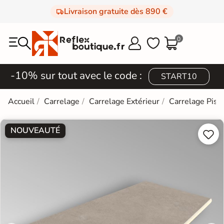
Livraison gratuite dès 890 €
0



-10% sur tout avec le code :
START10
Accueil
Carrelage
Carrelage Extérieur
Carrelage Pisc
NOUVEAUTÉ

