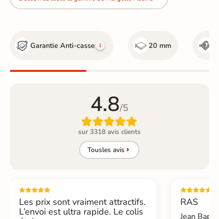
Garantie Anti-casse
20 mm
R
4.8
/5

sur 3318 avis clients
Tous
les avis
Les prix sont vraiment attractifs.
RAS
L’envoi est ultra rapide. Le colis
Jean Bapti