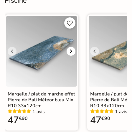
Piscine


Margelle / plat de marche effet
Margelle / plat de 
Pierre de Bali Météor bleu Mix
Pierre de Bali Mété
R10 33x120cm
R10 33x120cm
1 avis
1 avis
47
47
€90
€90