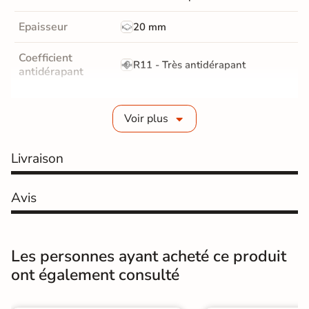
Epaisseur
20 mm
Coefficient
R11 - Très antidérapant
antidérapant
Résistance à
Gr4 - Très résistant
l'usure
Voir plus
Masse colorée
Non
Livraison
Bords
rectifié
Avis
Finition
Mate
Surface
Antidérapante
Les personnes ayant acheté ce produit
ont également consulté
Résistant au Gel
Oui
Conditionnement
Pièce