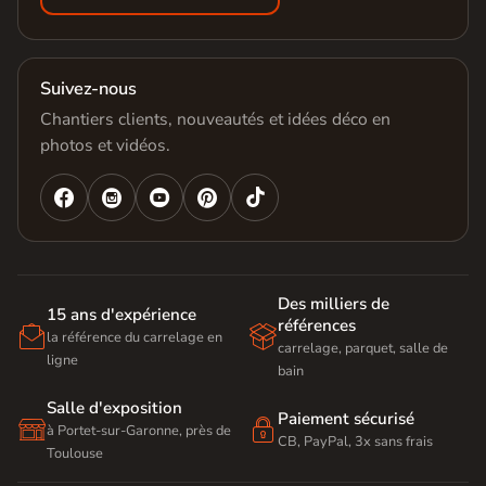
Suivez-nous
Chantiers clients, nouveautés et idées déco en
photos et vidéos.




Des milliers de
15 ans d'expérience
références


la référence du carrelage en
carrelage, parquet, salle de
ligne
bain
Salle d'exposition
Paiement sécurisé


à Portet-sur-Garonne, près de
CB, PayPal, 3x sans frais
Toulouse