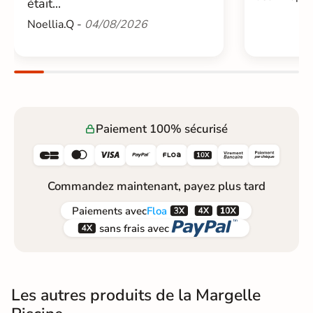
était...
Noellia.Q -
04/08/2026
Paiement 100% sécurisé






Commandez maintenant, payez plus tard



Paiements
avec
Floa


sans frais avec
Les autres produits de la Margelle