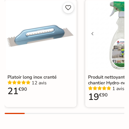


Choix
1er Choix
A coller sur chape
Pose
A coller sur ancien carrelage
Normes
Certification CE
Origine
Italie
Platoir long inox cranté
Produit nettoyant f
12 avis
chantier Hydro-net
21
1 avis
€90
19
€90