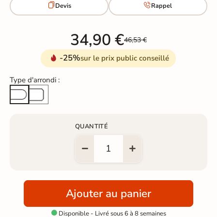


Devis
Rappel
34,90 €
46,53 €
-25%
sur le prix public conseillé
Type d'arrondi :
Arête cassée
Arrondi total
QUANTITÉ
Ajouter au panier
Disponible - Livré sous 6 à 8 semaines
