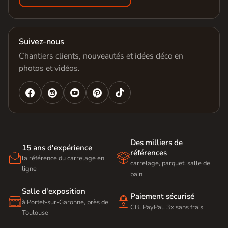
Suivez-nous
Chantiers clients, nouveautés et idées déco en
photos et vidéos.




Des milliers de
15 ans d'expérience
références


la référence du carrelage en
carrelage, parquet, salle de
ligne
bain
Salle d'exposition
Paiement sécurisé


à Portet-sur-Garonne, près de
CB, PayPal, 3x sans frais
Toulouse