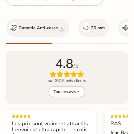
Garantie Anti-casse
20 mm
R
4.8
/5

sur 3318 avis clients
Tous
les avis
Les prix sont vraiment attractifs.
RAS
L’envoi est ultra rapide. Le colis
Jean Bapti