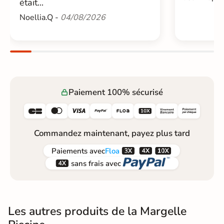
était...
Noellia.Q -
04/08/2026
Paiement 100% sécurisé






Commandez maintenant, payez plus tard



Paiements
avec
Floa


sans frais avec
Les autres produits de la Margelle