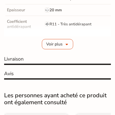
Epaisseur
20 mm
Coefficient
R11 - Très antidérapant
antidérapant
Résistance à
GR5 - Ultra-résistant
l'usure
Voir plus
Masse colorée
Non
Livraison
Bords
rectifié
Avis
Finition
Mate
Surface
Antidérapante
Les personnes ayant acheté ce produit
ont également consulté
Résistant au Gel
Oui
Conditionnement
Pièce