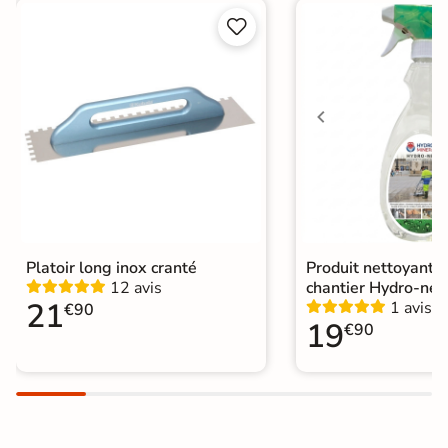


Choix
1er Choix
A coller sur chape
Pose
A coller sur ancien carrelage
Normes
Certification CE
Origine
Espagne
Platoir long inox cranté
Produit nettoyant f
12 avis
chantier Hydro-net
21
1 avis
€90
19
€90