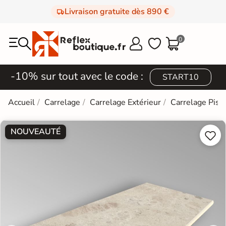
Livraison gratuite dès 890 €
0



-10% sur tout avec le code :
START10
Accueil
Carrelage
Carrelage Extérieur
Carrelage Pisc
NOUVEAUTÉ

