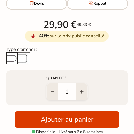


Devis
Rappel
29,90 €
49,83 €
-40%
sur le prix public conseillé
Type d'arrondi :
Arête cassée
Arrondi total
QUANTITÉ
Ajouter au panier
Disponible - Livré sous 6 à 8 semaines
