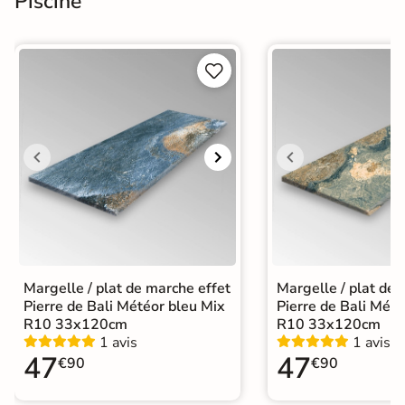
Piscine


Margelle / plat de marche effet
Margelle / plat de 
Pierre de Bali Météor bleu Mix
Pierre de Bali Mété
R10 33x120cm
R10 33x120cm
1 avis
1 avis
47
47
€90
€90