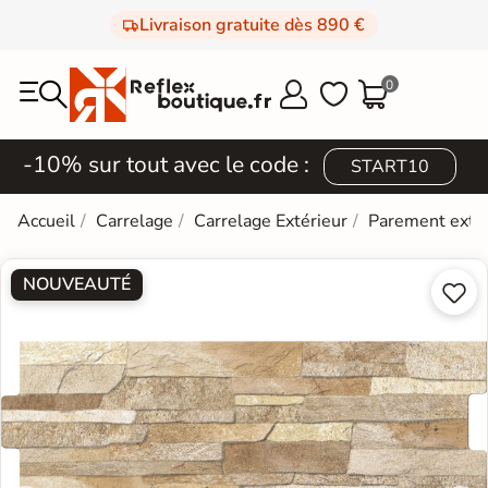
Livraison gratuite dès 890 €
0



-10% sur tout avec le code :
START10
Accueil
Carrelage
Carrelage Extérieur
Parement extér
NOUVEAUTÉ

