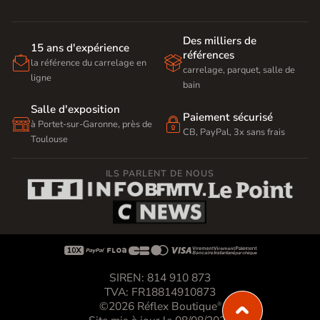
Des milliers de
15 ans d'expérience
références


la référence du carrelage en
carrelage, parquet, salle de
ligne
bain
Salle d'exposition
Paiement sécurisé


à Portet-sur-Garonne, près de
CB, PayPal, 3x sans frais
Toulouse
ILS PARLENT DE NOUS









SIREN: 814 910 873
TVA: FR18814910873
©2026 Réflex Boutique
®