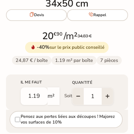
34x50 cm


Devis
Rappel
20
/m²
€90
34,83 €
-40%
sur le prix public conseillé
24,87 € / boîte
1.19 m² par boîte
7 pièces
IL ME FAUT
QUANTITÉ
m²
Soit
Pensez aux pertes liées aux découpes ! Majorez
vos surfaces de 10%