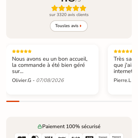

sur 3320 avis clients
Tous
les avis
Nous avons eu un bon accueil,
Très sati
la commande à été bien géré
que j'ai 
sur...
internet....
Olivier.G -
07/08/2026
Pierre.L -
Paiement 100% sécurisé





