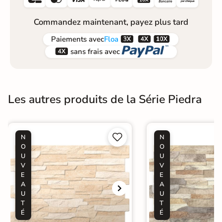
Commandez maintenant, payez plus tard



Paiements
avec
Floa


sans frais avec
Les autres produits de la Série Piedra


N
N
O
O
U
U
V
V
E
E
A
A
U
U
T
T
É
É