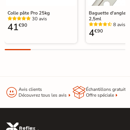
Normes
Certification CE
Colle pâte Pro 25kg
Baguette d'angle 
Origine
Espagne
30 avis
2,5ml
41
8 avis
€90
Carrelage Beige
|
4
€90
Carrelage 30x60 cm
|
Catégories
Carrelage sol cuisine
|
Carrelage WC
|
Pierre de parement intérieur


Avis clients
Échantillons gratuit
Découvrez tous les avis
Offre spéciale
