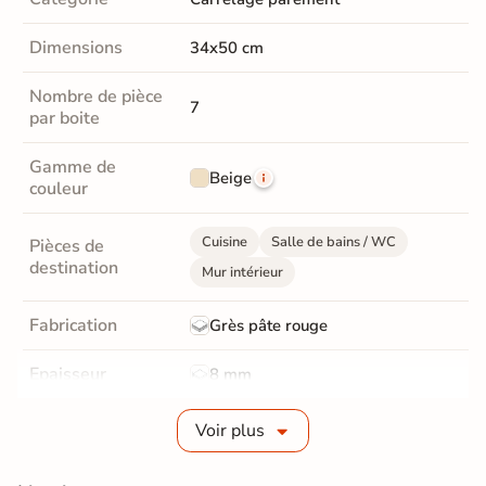
Dimensions
34x50 cm
Nombre de pièce
7
par boite
Gamme de
Beige
couleur
Cuisine
Salle de bains / WC
Pièces de
destination
Mur intérieur
Fabrication
Grès pâte rouge
Epaisseur
8 mm
Bords
Non-rectifié
Voir plus
Finition
Mate