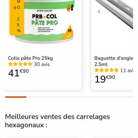
M
Nombres de
34
O
tampons
-
2
Résistant au Gel
Oui
5
%
Plancher
Oui
Chauffant
Conditionnement
Boite
Colle pâte Pro 25kg
Baguette d'angle 
30 avis
2,5ml
41
11 avis
€90
Choix
1er Choix
19
€90
Pose
Coller
Support
Chape
Ancien carrelage
Meilleures ventes des carrelages
Normes
Certification CE
hexagonaux :
Origine
Espagne