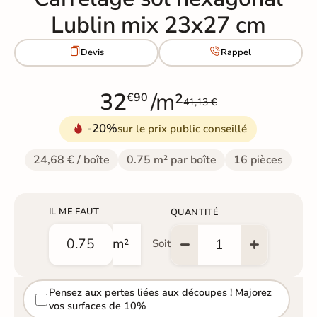
Lublin mix 23x27 cm


Devis
Rappel
32
/m²
€90
41,13 €
-20%
sur le prix public conseillé
24,68 € / boîte
0.75 m² par boîte
16 pièces
IL ME FAUT
QUANTITÉ
m²
Soit
Pensez aux pertes liées aux découpes ! Majorez
vos surfaces de 10%