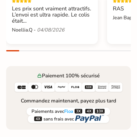
Les prix sont vraiment attractifs.
RAS
L’envoi est ultra rapide. Le colis
Jean Bapti
était...
Noellia.Q -
04/08/2026
Paiement 100% sécurisé






Commandez maintenant, payez plus tard



Paiements
avec
Floa


sans frais avec