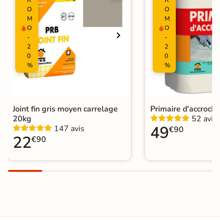
Nombres de
45
tampons
O
O
M
M
O
O
Résistant au Gel
Oui
-
-
2
2
Variation de la
0
0
V3
couleur
%
%
Plancher
Oui
Chauffant
Joint fin gris moyen carrelage
Primaire d'accroch
Conditionnement
Boite
20kg
52 avis
49
147 avis
€90
22
€90
Choix
1er Choix
Pose
Coller
Support
Chape
Ancien carrelage
Normes
Certification CE