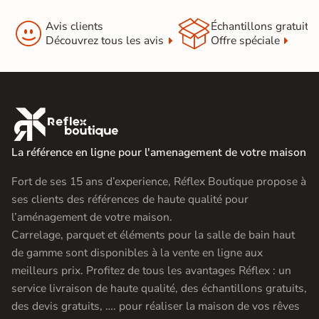
Origine
Italie


Avis clients
Échantillons gratuit
Découvrez tous les avis
Offre spéciale
Carrelage brillant
|
Carrelage poli brillant
|
Carrelage marbre
|
Carrelage Noir
|
Carrelage 30x60 cm
|
Catégories
Carrelage sol cuisine
|

Carrelage salon moderne
|
Carrelage Chambre
|
Carrelage WC
|
Carrelage garage
La référence en ligne pour l'amenagement de votre maison
Fort de ses 15 ans d’experience, Réflex Boutique propose à
ses clients des références de haute qualité pour
l’aménagement de votre maison.
Carrelage, parquet et éléments pour la salle de bain haut
de gamme sont disponibles à la vente en ligne aux
meilleurs prix. Profitez de tous les avantages Réflex : un
service livraison de haute qualité, des échantillons gratuits,
des devis gratuits, …. pour réaliser la maison de vos rêves