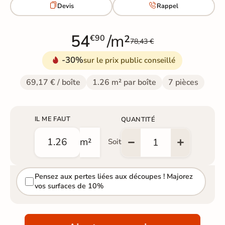


Devis
Rappel
54
/m²
€90
78,43 €
-30%
sur le prix public conseillé
69,17 € / boîte
1.26 m² par boîte
7 pièces
IL ME FAUT
QUANTITÉ
m²
Soit
Pensez aux pertes liées aux découpes ! Majorez
vos surfaces de 10%