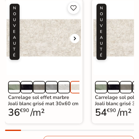


N
N
O
O
U
U
V
V
E
E
A
A
U
U
T
T
É
É
Carrelage sol effet marbre
Carrelage sol poli 
Joali blanc grisé mat 30x60 cm
Joali blanc grisé 3
36
/m²
54
/m²
€90
€90