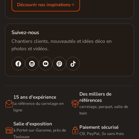
Découvrir nos inspirations
Suivez-nous
Chantiers clients, nouveautés et idées déco en
photos et vidéos.




Des milliers de
15 ans d'expérience
références


la référence du carrelage en
carrelage, parquet, salle de
ligne
bain
Salle d'exposition
Paiement sécurisé


à Portet-sur-Garonne, près de
CB, PayPal, 3x sans frais
Toulouse