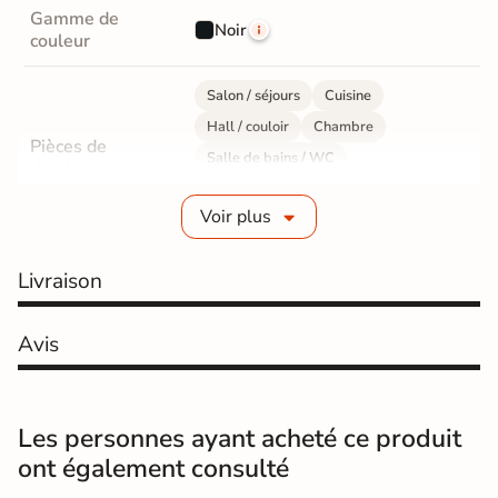
Gamme de
Noir
couleur
Salon / séjours
Cuisine
Hall / couloir
Chambre
Pièces de
Salle de bains / WC
destination
Bureau / Commerce
Mur intérieur
Voir plus
Sol intérieur
Fabrication
Grès cérame émaillé
Livraison
Epaisseur
9 mm
Avis
Résistance à
GR5 - Ultra-résistant
l'usure
Les personnes ayant acheté ce produit
Masse colorée
Oui
ont également consulté
Bords
Non-rectifié