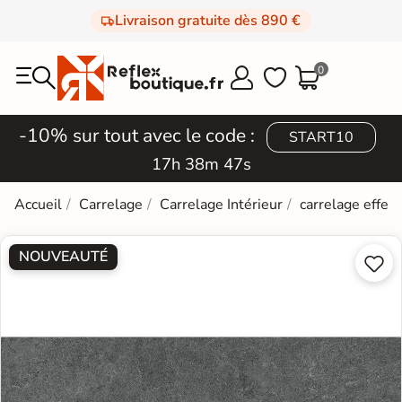
Livraison gratuite dès 890 €
0



-10% sur tout avec le code :
START10
17h 38m 47s
Accueil
Carrelage
Carrelage Intérieur
carrelage effet 
NOUVEAUTÉ

