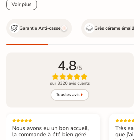
Voir plus
Garantie Anti-casse
Grès cérame émaillé
4.8
/5

sur 3320 avis clients
Tous
les avis
Nous avons eu un bon accueil,
Très sati
la commande à été bien géré
que j'ai 