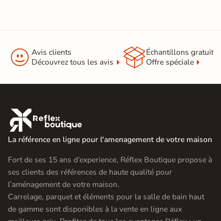
Support
Chape
Ancien carrelage
Normes
Certification CE
Origine
Italie


Avis clients
Échantillons gratuit
Découvrez tous les avis
Offre spéciale
Carrelage effet pierre intérieur
|
Carrelage Noir
|
Carrelage 30x60 cm
|
Carrelage intérieur / extérieur
Catégories
identique

|
Carrelage sol cuisine
|
Carrelage salon moderne
|
Carrelage Chambre
|
Carrelage WC
La référence en ligne pour l'amenagement de votre maison
Fort de ses 15 ans d’experience, Réflex Boutique propose à
ses clients des références de haute qualité pour
l’aménagement de votre maison.
Carrelage, parquet et éléments pour la salle de bain haut
de gamme sont disponibles à la vente en ligne aux