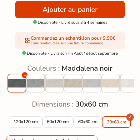
Ajouter au panier
Disponible - Livré sous 3 à 4 semaines

Commandez un échantillon pour 9,90€
Frais remboursés sur une future commande
Disponible - Livraison Fin Août / début septembre

Couleurs :
Maddalena noir
Dimensions :
30x60 cm
Carrelage sol effet pierre Maddalena noir 120x120 cm
Carrelage sol effet pierre Maddalena noir 60
Carrelage sol effet pierre Mad
120x120 cm
60x120 cm
60x60 cm
30x60 cm