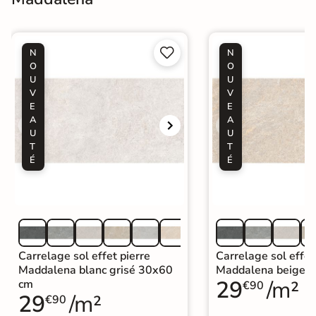


N
N
O
O
U
U
V
V
E
E
A
A
U
U
T
T
É
É
Carrelage sol effet pierre
Carrelage sol effet
Maddalena blanc grisé 30x60
Maddalena beige 
29
/m²
cm
€90
29
/m²
€90