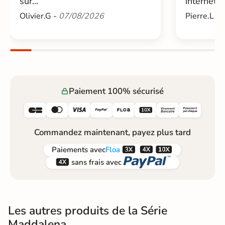
sur...
internet....
Olivier.G -
07/08/2026
Pierre.L -
Paiement 100% sécurisé






Commandez maintenant, payez plus tard



Paiements
avec
Floa


sans frais avec
Les autres produits de la Série
Maddalena