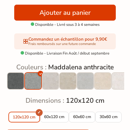
Ajouter au panier
Disponible - Livré sous 3 à 4 semaines

Commandez un échantillon pour 9,90€
Frais remboursés sur une future commande
Disponible - Livraison Fin Août / début septembre

Couleurs :
Maddalena anthracite
Dimensions :
120x120 cm
Carrelage sol effet pierre Maddalena anthrac
Carrelage sol effet pierre Ma
Carrelage sol e
60x120 cm
60x60 cm
30x60 cm
120x120 cm