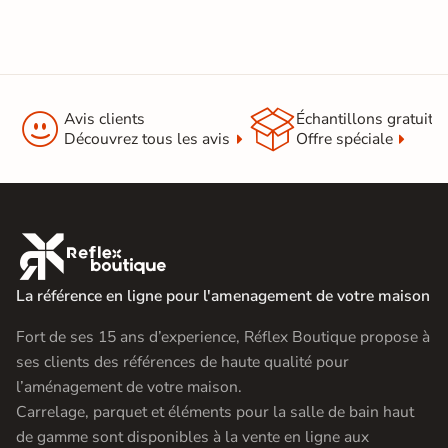
Support
Chape
Ancien carrelage
Normes
Certification CE
Origine
Italie


Avis clients
Échantillons gratuit
Découvrez tous les avis
Offre spéciale
Carrelage effet pierre intérieur
|
Carrelage 120x120
|
Carrelage intérieur / extérieur
Catégories
identique
|
Carrelage sol cuisine
|

Carrelage salon moderne
|
Carrelage Chambre
|
Carrelage WC
La référence en ligne pour l'amenagement de votre maison
Fort de ses 15 ans d’experience, Réflex Boutique propose à
ses clients des références de haute qualité pour
l’aménagement de votre maison.
Carrelage, parquet et éléments pour la salle de bain haut
de gamme sont disponibles à la vente en ligne aux