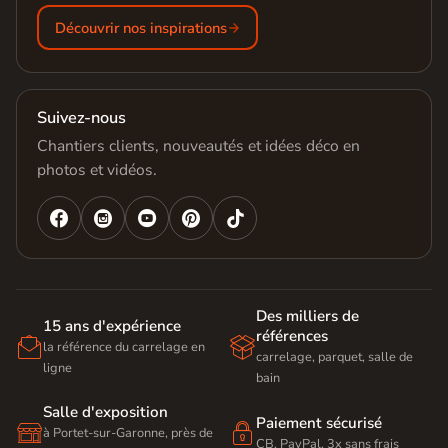
Découvrir nos inspirations
Suivez-nous
Chantiers clients, nouveautés et idées déco en
photos et vidéos.




Des milliers de
15 ans d'expérience
références


la référence du carrelage en
carrelage, parquet, salle de
ligne
bain
Salle d'exposition
Paiement sécurisé


à Portet-sur-Garonne, près de
CB, PayPal, 3x sans frais