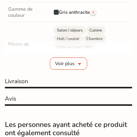
Gamme de
Gris anthracite
couleur
Salon / séjours
Cuisine
Hall / couloir
Chambre
Pièces de
Salle de bains / WC
destination
Bureau / Commerce
Mur intérieur
Voir plus
Sol intérieur
Fabrication
Grès cérame émaillé
Livraison
Epaisseur
9 mm
Avis
Résistance à
GR5 - Ultra-résistant
l'usure
Les personnes ayant acheté ce produit
Masse colorée
Oui
ont également consulté