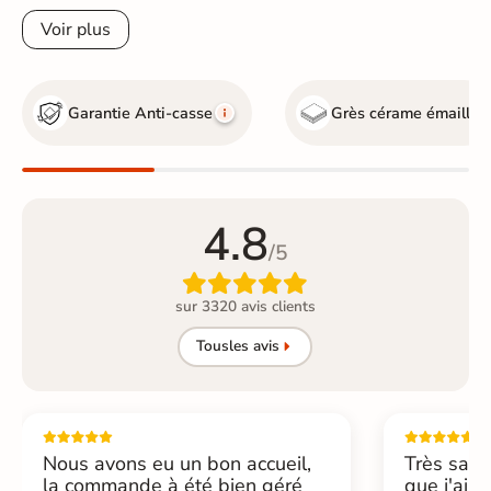
Voir plus
Garantie Anti-casse
Grès cérame émaillé
4.8
/5

sur 3320 avis clients
Tous
les avis
Nous avons eu un bon accueil,
Très sati
la commande à été bien géré
que j'ai 