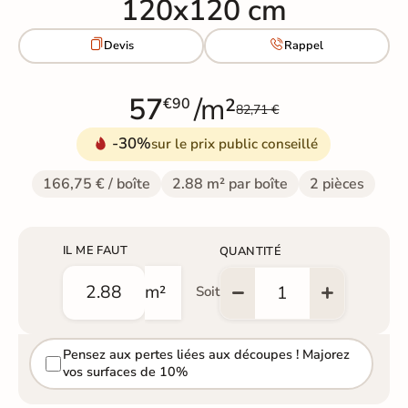
120x120 cm


Devis
Rappel
57
/m²
€90
82,71 €
-30%
sur le prix public conseillé
166,75 € / boîte
2.88 m² par boîte
2 pièces
IL ME FAUT
QUANTITÉ
m²
Soit
Pensez aux pertes liées aux découpes ! Majorez
vos surfaces de 10%