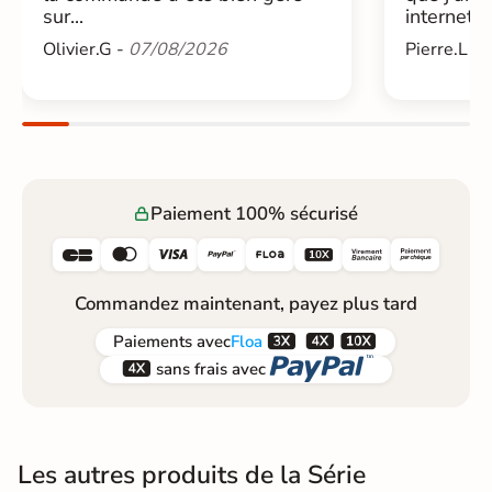
sur...
internet....
Olivier.G -
07/08/2026
Pierre.L -
Paiement 100% sécurisé






Commandez maintenant, payez plus tard



Paiements
avec
Floa


sans frais avec
Les autres produits de la Série