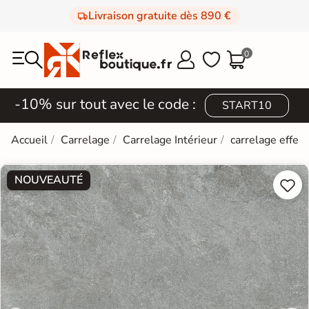
Livraison gratuite dès 890 €
0



-10% sur tout avec le code :
START10
Accueil
Carrelage
Carrelage Intérieur
carrelage effet 
NOUVEAUTÉ

