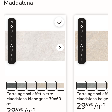
Maddalena


N
N
O
O
U
U
V
V
E
E
A
A
U
U
T
T
É
É
Carrelage sol effet pierre
Carrelage sol effet
Maddalena blanc grisé 30x60
Maddalena beige 
29
/m²
cm
€90
29
/m²
€90