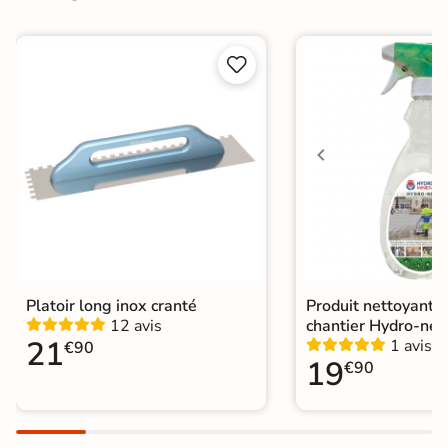
Conditionnement
Pièce


Choix
1er Choix
A coller sur chape
Pose
A coller sur ancien carrelage
Normes
Certification CE
Origine
Italie
Platoir long inox cranté
Produit nettoyant f
12 avis
chantier Hydro-net
21
1 avis
€90
19
€90