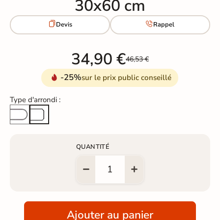
30x60 cm


Devis
Rappel
34,90 €
46,53 €
-25%
sur le prix public conseillé
Type d'arrondi :
Arrondi total
Arête cassée
QUANTITÉ
Ajouter au panier