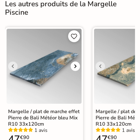
Les autres produits de la Margelle
Piscine


Margelle / plat de marche effet
Margelle / plat de 
Pierre de Bali Météor bleu Mix
Pierre de Bali Mété
R10 33x120cm
R10 33x120cm
1 avis
1 avis
47
47
€90
€90