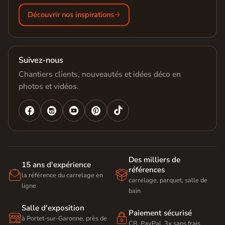
Découvrir nos inspirations
Suivez-nous
Chantiers clients, nouveautés et idées déco en
photos et vidéos.




Des milliers de
15 ans d'expérience
références


la référence du carrelage en
carrelage, parquet, salle de
ligne
bain
Salle d'exposition
Paiement sécurisé


à Portet-sur-Garonne, près de
CB, PayPal, 3x sans frais