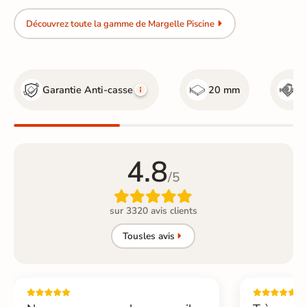
Découvrez toute la gamme de Margelle Piscine
Garantie Anti-casse
20 mm
R
4.8
/5

sur 3320 avis clients
Tous
les avis