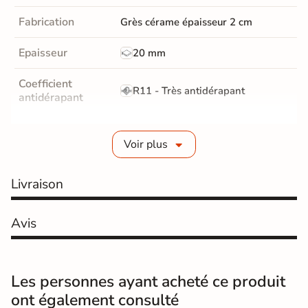
Fabrication
Grès cérame épaisseur 2 cm
Epaisseur
20 mm
Coefficient
R11 - Très antidérapant
antidérapant
Résistance à
GR5 - Ultra-résistant
l'usure
Voir plus
Masse colorée
Oui
Livraison
Bords
rectifié
Avis
Finition
Mate
Surface
Antidérapante et structurée
Les personnes ayant acheté ce produit
ont également consulté
Résistant au Gel
Oui