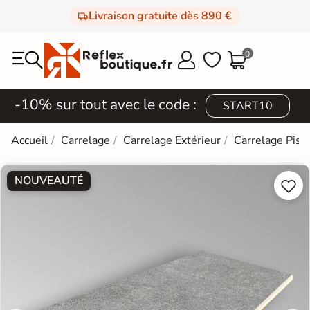
Livraison gratuite dès 890 €
0



-10% sur tout avec le code :
START10
Accueil
Carrelage
Carrelage Extérieur
Carrelage Pisc
NOUVEAUTÉ

