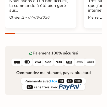
Nous avons eu un bon accueil,
Très sati
la commande à été bien géré
que j'ai 
sur...
internet....
Olivier.G -
07/08/2026
Pierre.L -
Paiement 100% sécurisé






Commandez maintenant, payez plus tard



Paiements
avec
Floa


sans frais avec