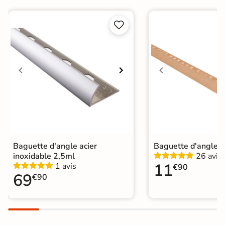


Baguette d'angle acier
Baguette d'angle r
inoxidable 2,5ml
26 avis
11
1 avis
€90
69
€90