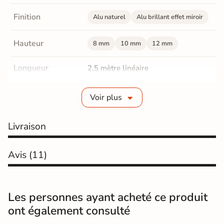
Finition
Alu naturel
Alu brillant effet miroir
Hauteur
8 mm
10 mm
12 mm
Longueur
2,5 mètre linéaire
Coloris
Gris
Voir plus
Normes
Certification CE
Livraison
Origine
Espagne
Avis
(11)
Profilé carrelage mural : de finition,
Catégories
d'angle
Les personnes ayant acheté ce produit
ont également consulté