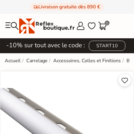
Livraison gratuite dès 890 €
0



-10% sur tout avec le code :
START10
Accueil
Carrelage
Accessoires, Colles et Finitions
Bag

