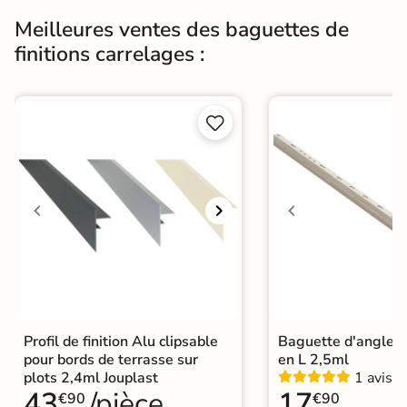
Meilleures ventes des baguettes de
finitions carrelages :


Profil de finition Alu clipsable
Baguette d'angle A
pour bords de terrasse sur
en L 2,5ml
plots 2,4ml Jouplast
1 avis
43
/pièce
17
€90
€90