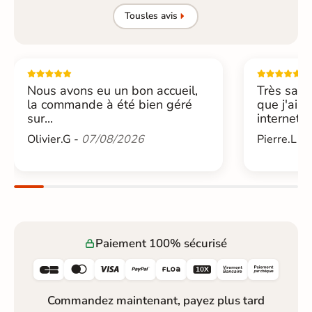
Tous
les avis
Nous avons eu un bon accueil,
Très sati
la commande à été bien géré
que j'ai 
sur...
internet....
Olivier.G -
07/08/2026
Pierre.L -
Paiement 100% sécurisé






Commandez maintenant, payez plus tard