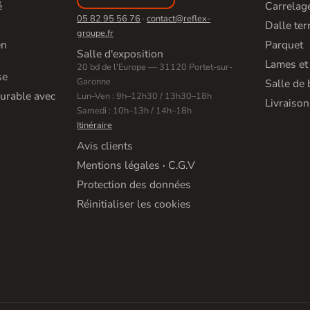
é
Carrelage
05 82 95 56 76
·
contact@reflex-
Dalle ter
groupe.fr
en
Parquet
Salle d'exposition
Lames et
20 bd de l'Europe — 31120 Portet-sur-
se
Garonne
Salle de 
urable avec
Lun–Ven : 9h–12h30 / 13h30–18h
Livraison
Samedi : 10h–13h / 14h–18h
Itinéraire
Avis clients
Mentions légales
·
C.G.V
Protection des données
Réinitialiser les cookies