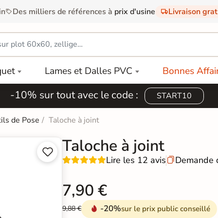
in
Des milliers de références à
prix d'usine
Livraison gra
quet
Lames et Dalles PVC
Bonnes Affai
-10% sur tout avec le code :
START10
ils de Pose
Taloche à joint
Taloche à joint


Lire les 12 avis
Demande d

7,90 €
-20%
sur le prix public conseillé
9,88 €