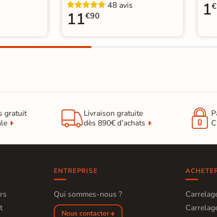
1
48 avis
€
11
€90


s gratuit
Livraison gratuite
P
ale
dès 890€ d’achats
C
ENTREPRISE
ACHETE
rs
Qui sommes-nous ?
Carrelage
t
Carrelage
Nous contacter