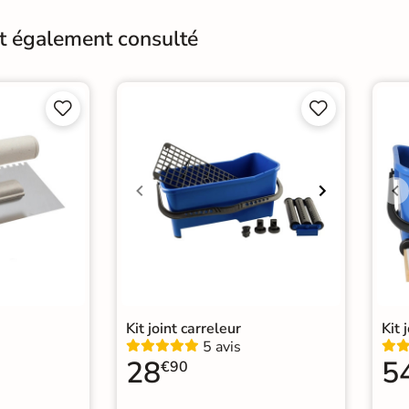
nt également consulté




Kit joint carreleur
Kit 
5 avis
28
5
€90