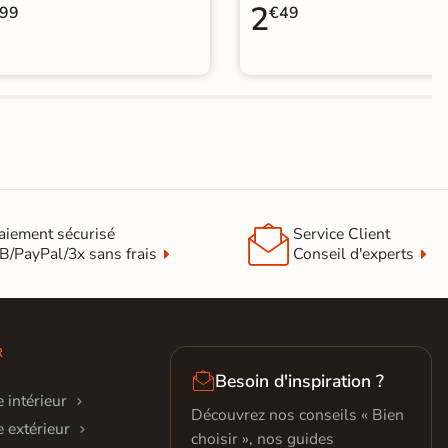
2
99
€49

aiement sécurisé
Service Client
B/PayPal/3x sans frais
Conseil d'experts
R

Besoin d'inspiration ?
 intérieur
Découvrez nos conseils « Bien
 extérieur
choisir », nos guides