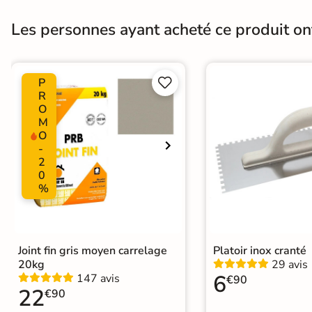
Terre
Les personnes ayant acheté ce produit o
cuite &
tomette
P


Parement
R
O
mural
M
O
intérieur
-
2
PAR FORME &
0
%
DIMENSION
Carrelage
hexagonal
Joint fin gris moyen carrelage
Platoir inox cranté
20kg
29 avis
Carrelage très
6
147 avis
€90
22
grand format
€90