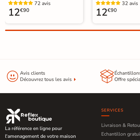
72 avis
32 avis
Recevez vos
12
12
€90
€90
échantillons chez
vous
en
quelques jours
* Seuls les frais
d'expédition vous


seront facturés
—
Avis clients
Échantillon
et remboursés
Découvrez tous les avis
Offre spéci
intégralement
sur
votre future
commande
Demander mes
SERVICES

échantillons
gratuits
Livraison & Retou
La référence en ligne pour
Echantillon gratui
l'amenagement de votre maison