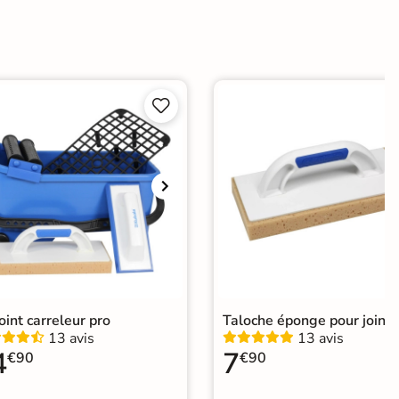


joint carreleur pro
Taloche éponge pour joint
13 avis
13 avis
4
7
€90
€90