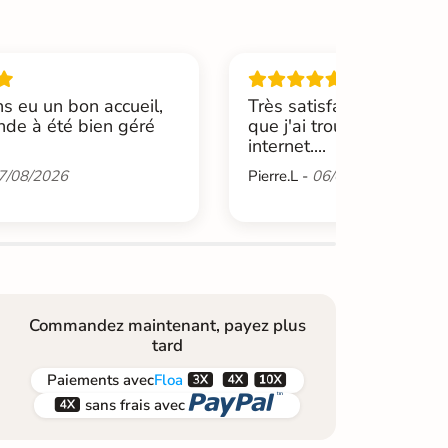
s eu un bon accueil,
Très satisfait de cette b
de à été bien géré
que j'ai trouvée par hasa
internet....
7/08/2026
Pierre.L -
06/08/2026
Commandez maintenant, payez plus
tard



Paiements
avec
Floa


sans frais avec