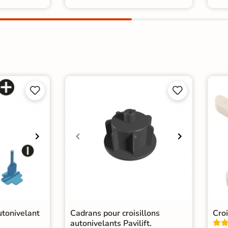




utonivelant
Cadrans pour croisillons
Cro
autonivelants Pavilift.