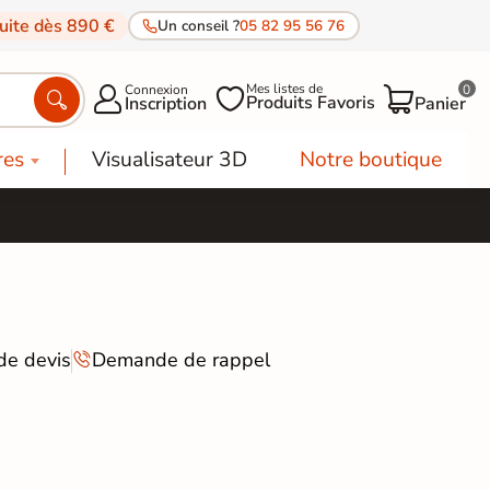
tuite dès 890 €
Un conseil ?
05 82 95 56 76
Mes listes de
Connexion
0




Produits Favoris
Inscription
Panier
res
Visualisateur 3D
Notre boutique
e devis
Demande de rappel
