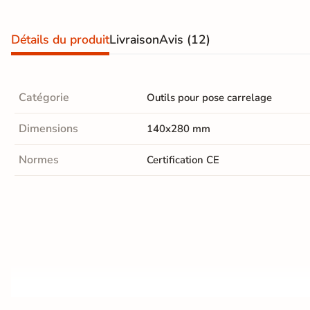
effet
vous sous 5
jours
pierre
Détails du produit
Livraison
Avis
(12)
naturelle
Carrelage
Voir les
Catégorie
Outils pour pose carrelage
produits
effet
express
béton
Dimensions
140x280 mm
Carrelage
Normes
Certification CE
effet
métal
Carrelage
moderne
Carrelage
effet