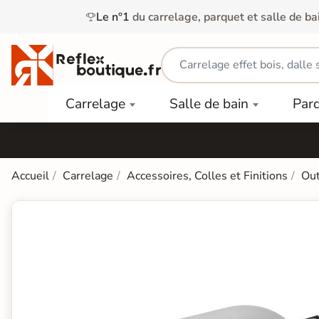
Le n°1
du carrelage, parquet et salle de ba
Carrelage
Mobilier
Parquet
Carrelage
Salle de bain
Par
Intérieur
et
Stratifié
squ'à
50%
Vasque
Carrelage
Parquet
PAR
Extérieur
Contrecollé
TYPE
Douche
relages
Accueil
Carrelage
Accessoires, Colles et Finitions
Out
Dalle
Lames
aïences
Terrasse
Baignoires
PAR
PVC
Sur Plot
et Balnéos
squ'à
COULEUR
40%
Carrelage
Dalles
WC
Salle de
Stratifié
PVC
Bain
Bois
Carrelage
quets
Lames
Colle &
Salle de
ols
clair
Finition
Bain
tifiés