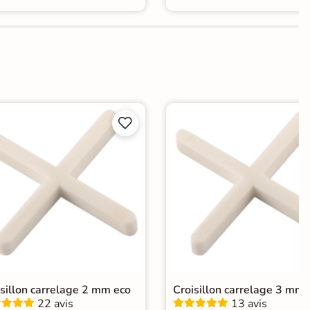


isillon carrelage 2 mm eco
Croisillon carrelage 3 mm 
22 avis
13 avis