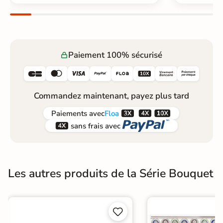
Paiement 100% sécurisé






Commandez maintenant, payez plus tard



Paiements
avec
Floa


sans frais avec
Les autres produits de la Série Bouquet

