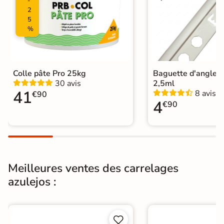
-
2
Normes
Certification CE
5
%
Origine
Espagne
Carrelage et faïence azulejos
|
Colle pâte Pro 25kg
Baguette d'angle 
Listels salle de bain
|
Carrelage Bleu
30 avis
2,5ml
Catégories
|
Carrelage 20x20 cm
|
41
8 avis
Carrelage sol cuisine
|
€90
4
Carrelage WC
€90
Meilleures ventes des carrelages
azulejos :

