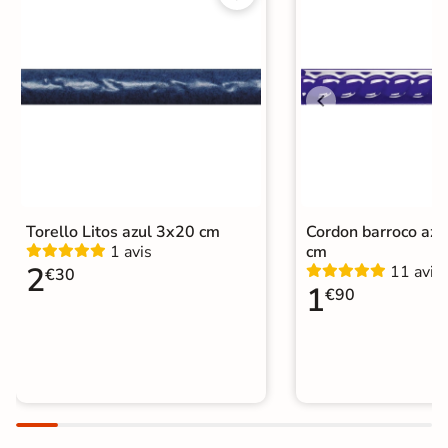
Torello Litos azul 3x20 cm
Cordon barroco azu
1 avis
cm
2
11 avis
€30
1
€90