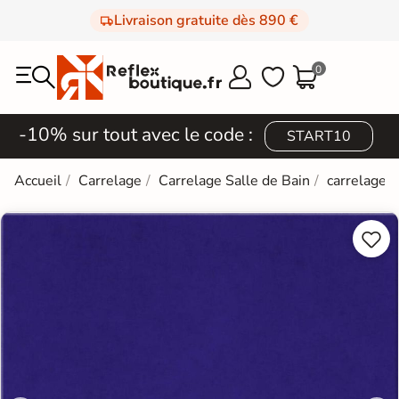
Livraison gratuite dès 890 €
0



-10% sur tout avec le code :
START10
Accueil
Carrelage
Carrelage Salle de Bain
carrelage 

