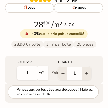
Lire les 2 avis


Devis
Rappel
28
/m²
€90
48,17 €
-40%
sur le prix public conseillé
28,90 € / boîte
1 m² par boîte
25 pièces
IL ME FAUT
QUANTITÉ
m²
Soit
Pensez aux pertes liées aux découpes ! Majorez
vos surfaces de 10%