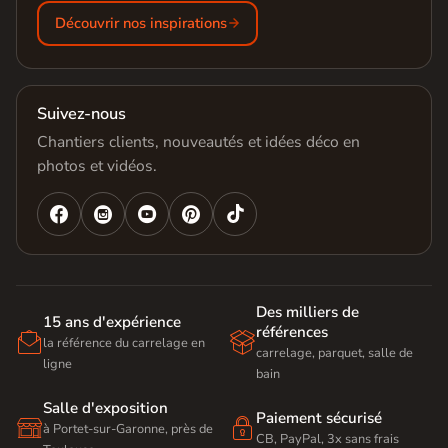
Découvrir nos inspirations
Suivez-nous
Chantiers clients, nouveautés et idées déco en
photos et vidéos.




Des milliers de
15 ans d'expérience
références


la référence du carrelage en
carrelage, parquet, salle de
ligne
bain
Salle d'exposition
Paiement sécurisé


à Portet-sur-Garonne, près de
CB, PayPal, 3x sans frais