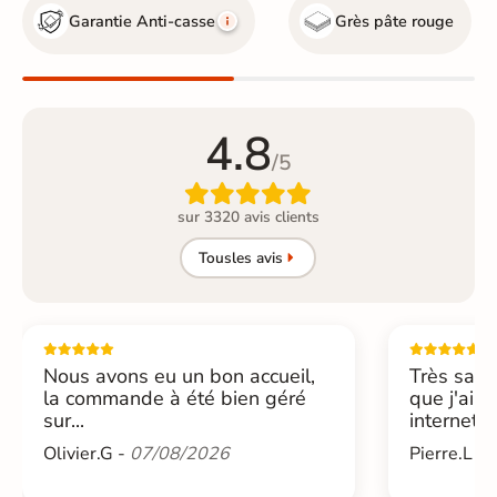
Garantie Anti-casse
Grès pâte rouge
4.8
/5

sur 3320 avis clients
Tous
les avis
Nous avons eu un bon accueil,
Très sati
la commande à été bien géré
que j'ai 
sur...
internet....
Olivier.G -
07/08/2026
Pierre.L -