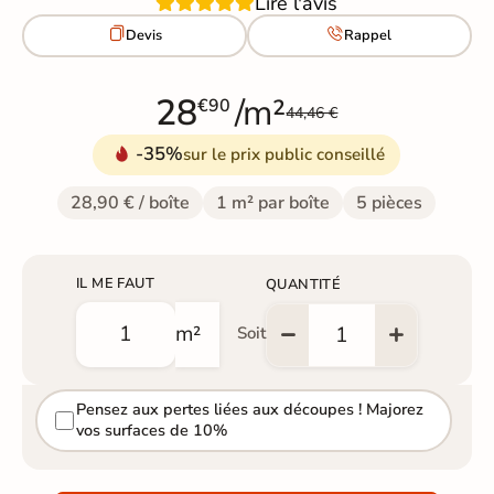
Lire l'avis


Devis
Rappel
28
/m²
€90
44,46 €
-35%
sur le prix public conseillé
28,90 € / boîte
1 m² par boîte
5 pièces
IL ME FAUT
QUANTITÉ
m²
Soit
Pensez aux pertes liées aux découpes ! Majorez
vos surfaces de 10%