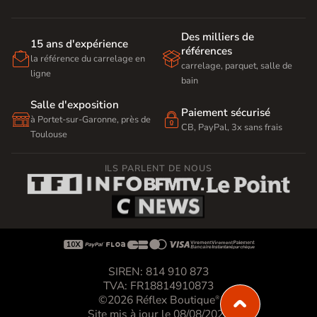
Des milliers de
15 ans d'expérience
références


la référence du carrelage en
carrelage, parquet, salle de
ligne
bain
Salle d'exposition
Paiement sécurisé


à Portet-sur-Garonne, près de
CB, PayPal, 3x sans frais
Toulouse
ILS PARLENT DE NOUS









SIREN: 814 910 873
TVA: FR18814910873
©2026 Réflex Boutique
®
Site mis à jour le 08/08/2026