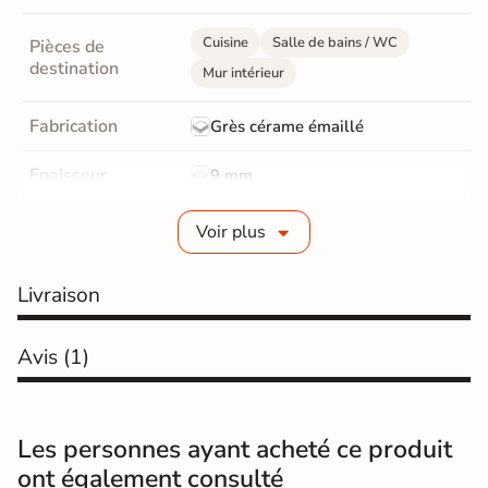
Cuisine
Salle de bains / WC
Pièces de
destination
Mur intérieur
Fabrication
Grès cérame émaillé
Epaisseur
9 mm
Bords
Non-rectifié
Voir plus
Finition
Mate
Livraison
Surface
Structurée
Avis
(1)
Résistant au Gel
Oui
Pièce humides
Oui
Les personnes ayant acheté ce produit
Conditionnement
Boite
ont également consulté