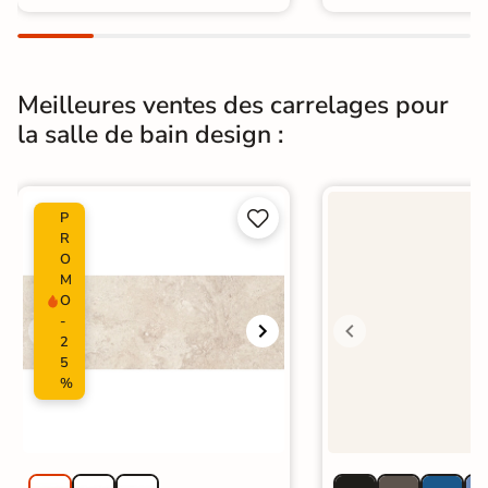
Meilleures ventes des carrelages pour
la salle de bain design :


P
R
O
M
O
-
2
5
%