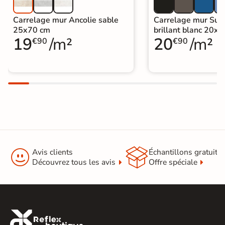
Carrelage mur Ancolie sable
Carrelage mur Sun
25x70 cm
brillant blanc 20x
19
/m²
20
/m²
€90
€90


Avis clients
Échantillons gratuit
Découvrez tous les avis
Offre spéciale
