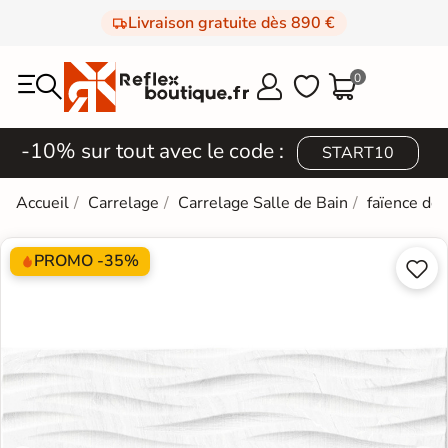
Livraison gratuite dès 890 €
0



-10% sur tout avec le code :
START10
Accueil
Carrelage
Carrelage Salle de Bain
faïence de
PROMO -35%

