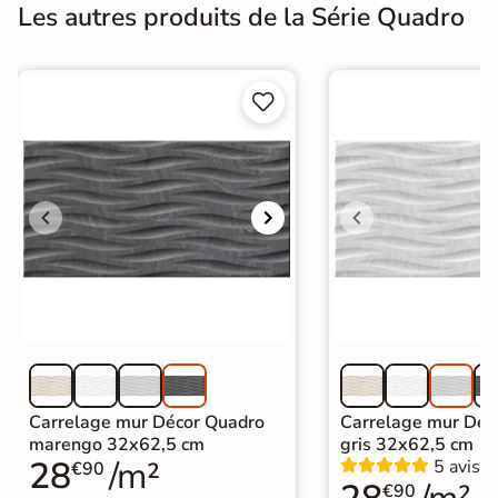
Les autres produits de la Série Quadro


Carrelage mur Décor Quadro
Carrelage mur Déc
marengo 32x62,5 cm
gris 32x62,5 cm
28
/m²
5 avis
€90
€90