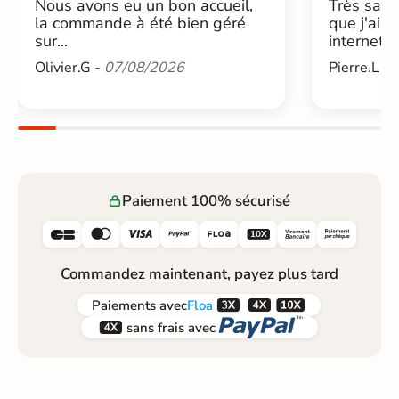
Nous avons eu un bon accueil,
Très sati
la commande à été bien géré
que j'ai 
sur...
internet....
Olivier.G -
07/08/2026
Pierre.L -
Paiement 100% sécurisé






Commandez maintenant, payez plus tard



Paiements
avec
Floa


sans frais avec