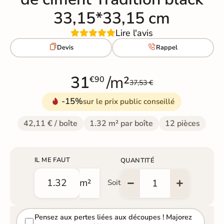
33,15*33,15 cm
Lire l'avis


Devis
Rappel
31
/m²
€90
37,53 €
-15%
sur le prix public conseillé
42,11 € / boîte
1.32 m² par boîte
12 pièces
IL ME FAUT
QUANTITÉ
m²
Soit
Pensez aux pertes liées aux découpes ! Majorez