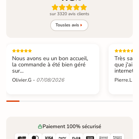

sur 3320 avis clients
Tous
les avis
Nous avons eu un bon accueil,
Très sati
la commande à été bien géré
que j'ai 
sur...
internet....
Olivier.G -
07/08/2026
Pierre.L -
Paiement 100% sécurisé





