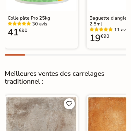
Conditionnement
Boite
Colle pâte Pro 25kg
Baguette d'angle 
30 avis
2,5ml
Choix
1er Choix
41
11 avis
€90
19
€90
Pose
Coller
Support
Chape
Ancien carrelage
Normes
Certification CE
Meilleures ventes des carrelages
Origine
traditionnel :
Espagne
Carrelage carreaux de ciment
|
Carrelage 33x33 cm
|


Catégories
Carrelage sol cuisine
|
Carrelage salon moderne
|
Carrelage Chambre
|
Carrelage WC