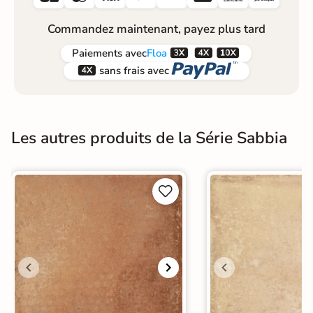
Commandez maintenant, payez plus tard



Paiements
avec
Floa


sans frais avec
Les autres produits de la Série Sabbia

