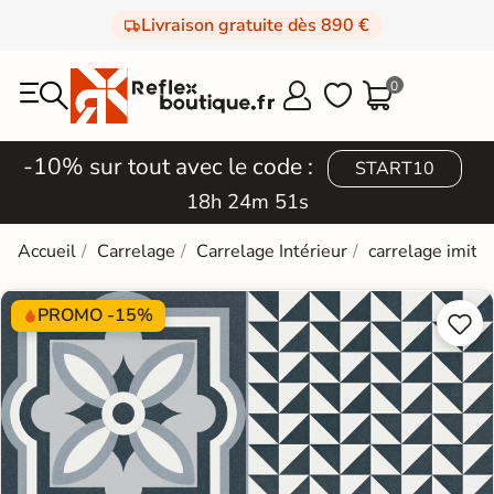
Livraison gratuite dès 890 €
0



-10% sur tout avec le code :
START10
18h 24m 50s
Accueil
Carrelage
Carrelage Intérieur
carrelage imitat
PROMO -15%

