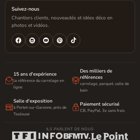
Suivez-nous
Chantiers clients, nouveautés et idées déco en
photos et vidéos.




Des milliers de
15 ans d'expérience
références


la référence du carrelage en
carrelage, parquet, salle de
ligne
bain
Salle d'exposition
Paiement sécurisé


à Portet-sur-Garonne, près de
CB, PayPal, 3x sans frais
Toulouse
ILS PARLENT DE NOUS