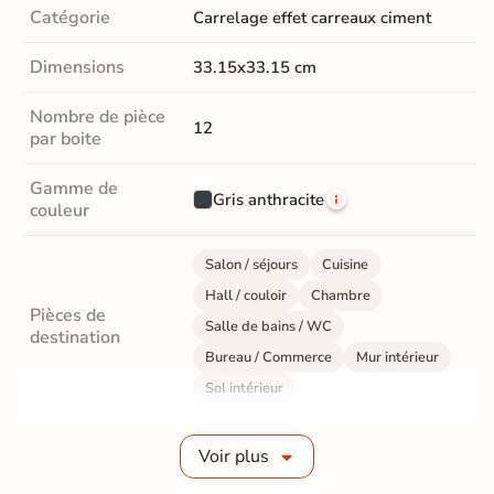
Catégorie
Carrelage effet carreaux ciment
Dimensions
33.15x33.15 cm
Nombre de pièce
12
par boite
Gamme de
Gris anthracite
couleur
Salon / séjours
Cuisine
Hall / couloir
Chambre
Pièces de
Salle de bains / WC
destination
Bureau / Commerce
Mur intérieur
Sol intérieur
Fabrication
Grès cérame émaillé
Voir plus
Epaisseur
8 mm