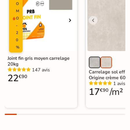
O
M
O
-
2
0
%
Joint fin gris moyen carrelage
20kg
147 avis
Carrelage sol effet
22
€90
Origine crème 60x
1 avis
17
/m²
€90