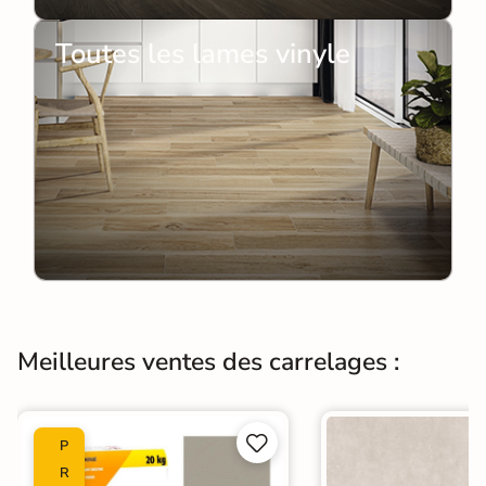
Toutes les lames vinyle
Meilleures ventes des carrelages :


P
R