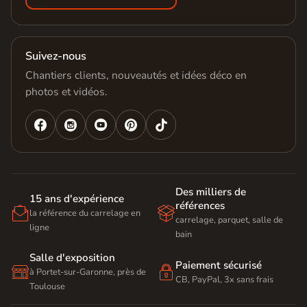
Suivez-nous
Chantiers clients, nouveautés et idées déco en
photos et vidéos.




Des milliers de
15 ans d'expérience
références


la référence du carrelage en
carrelage, parquet, salle de
ligne
bain
Salle d'exposition
Paiement sécurisé


à Portet-sur-Garonne, près de
CB, PayPal, 3x sans frais
Toulouse