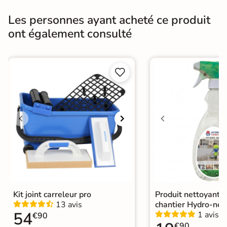
Surface
Structurée
Les personnes ayant acheté ce produit
ont également consulté
Résistant au Gel
Oui
Pièce humides
Oui


Plancher
Oui
Chauffant
Conditionnement
Boite
Choix
1er Choix
Pose
Coller
Chape
Ancien carrelage
Kit joint carreleur pro
Produit nettoyant f
Support
Placo, tout type de support mural
13 avis
chantier Hydro-net
54
1 avis
€90
€90