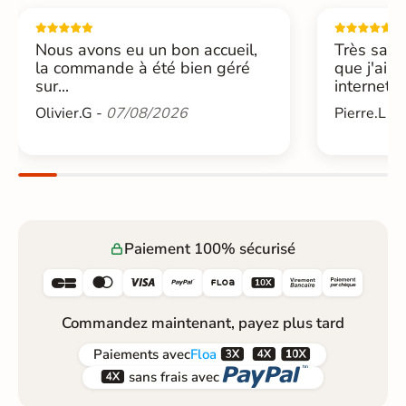
Nous avons eu un bon accueil,
Très sati
la commande à été bien géré
que j'ai 
sur...
internet....
Olivier.G -
07/08/2026
Pierre.L -
Paiement 100% sécurisé






Commandez maintenant, payez plus tard



Paiements
avec
Floa


sans frais avec