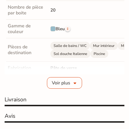
Nombre de pièce
20
par boite
Gamme de
Bleu
couleur
Salle de bains / WC
Mur intérieur
Mur 
Pièces de
destination
Sol douche Italienne
Piscine
Fabrication
Pâte de verre
Epaisseur
3 mm
Voir plus
Format mosaïque
Rectangle
Livraison
Dimensions des
1,2x2,5 cm
mosaïques
Avis
Finition
Brillant