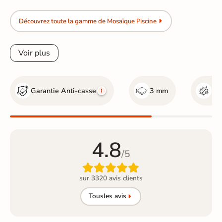
Découvrez toute la gamme de Mosaïque Piscine
Voir plus
Garantie Anti-casse
3 mm
Bri
4.8
/5

sur 3320 avis clients
Tous
les avis