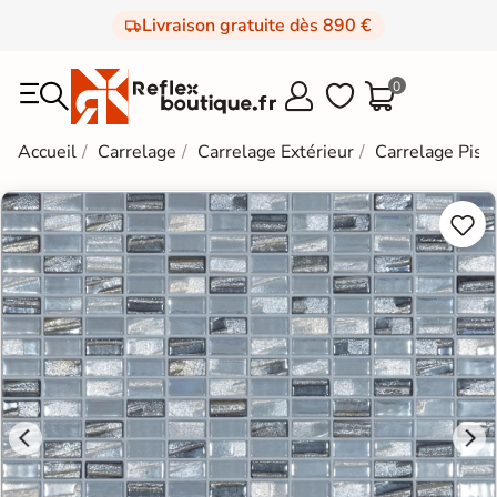
Livraison gratuite dès 890 €
0



Accueil
Carrelage
Carrelage Extérieur
Carrelage Pisc

