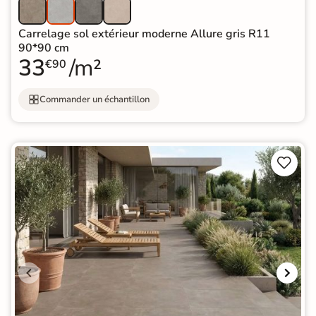
Carrelage sol extérieur moderne Allure gris R11
90*90 cm
33
/m²
€90
Commander un échantillon

