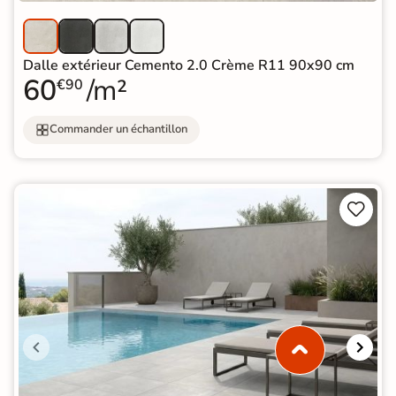
Dalle extérieur Cemento 2.0 Crème R11 90x90 cm
60
/m²
€90
Commander un échantillon

