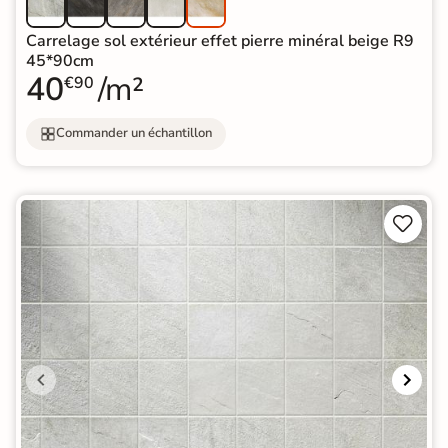
Carrelage sol extérieur effet pierre minéral beige R9
45*90cm
40
/m²
€90
Commander un échantillon

