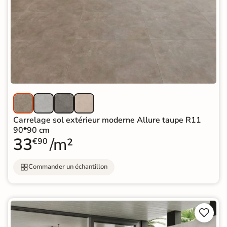
Carrelage sol extérieur moderne Allure taupe R11
90*90 cm
33
/m²
€90
Commander un échantillon

