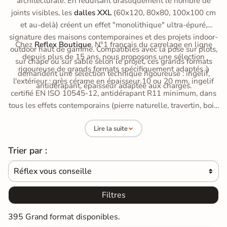
architecturale. En réduisant drastiquement le nombre de
joints visibles, les
dalles XXL
(60x120, 80x80, 100x100 cm
et au-delà) créent un effet "monolithique" ultra-épuré,
signature des maisons contemporaines et des projets indoor-
Chez
Reflex Boutique
, N°1 français du carrelage en ligne
outdoor haut de gamme. Compatibles avec la pose sur plots,
depuis plus de 15 ans, nous proposons une sélection
sur chape ou sur sable selon le projet, ces grands formats
rigoureuse de grands formats spécifiquement adaptés à
demandent une sélection technique rigoureuse : ingelif,
l'extérieur : grès cérame en épaisseur 10 ou 20 mm, ingelif
antidérapant, épaisseur adaptée aux charges.
certifié EN ISO 10545-12, antidérapant R11 minimum, dans
tous les effets contemporains (pierre naturelle, travertin, bois,
béton, marbre).
Découvrez aussi notre gamme complète
Lire la suite
carrelage extérieur
pour vos autres formats.
Trier par :
Réflex vous conseille

Filtres
395 Grand format disponibles.