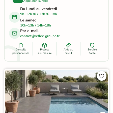
Appel non surtaxé
Du lundi au vendredi
9h–12h30 / 13h30–18h
Le samedi
10h–13h / 14h–18h
Par e-mail
contact@reflex-groupe.fr
Conseils
Projets
Aide au
Service
personnalisés
sur-mesure
calcul
fiable

