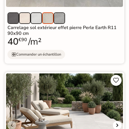
Carrelage sol extérieur effet pierre Perle Earth R11
90x90 cm
40
/m²
€90
Commander un échantillon

