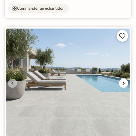
Commander un échantillon

