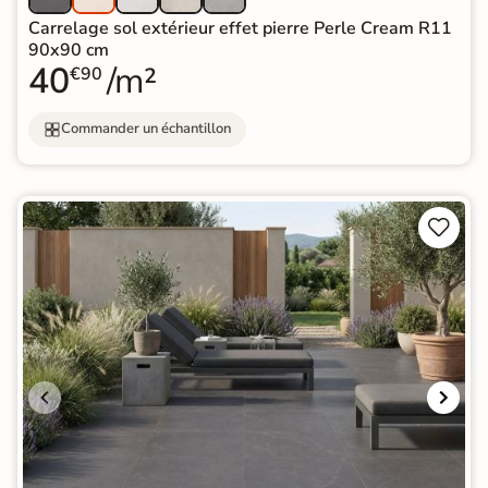
Carrelage sol extérieur effet pierre Perle Cream R11
90x90 cm
40
/m²
€90
Commander un échantillon

