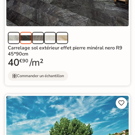
Carrelage sol extérieur effet pierre minéral nero R9
45*90cm
40
/m²
€90
Commander un échantillon

