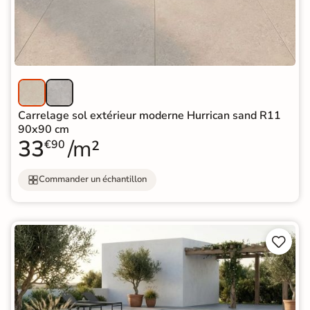
Carrelage sol extérieur moderne Hurrican sand R11
90x90 cm
33
/m²
€90
Commander un échantillon

