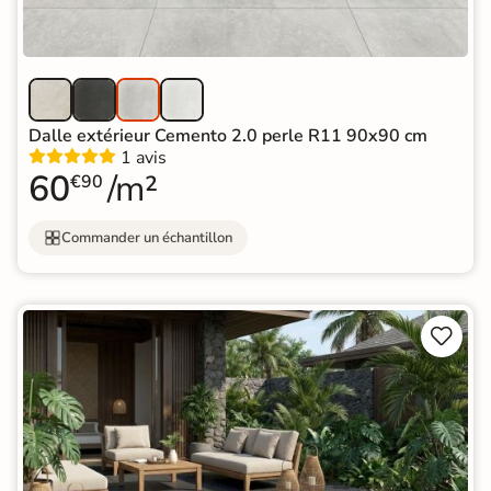
Dalle extérieur Cemento 2.0 perle R11 90x90 cm
1 avis
60
/m²
€90
Commander un échantillon

