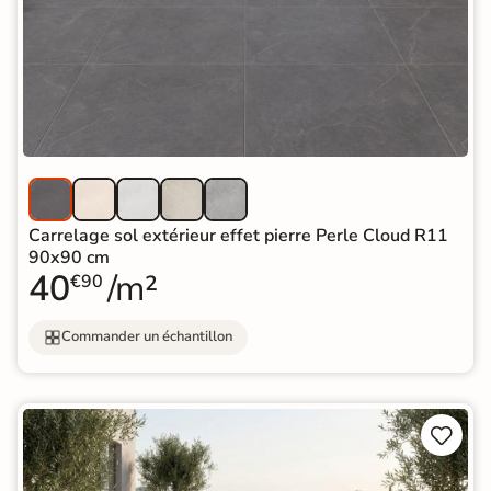
Carrelage sol extérieur effet pierre Perle Cloud R11
90x90 cm
40
/m²
€90
Commander un échantillon

