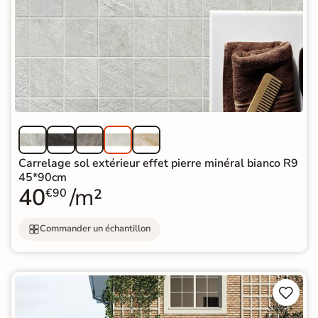
Carrelage sol extérieur effet pierre minéral bianco R9
45*90cm
40
/m²
€90
Commander un échantillon

