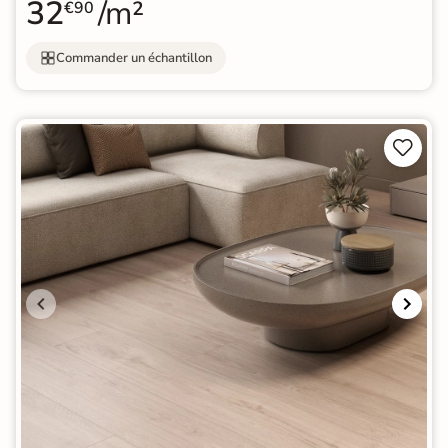
32
/m²
€90
Commander un échantillon

