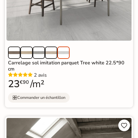
Carrelage sol imitation parquet Tree white 22.5*90
cm
2 avis
23
/m²
€90
Commander un échantillon

