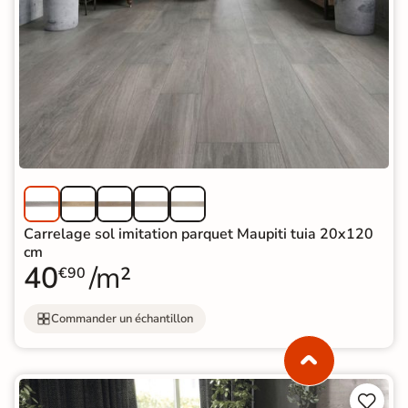
Carrelage sol imitation parquet Maupiti tuia 20x120
cm
40
/m²
€90
Commander un échantillon

