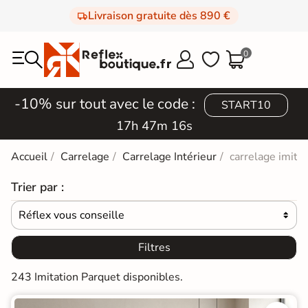
Livraison gratuite dès 890 €
0



-10% sur tout avec le code :
START10
17h 47m 13s
Accueil
Carrelage
Carrelage Intérieur
carrelage imita
Trier par :
Réflex vous conseille

Filtres
243 Imitation Parquet disponibles.