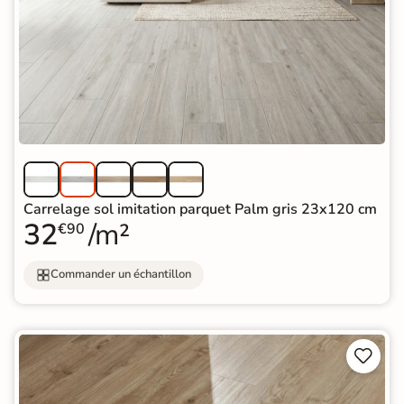
Carrelage sol imitation parquet Palm gris 23x120 cm
32
/m²
€90
Commander un échantillon

