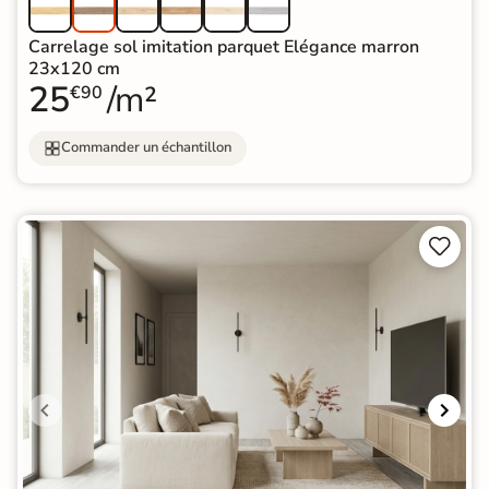
Carrelage sol imitation parquet Elégance marron
23x120 cm
25
/m²
€90
Commander un échantillon

