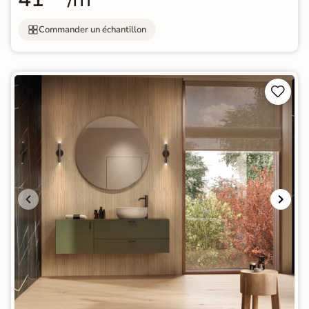
Commander un échantillon

