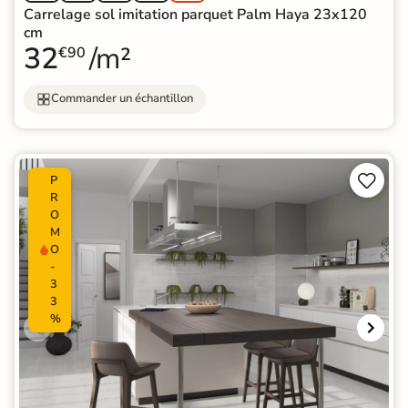
Carrelage sol imitation parquet Palm Haya 23x120
cm
32
/m²
€90
Commander un échantillon


P
R
O
M
O
-
3
3
%