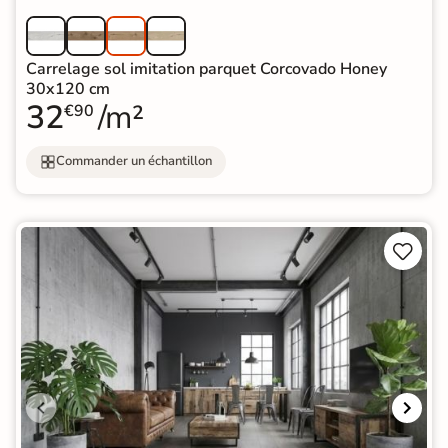
Carrelage sol imitation parquet Corcovado Honey
30x120 cm
32
/m²
€90
Commander un échantillon

