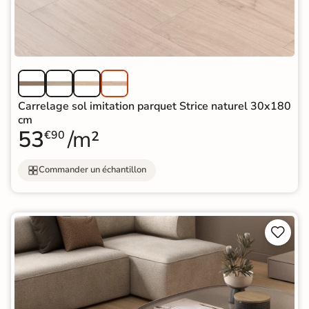
Carrelage sol imitation parquet Strice naturel 30x180
cm
53
/m²
€90
Commander un échantillon

