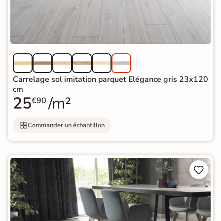
Carrelage sol imitation parquet Elégance gris 23x120
cm
25
/m²
€90
Commander un échantillon

