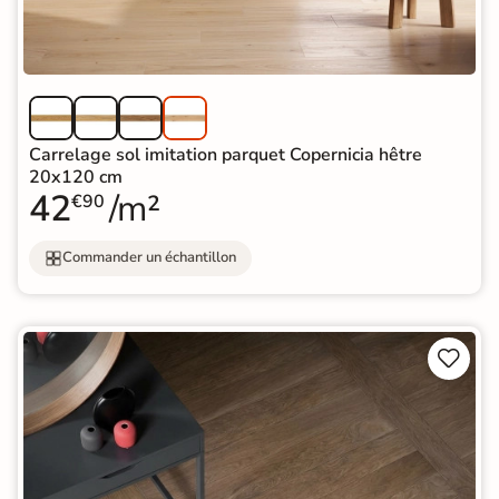
Carrelage sol imitation parquet Copernicia hêtre
20x120 cm
42
/m²
€90
Commander un échantillon

