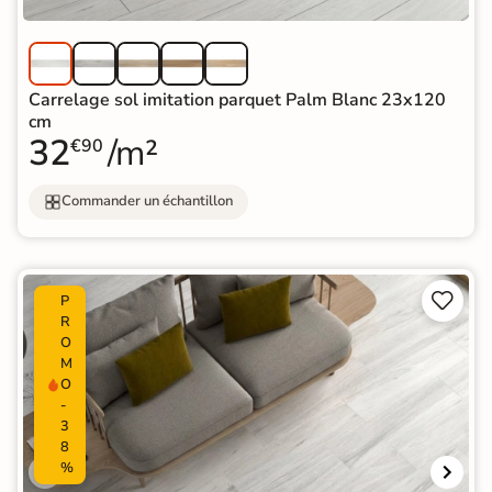
Carrelage sol imitation parquet Palm Blanc 23x120
cm
32
/m²
€90
Commander un échantillon


P
R
O
M
O
-
3
8
%