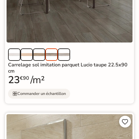
Carrelage sol imitation parquet Lucio taupe 22.5x90
cm
23
/m²
€90
Commander un échantillon

