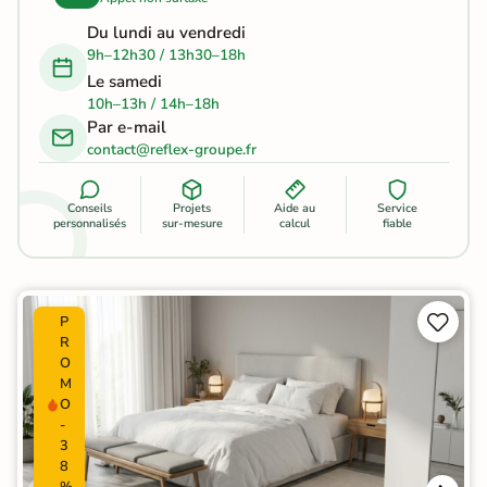
Du lundi au vendredi
9h–12h30 / 13h30–18h
Le samedi
10h–13h / 14h–18h
Par e-mail
contact@reflex-groupe.fr
Conseils
Projets
Aide au
Service
personnalisés
sur-mesure
calcul
fiable


P
R
O
M
O
-
3
8