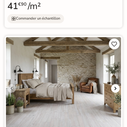
41
/m²
€90
Commander un échantillon

