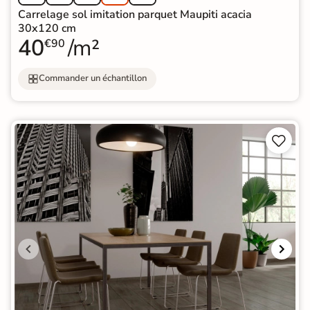
Carrelage sol imitation parquet Maupiti acacia
30x120 cm
40
/m²
€90
Commander un échantillon

