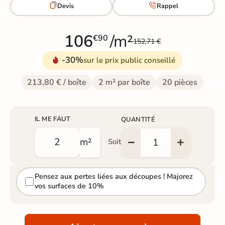


Devis
Rappel
106
/m²
€90
152,71 €
-30%
sur le prix public conseillé
213,80 € / boîte
2 m² par boîte
20 pièces
IL ME FAUT
QUANTITÉ
m²
Soit
Pensez aux pertes liées aux découpes ! Majorez
vos surfaces de 10%