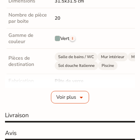
Dimensions
31.5x31.5 cm
Nombre de pièce
20
par boite
Gamme de
Vert
couleur
Salle de bains / WC
Mur intérieur
Mur 
Pièces de
destination
Sol douche Italienne
Piscine
Fabrication
Pâte de verre
Epaisseur
3 mm
Voir plus
Format mosaïque
Carré
Livraison
Dimensions des
2,5x2,5 cm
mosaïques
Avis