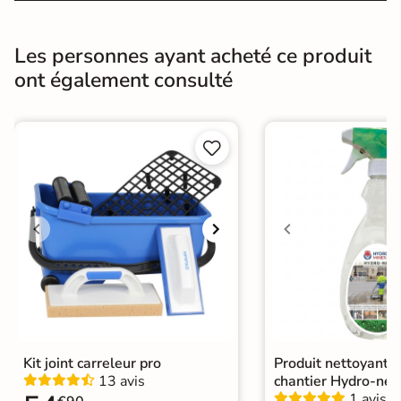
Finition
Brillant
Surface
Lisse
Les personnes ayant acheté ce produit
ont également consulté
Résistant au Gel
Oui
Pièce humides
Oui


Plancher
Oui
Chauffant
Conditionnement
Boite
Choix
1er Choix
Pose
Coller
Chape
Ancien carrelage
Kit joint carreleur pro
Produit nettoyant f
Support
Placo, tout type de support mural
13 avis
chantier Hydro-net
1 avis