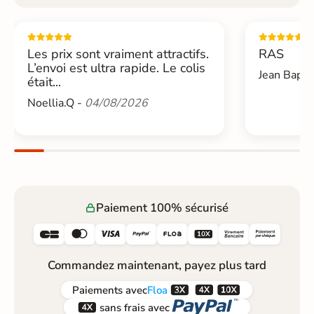
Les prix sont vraiment attractifs.
RAS
L’envoi est ultra rapide. Le colis
Jean Bapti
était...
Noellia.Q -
04/08/2026
Paiement 100% sécurisé






Commandez maintenant, payez plus tard



Paiements
avec
Floa


sans frais avec