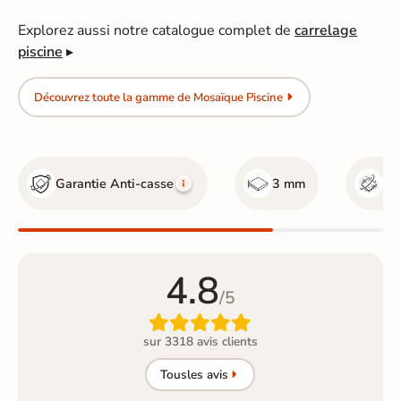
Explorez aussi notre catalogue complet de
carrelage
piscine
▸
Découvrez toute la gamme de Mosaïque Piscine
Garantie Anti-casse
3 mm
Bri
4.8
/5

sur 3318 avis clients
Tous
les avis