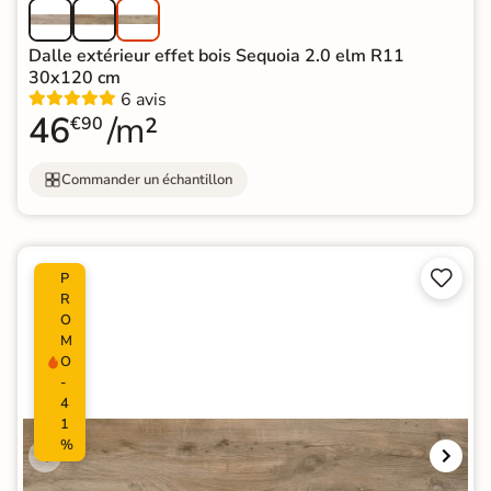
Dalle extérieur effet bois Sequoia 2.0 elm R11
30x120 cm
6 avis
46
/m²
€90
Commander un échantillon


P
R
O
M
O
-
4
1
%