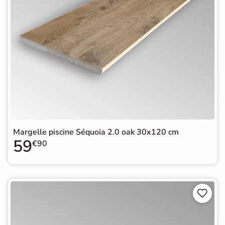
Margelle piscine Séquoia 2.0 oak 30x120 cm
59
€90

