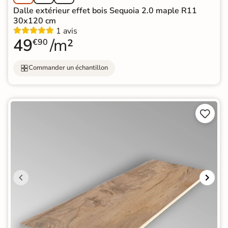
Dalle extérieur effet bois Sequoia 2.0 maple R11
30x120 cm
1 avis
49
/m²
€90
Commander un échantillon

