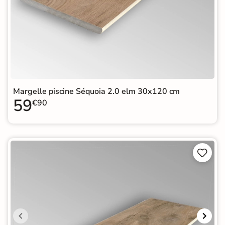
Margelle piscine Séquoia 2.0 elm 30x120 cm
59
€90

