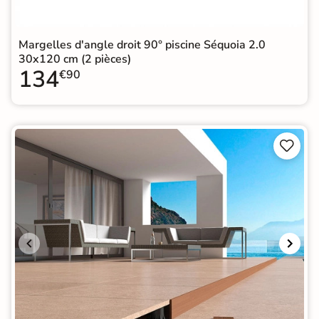
Margelles d'angle droit 90° piscine Séquoia 2.0
30x120 cm (2 pièces)
134
€90

