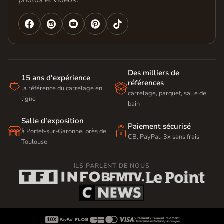
photos et vidéos.




Des milliers de
15 ans d'expérience
références


la référence du carrelage en
carrelage, parquet, salle de
ligne
bain
Salle d'exposition
Paiement sécurisé


à Portet-sur-Garonne, près de
CB, PayPal, 3x sans frais
Toulouse
ILS PARLENT DE NOUS








