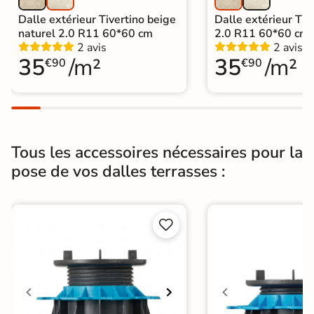
Dalle extérieur Tivertino beige
Dalle extérieur Tive
naturel 2.0 R11 60*60 cm
2.0 R11 60*60 cm
2 avis
2 avis
35
/m²
35
/m²
€90
€90
Tous les accessoires nécessaires pour la
pose de vos dalles terrasses :

