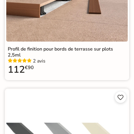
Profil de finition pour bords de terrasse sur plots
2,5ml
2 avis
112
€90

