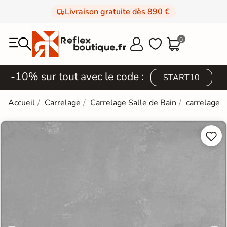
Livraison gratuite dès 890 €
0



-10% sur tout avec le code :
START10
Accueil
Carrelage
Carrelage Salle de Bain
carrelage e

