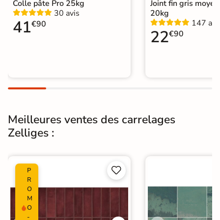
Colle pâte Pro 25kg
Joint fin gris moye
30 avis
20kg
Normes
Certification CE
41
147 avi
€90
22
€90
Origine
Espagne
Zellige
|
Carrelage Gris
|
Catégories
Carrelage sol cuisine
|
Carrelage WC
Meilleures ventes des carrelages
Zelliges :


P
R
O
M
O
-