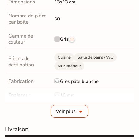
Dimensions
13x13 cm
Nombre de pièce
30
par boite
Gamme de
Gris
couleur
Cuisine
Salle de bains / WC
Pièces de
destination
Mur intérieur
Fabrication
Grès pâte blanche
Epaisseur
10 mm
Bords
Non-rectifié
Voir plus
Finition
Brillant
Livraison
Surface
Structurée