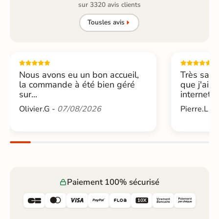
sur 3320 avis clients
Tous
les avis
Nous avons eu un bon accueil,
Très sati
la commande à été bien géré
que j'ai 
sur...
internet....
Olivier.G -
07/08/2026
Pierre.L -
Paiement 100% sécurisé





