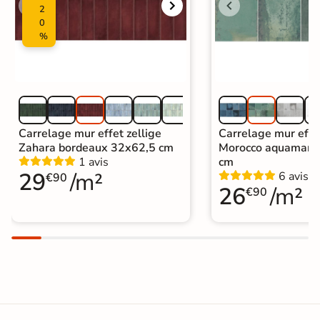
2
0
%
Carrelage mur effet zellige
Carrelage mur effe
Zahara bordeaux 32x62,5 cm
Morocco aquamari
1 avis
cm
29
/m²
6 avis
€90
26
/m²
€90