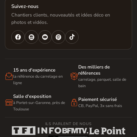
Suivez-nous
Chantiers clients, nouveautés et idées déco en
photos et vidéos.




Des milliers de
15 ans d'expérience
références


la référence du carrelage en
carrelage, parquet, salle de
ligne
bain
Salle d'exposition
Paiement sécurisé


à Portet-sur-Garonne, près de
CB, PayPal, 3x sans frais
Toulouse
ILS PARLENT DE NOUS