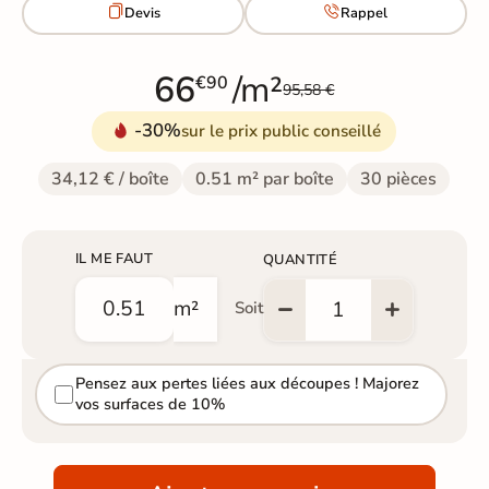


Devis
Rappel
66
/m²
€90
95,58 €
-30%
sur le prix public conseillé
34,12 € / boîte
0.51 m² par boîte
30 pièces
IL ME FAUT
QUANTITÉ
m²
Soit
Pensez aux pertes liées aux découpes ! Majorez
vos surfaces de 10%