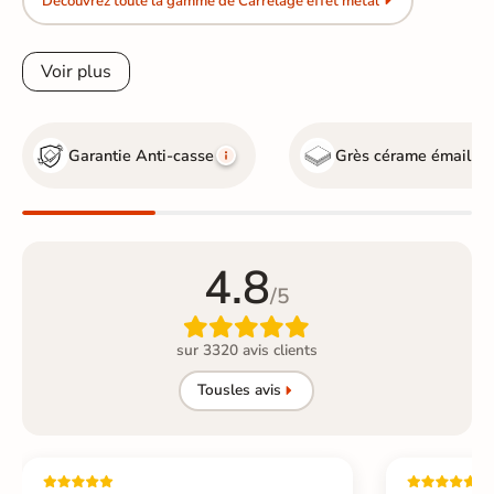
Découvrez toute la gamme de Carrelage effet metal
Voir plus
Garantie Anti-casse
Grès cérame émaillé
4.8
/5

sur 3320 avis clients
Tous
les avis