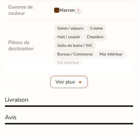
Gamme de
Marron
couleur
Salon / séjours
Cuisine
Hall / couloir
Chambre
Pièces de
Salle de bains / WC
destination
Bureau / Commerce
Mur intérieur
Sol intérieur
Fabrication
Grès cérame émaillé
Voir plus
Epaisseur
9 mm
Livraison
Résistance à
Gr4 - Très résistant
l'usure
Avis
Masse colorée
Oui