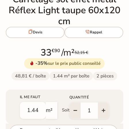
Réflex Light taupe 60x120
cm


Devis
Rappel
33
/m²
€90
52,15 €
-35%
sur le prix public conseillé
48,81 € / boîte
1.44 m² par boîte
2 pièces
IL ME FAUT
QUANTITÉ
m²
Soit