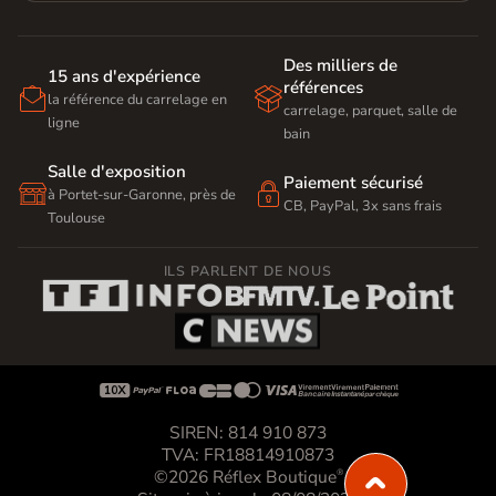
Des milliers de
15 ans d'expérience
références


la référence du carrelage en
carrelage, parquet, salle de
ligne
bain
Salle d'exposition
Paiement sécurisé


à Portet-sur-Garonne, près de
CB, PayPal, 3x sans frais
Toulouse
ILS PARLENT DE NOUS









SIREN: 814 910 873
TVA: FR18814910873
©2026 Réflex Boutique
®