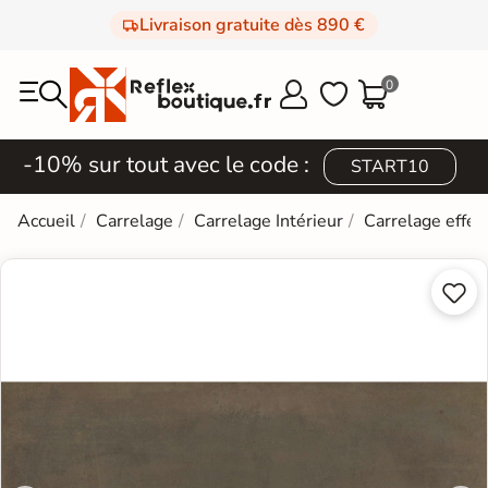
Livraison gratuite dès 890 €
0



-10% sur tout avec le code :
START10
Accueil
Carrelage
Carrelage Intérieur
Carrelage effet

