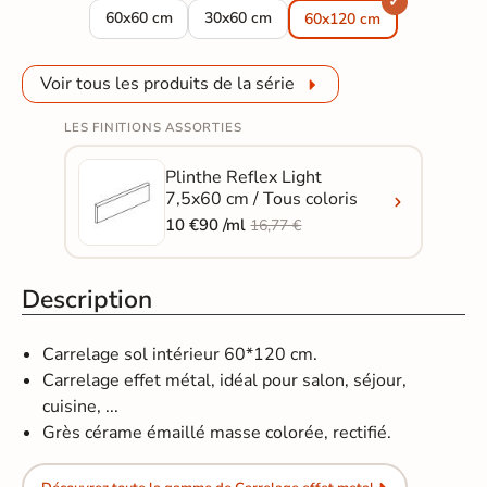
Carrelage sol effet métal Réflex Light taupe 60x60 cm
Carrelage sol effet métal Réflex Light 
60x60 cm
30x60 cm
60x120 cm
Voir tous les produits de la série
LES FINITIONS ASSORTIES
Plinthe Reflex Light
7,5x60 cm / Tous coloris
10 €90 /ml
16,77 €
Description
Carrelage sol intérieur 60*120 cm.
Carrelage effet métal, idéal pour salon, séjour,
cuisine, ...
Grès cérame émaillé masse colorée, rectifié.