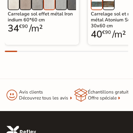
Carrelage sol effet métal Iron
Carrelage sol et mu
indium 60*60 cm
métal Atonium Su
34
/m²
30x60 cm
€90
40
/m²
€90


Avis clients
Échantillons gratuit
Découvrez tous les avis
Offre spéciale
