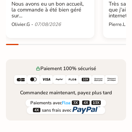
Nous avons eu un bon accueil,
Très sati
la commande à été bien géré
que j'ai 
sur...
internet....
Olivier.G -
07/08/2026
Pierre.L -
Paiement 100% sécurisé






Commandez maintenant, payez plus tard



Paiements
avec
Floa


sans frais avec