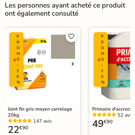
Bords
rectifié
Les personnes ayant acheté ce produit
ont également consulté
Finition
Mate
Surface
Lisse


P
P
Nombres de
R
R
5
tampons
O
O
M
M
O
O
Résistant au Gel
Oui
-
-
2
2
Pièce humides
Oui
0
0
%
%
Plancher
Oui
Chauffant
Conditionnement
Boite
Joint fin gris moyen carrelage
Primaire d'accroch
20kg
52 avis
49
147 avis
€90
Choix
1er Choix
22
€90