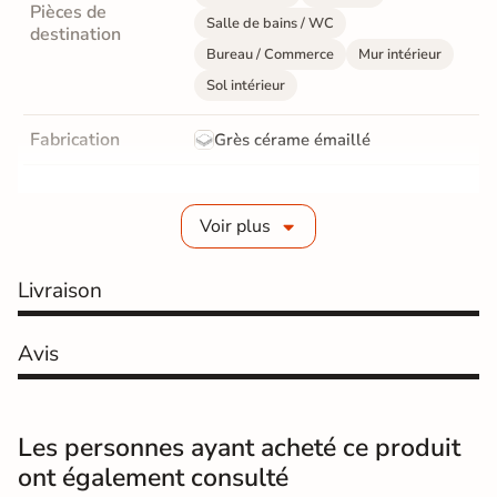
Pièces de
Salle de bains / WC
destination
Bureau / Commerce
Mur intérieur
Sol intérieur
Fabrication
Grès cérame émaillé
Epaisseur
10 mm
Voir plus
Résistance à
Gr4 - Très résistant
l'usure
Livraison
Masse colorée
Oui
Avis
Bords
rectifié
Finition
Mate
Les personnes ayant acheté ce produit
Surface
Lisse
ont également consulté