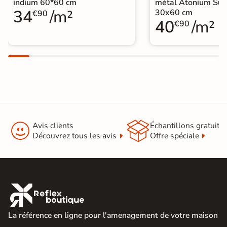
indium 60*60 cm
métal Atonium Su
34
/m²
30x60 cm
€90
40
/m²
€90


Avis clients
Échantillons gratuit
Découvrez tous les avis
Offre spéciale

La référence en ligne pour l'amenagement de votre maison