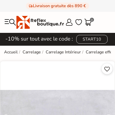
Livraison gratuite dès 890 €
0



-10% sur tout avec le code :
START10
Accueil
Carrelage
Carrelage Intérieur
Carrelage effet

