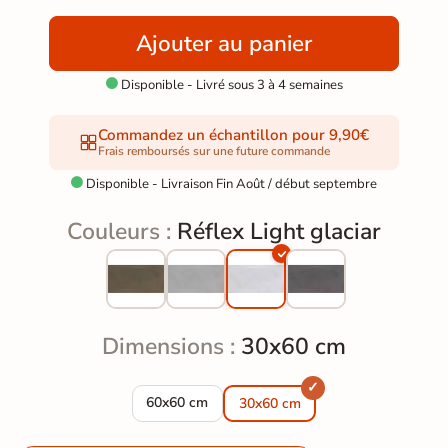
Ajouter au panier
Disponible - Livré sous 3 à 4 semaines

Commandez un échantillon pour 9,90€
Frais remboursés sur une future commande
Disponible - Livraison Fin Août / début septembre

Couleurs :
Réflex Light glaciar
Dimensions :
30x60 cm
Carrelage sol effet métal Réflex Light glaciar
60x60 cm
30x60 cm