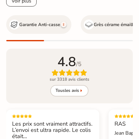
Voir plus
Garantie Anti-casse
Grès cérame émaillé
4.8
/5

sur 3318 avis clients
Tous
les avis
Les prix sont vraiment attractifs.
RAS
L’envoi est ultra rapide. Le colis
Jean Bapti
était...