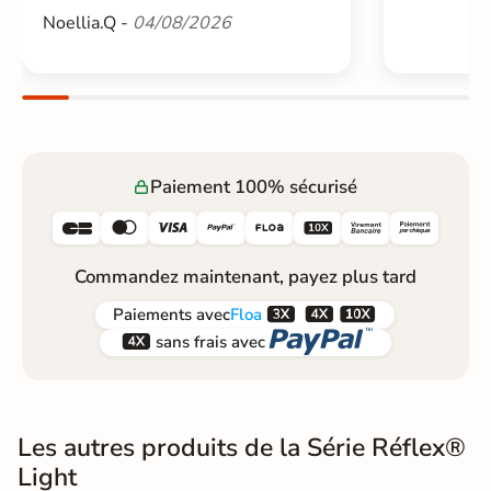
Noellia.Q -
04/08/2026
Paiement 100% sécurisé






Commandez maintenant, payez plus tard



Paiements
avec
Floa


sans frais avec
Les autres produits de la Série Réflex®
Light