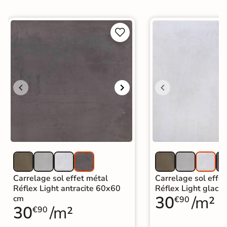


Carrelage sol effet métal
Carrelage sol effe
Réflex Light antracite 60x60
Réflex Light glaci
30
/m²
cm
€90
30
/m²
€90