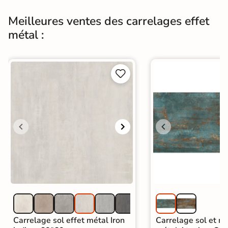
Origine
Espagne
Meilleures ventes des carrelages effet
métal :
Carrelage imitation metal
|
Carrelage Blanc
|
Carrelage 30x60 cm
|
Catégories
Carrelage sol cuisine
|
Carrelage salon moderne
|


Carrelage Chambre
|
Carrelage WC
Carrelage sol effet métal Iron
Carrelage sol et mu