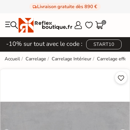
Livraison gratuite dès 890 €
0



-10% sur tout avec le code :
START10
Accueil
Carrelage
Carrelage Intérieur
Carrelage effet

