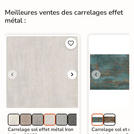
Origine
Espagne
Meilleures ventes des carrelages effet
métal :
Carrelage imitation metal
|
Carrelage Gris
|
Carrelage 30x60 cm
|
Catégories
Carrelage sol cuisine
|
Carrelage salon moderne
|


Carrelage Chambre
|
Carrelage WC
Carrelage sol effet métal Iron
Carrelage sol et mu