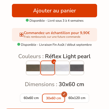
Ajouter au panier
Disponible - Livré sous 3 à 4 semaines

Commandez un échantillon pour 9,90€
Frais remboursés sur une future commande
Disponible - Livraison Fin Août / début septembre

Couleurs :
Réflex Light pearl
Dimensions :
30x60 cm
Carrelage sol effet métal Réflex Light pearl 60x60 cm
Carrelage sol effet métal
60x60 cm
60x120 cm
30x60 cm