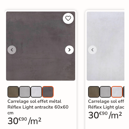


Carrelage sol effet métal
Carrelage sol effe
Réflex Light antracite 60x60
Réflex Light glaci
30
/m²
cm
€90
30
/m²
€90