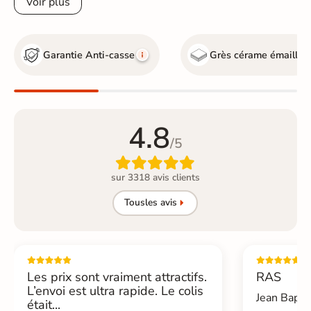
Voir plus
Garantie Anti-casse
Grès cérame émaillé
4.8
/5

sur 3318 avis clients
Tous
les avis
Les prix sont vraiment attractifs.
RAS
L’envoi est ultra rapide. Le colis
Jean Bapti
était...