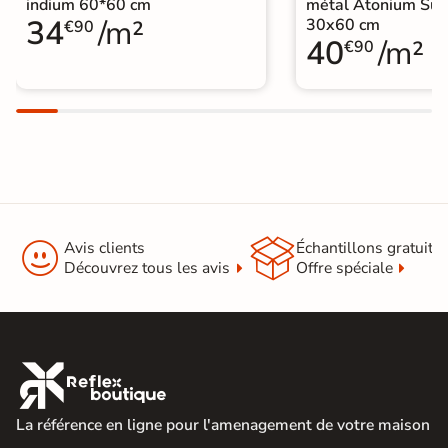
indium 60*60 cm
métal Atonium Su
34
/m²
30x60 cm
€90
40
/m²
€90


Avis clients
Échantillons gratuit
Découvrez tous les avis
Offre spéciale

La référence en ligne pour l'amenagement de votre maison