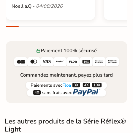
Noellia.Q -
04/08/2026
Paiement 100% sécurisé






Commandez maintenant, payez plus tard



Paiements
avec
Floa


sans frais avec
Les autres produits de la Série Réflex®
Light