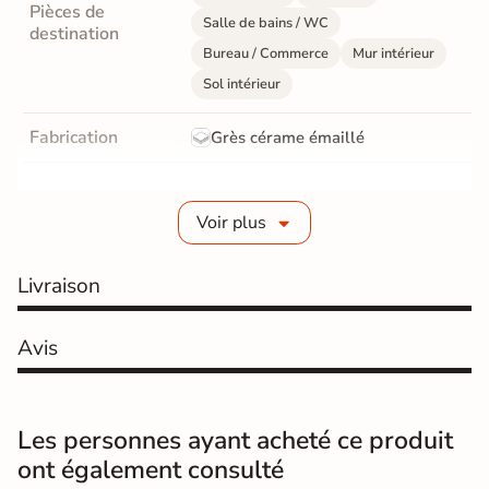
Pièces de
Salle de bains / WC
destination
Bureau / Commerce
Mur intérieur
Sol intérieur
Fabrication
Grès cérame émaillé
Epaisseur
10 mm
Voir plus
Résistance à
Gr4 - Très résistant
l'usure
Livraison
Masse colorée
Oui
Avis
Bords
rectifié
Finition
Mate
Les personnes ayant acheté ce produit
Surface
Lisse
ont également consulté