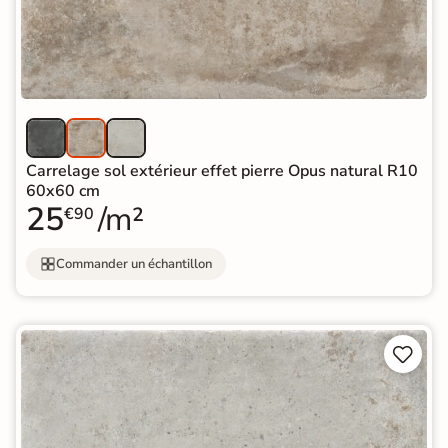
Carrelage sol extérieur effet pierre Opus natural R10
60x60 cm
25
/m²
€90
Commander un échantillon

