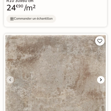
R10 30x60 cm
24
/m²
€90
Commander un échantillon

