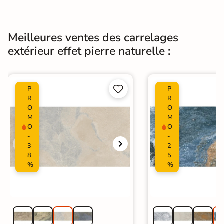
Meilleures ventes des carrelages
extérieur effet pierre naturelle :


P
P
R
R
O
O
M
M
O
O
-
-
3
2
8
5
%
%