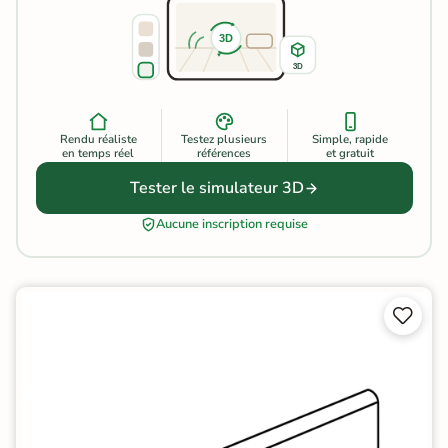
3D
3D
Rendu réaliste
Testez plusieurs
Simple, rapide
en temps réel
références
et gratuit
Tester le simulateur 3D
Aucune inscription requise

