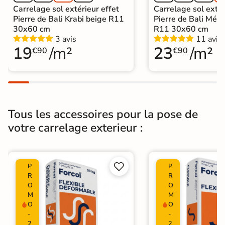
Carrelage sol extérieur effet
Carrelage sol extér
Pierre de Bali Krabi beige R11
Pierre de Bali Mété
30x60 cm
R11 30x60 cm
3 avis
11 avis
19
/m²
23
/m²
€90
€90
Tous les accessoires pour la pose de
votre carrelage exterieur :


P
P
R
R
O
O
M
M
O
O
-
-
2
2