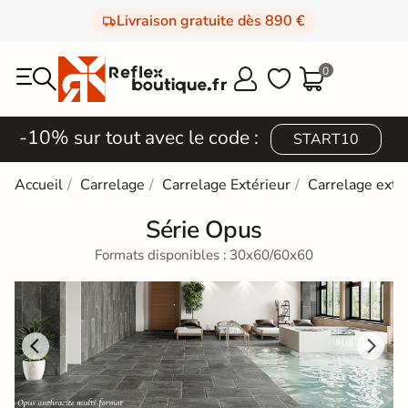
Livraison gratuite dès 890 €
0



-10% sur tout avec le code :
START10
Accueil
Carrelage
Carrelage Extérieur
Carrelage extér
Série Opus
Formats disponibles : 30x60/60x60