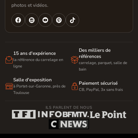
photos et vidéos.




Des milliers de
15 ans d'expérience
références


la référence du carrelage en
carrelage, parquet, salle de
ligne
bain
Salle d'exposition
Paiement sécurisé


à Portet-sur-Garonne, près de
CB, PayPal, 3x sans frais
Toulouse
ILS PARLENT DE NOUS