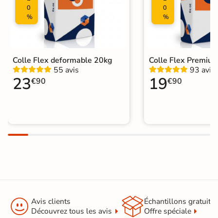
0
0
%
%
Colle Flex deformable 20kg
Colle Flex Premiu
55 avis
93 avis
23
19
€90
€90


Avis clients
Échantillons gratuit
Découvrez tous les avis
Offre spéciale