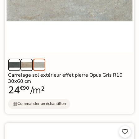
Carrelage sol extérieur effet pierre Opus Gris R10
30x60 cm
24
/m²
€90
Commander un échantillon

