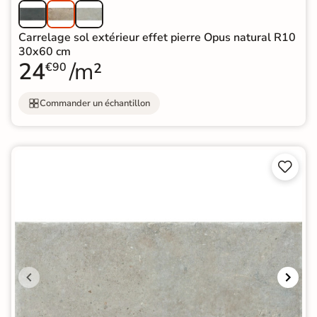
Carrelage sol extérieur effet pierre Opus natural R10
30x60 cm
24
/m²
€90
Commander un échantillon

