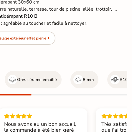
idérapant 30x60 cm.
re naturelle, terrasse, tour de piscine, allée, trottoir, ...
ntidérapant R10 B.
 agréable au toucher et facile à nettoyer.
age extérieur effet pierre
Grès cérame émaillé
8 mm
R10 -
Nous avons eu un bon accueil,
Très satisfai
la commande à été bien géré
que j'ai trou