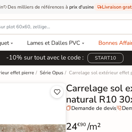
in
Des milliers de références à
prix d'usine
Livraison gra
quet
Lames et Dalles PVC
Bonnes Affai
-10% sur tout avec le code :
START10
ieur effet pierre
Série Opus
Carrelage sol extérieur effe
Carrelage sol e


natural R10 3
Demande de devis
Dem


24
/m²
€90