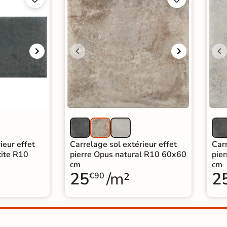
ieur effet
Carrelage sol extérieur effet
Carr
cite R10
pierre Opus natural R10 60x60
pie
cm
cm
25
/m²
2
€90