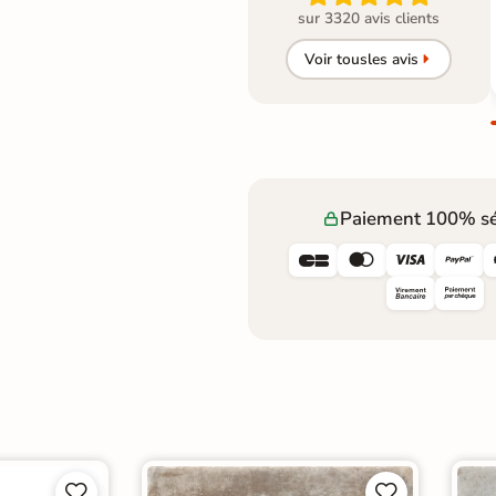
sur 3320 avis clients
Voir tous
les avis
Paiement 100% sé







