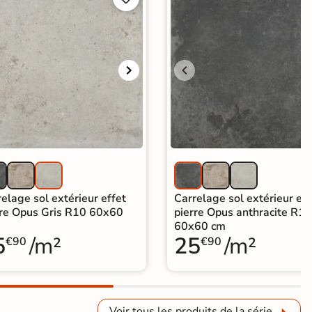
elage sol extérieur effet
Carrelage sol extérieur eff
rre Opus Gris R10 60x60
pierre Opus anthracite R10
60x60 cm
5
/m²
25
/m²
€90
€90
Voir tous les produits de la série