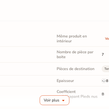
Même produit en
Vo
intérieur
Nombre de pièce par
7
boite
Pièces de destination
Ter
Epaisseur
8
Coefficient
B
antidérapant Pieds nus
Voir plus
Résistance à l'usure
t facile à nettoyer.
G