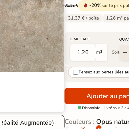
-20%
sur le prix pu
31,12 €
31,37 € / boîte
1.26 m² pa
IL ME FAUT
QUA
m²
Soit
Pensez aux pertes liées a
Ajouter au pan
Disponible - Livré sous 3 à 

Couleurs :
Opus natur
 Réalité Augmentée)