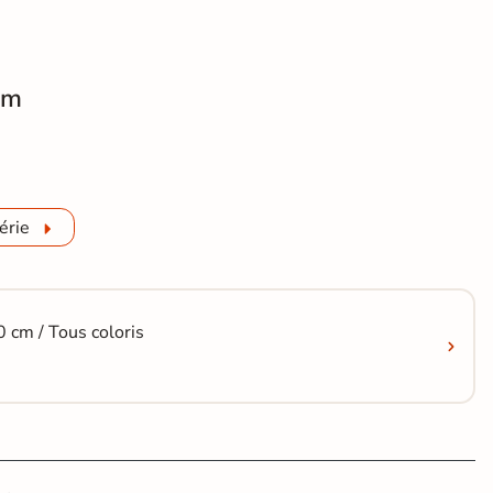
cm
erre Opus natural R10 60x60 cm
érie
 cm / Tous coloris