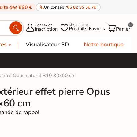
tuite dès 890 €
Un conseil ?
05 82 95 56 76
Mes listes de
Connexion
0




Produits Favoris
Inscription
Panier
res
Visualisateur 3D
Notre boutique
t pierre Opus natural R10 30x60 cm
xtérieur effet pierre Opus
0x60 cm
ande de rappel