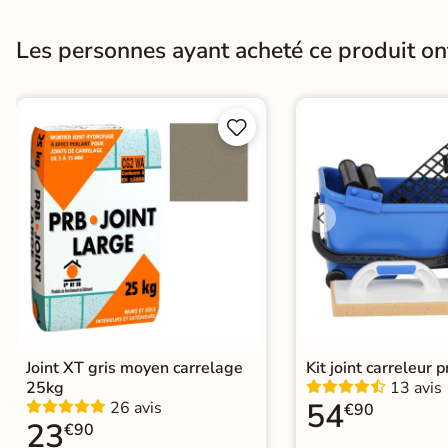
Masse colorée
Non
Les personnes ayant acheté ce produit o
Finition
Mate


Résistant au Gel
Oui
Choix
1er Choix
Support
Chape
Ancien carrelage
Origine
Espagne
Carrelage terrasse effet pierre nat
Catégories
Carrelage 30x60 cm
|
Carrelage m
Carrelage intérieur / extérieur ide
Joint XT gris moyen carrelage
Kit joint carreleur p
25kg
13 avis
54
26 avis
€90
23
€90