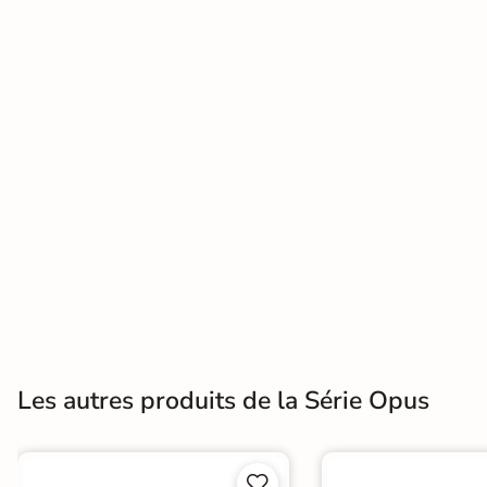
Terre
cuite &
tomette
Parement
mural
intérieur
PAR FORME &
DIMENSION
Carrelage
hexagonal
Les autres produits de la Série Opus
Carrelage très
grand format

