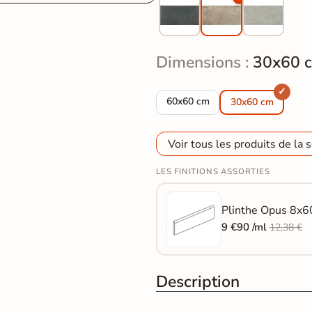
Dimensions :
30x60 
Carrelage sol extérieur effet pi
60x60 cm
30x60 cm
Voir tous les produits de la s
LES FINITIONS ASSORTIES
Plinthe Opus 8x60
9 €90 /ml
12,38 €
Description