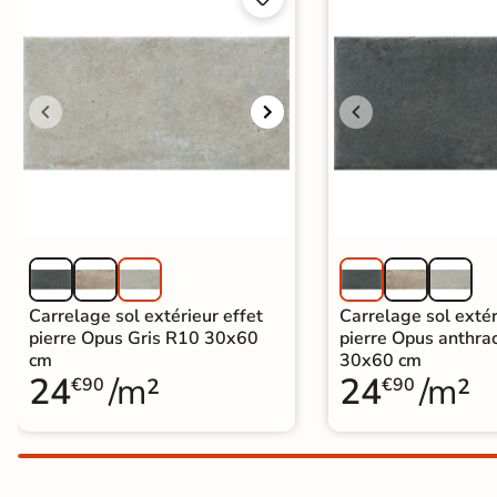
Carrelage extra fin
Voir tous les
formats
PAR FINITION
Carrelage poli /
semi-poli
Carrelage brillant
Carrelage sol extérieur effet
Carrelage sol extér
Échantillons gratuits
pierre Opus Gris R10 30x60
pierre Opus anthra
cm
30x60 cm
24
/m²
24
/m²
€90
€90
BESOIN D'AIDE ?
Besoin d'
aide
et de
conseil ?