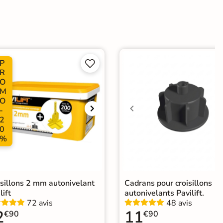
rectifié
dérapante
P


e
R
O
er
M
O
-
ification CE
2
0
 collée
%
isillons 2 mm autonivelant
Cadrans pour croisillons
lift
autonivelants Pavilift.
72 avis
48 avis
2
11
€90
€90