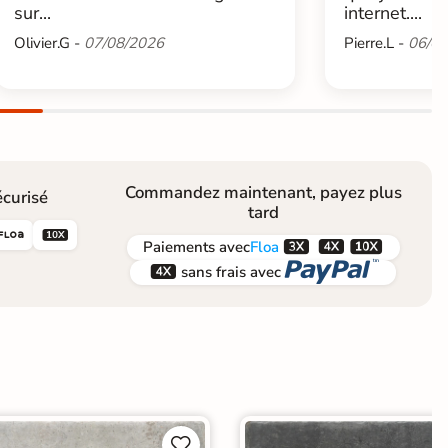
sur...
internet....
Olivier.G -
07/08/2026
Pierre.L -
06/08
Commandez maintenant, payez plus
curisé
tard





Paiements
avec
Floa


sans frais avec

