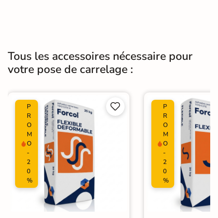
Tous les accessoires nécessaire pour
votre pose de carrelage :


P
P
R
R
O
O
M
M
O
O
-
-
2
2
0
0
%
%