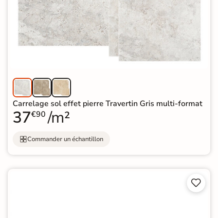
Carrelage sol effet pierre Travertin Gris multi-format
37
/m²
€90
Commander un échantillon

