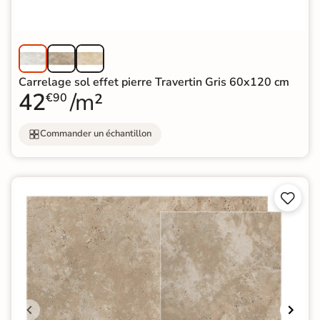
Carrelage sol effet pierre Travertin Gris 60x120 cm
42
/m²
€90
Commander un échantillon

