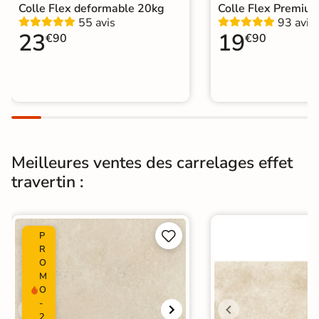
Colle Flex deformable 20kg
Colle Flex Premiu
55 avis
93 avis
23
19
€90
€90
Meilleures ventes des carrelages effet
travertin :


P
R
O
M
O
-
2