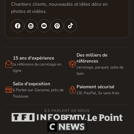
Chantiers clients, nouveautés et idées déco en
photos et vidéos.




Des milliers de
15 ans d'expérience
références


la référence du carrelage en
carrelage, parquet, salle de
ligne
bain
Salle d'exposition
Paiement sécurisé


à Portet-sur-Garonne, près de
CB, PayPal, 3x sans frais
Toulouse
ILS PARLENT DE NOUS