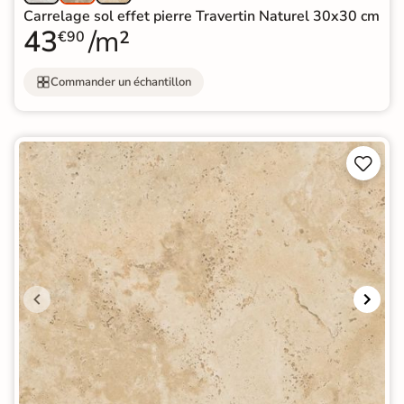
Carrelage sol effet pierre Travertin Naturel 30x30 cm
43
/m²
€90
Commander un échantillon

