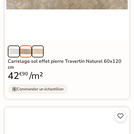
Carrelage sol effet pierre Travertin Naturel 60x120
cm
42
/m²
€90
Commander un échantillon

