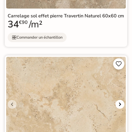
Carrelage sol effet pierre Travertin Naturel 60x60 cm
34
/m²
€90
Commander un échantillon

