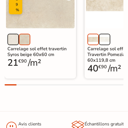
9
%
Carrelage sol effet travertin
Carrelage sol effet
Syros beige 60x60 cm
Travertin Pomezia 
21
/m²
60x119,8 cm
€90
40
/m²
€90


Avis clients
Échantillons gratuit