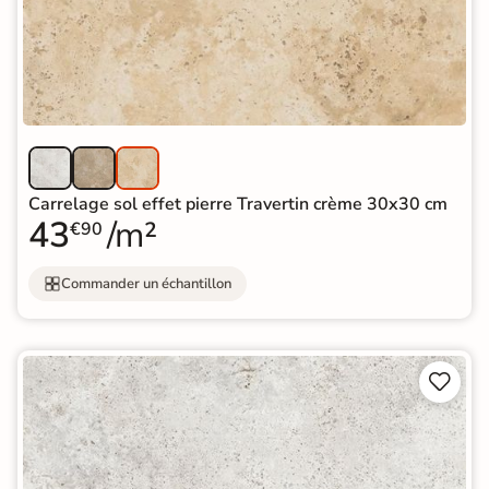
Carrelage sol effet pierre Travertin crème 30x30 cm
43
/m²
€90
Commander un échantillon

