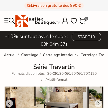
Livraison gratuite dès 890 €
0



-10% sur tout avec le code :
START10
08h 04m 35s
Accueil
Carrelage
Carrelage Intérieur
Carrelage Trave
Série Travertin
Formats disponibles : 30X30/30X60/60X60/60X120
cm/Multi-format