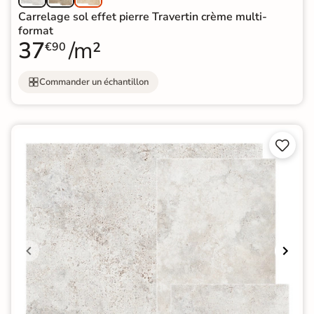
Carrelage sol effet pierre Travertin crème multi-
format
37
/m²
€90
Commander un échantillon

