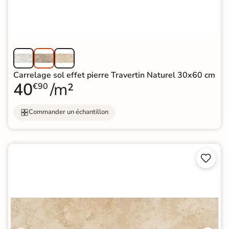
Carrelage sol effet pierre Travertin Naturel 30x60 cm
40
/m²
€90
Commander un échantillon

