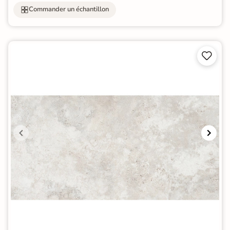
Commander un échantillon

