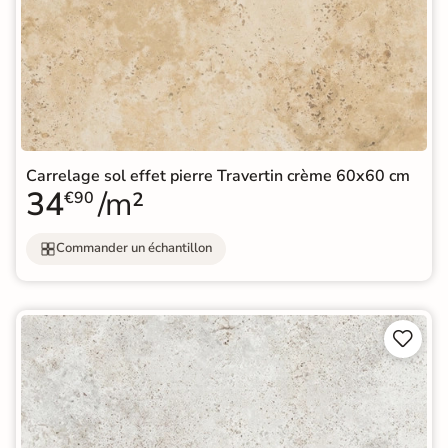
Carrelage sol effet pierre Travertin crème 60x60 cm
34
/m²
€90
Commander un échantillon

