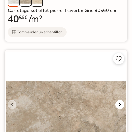
Carrelage sol effet pierre Travertin Gris 30x60 cm
40
/m²
€90
Commander un échantillon

