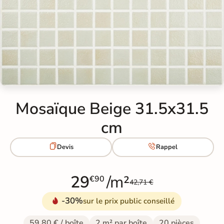
Mosaïque Beige 31.5x31.5
cm


Devis
Rappel
29
/m²
€90
42,71 €
-30%
sur le prix public conseillé
59,80 € / boîte
2 m² par boîte
20 pièces