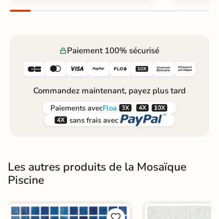
Paiement 100% sécurisé






Commandez maintenant, payez plus tard



Paiements
avec
Floa


sans frais avec
Les autres produits de la Mosaïque
Piscine

