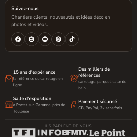
Suivez-nous
Chantiers clients, nouveautés et idées déco en
photos et vidéos.




Des milliers de
15 ans d'expérience
références


la référence du carrelage en
carrelage, parquet, salle de
ligne
bain
Salle d'exposition
Paiement sécurisé


à Portet-sur-Garonne, près de
CB, PayPal, 3x sans frais
Toulouse
ILS PARLENT DE NOUS