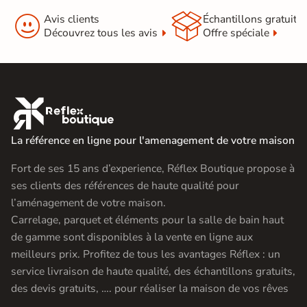


Origine
Espagne
Avis clients
Échantillons gratuit
Découvrez tous les avis
Offre spéciale
Type de pose
Pose collée
Carrelage Beige
|
Mosaïque salle de bai
Catégories
Carrelage WC
|
Carrelage douche itali

La référence en ligne pour l'amenagement de votre maison
Fort de ses 15 ans d’experience, Réflex Boutique propose à
ses clients des références de haute qualité pour
l’aménagement de votre maison.
Carrelage, parquet et éléments pour la salle de bain haut
de gamme sont disponibles à la vente en ligne aux
meilleurs prix. Profitez de tous les avantages Réflex : un
service livraison de haute qualité, des échantillons gratuits,
des devis gratuits, …. pour réaliser la maison de vos rêves