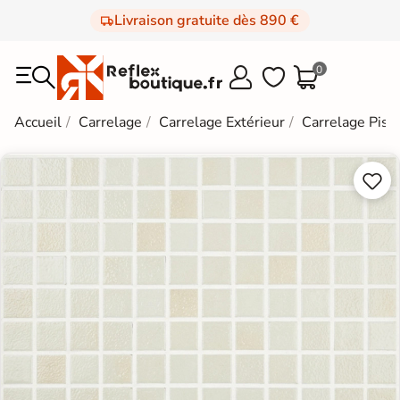
Livraison gratuite dès 890 €
0



Accueil
Carrelage
Carrelage Extérieur
Carrelage Pisc

