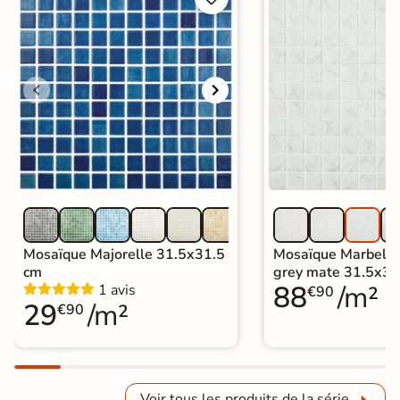
Mosaïque Majorelle 31.5x31.5
Mosaïque Marbella 
cm
grey mate 31.5x31
88
/m²
1 avis
€90
29
/m²
€90
Voir tous les produits de la série