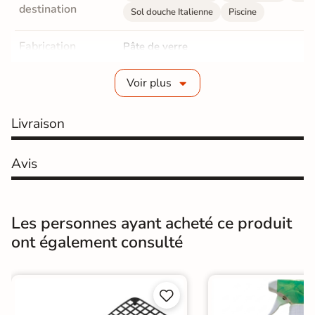
destination
Sol douche Italienne
Piscine
Fabrication
Pâte de verre
Epaisseur
3 mm
Voir plus
Format mosaïque
Carré
Livraison
Dimensions des
2,5x2,5 cm
mosaïques
Avis
Finition
Mate
Surface
Lisse
Les personnes ayant acheté ce produit
ont également consulté
Résistant au Gel
Oui
Pièce humides
Oui


Plancher