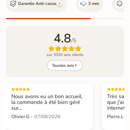
Garantie Anti-casse
3 mm
Ma
4.8
/5

sur 3320 avis clients
Tous
les avis
Nous avons eu un bon accueil,
Très sati
la commande à été bien géré
que j'ai 
sur...
internet....
Olivier.G -
07/08/2026
Pierre.L -