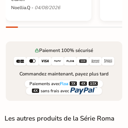
Noellia.Q -
04/08/2026
Paiement 100% sécurisé






Commandez maintenant, payez plus tard



Paiements
avec
Floa


sans frais avec
Les autres produits de la Série Roma