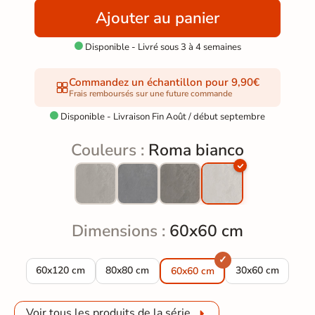
Ajouter au panier
Disponible - Livré sous 3 à 4 semaines

Commandez un échantillon pour 9,90€
Frais remboursés sur une future commande
Disponible - Livraison Fin Août / début septembre

Couleurs :
Roma bianco
Dimensions :
60x60 cm
Carrelage sol effet pierre Roma bianco 60x120 cm
Carrelage sol effet pierre Roma bianco 80x80
Carrelage sol eff
60x120 cm
80x80 cm
30x60 cm
60x60 cm
Voir tous les produits de la série