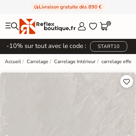
Livraison gratuite dès 890 €
0



-10% sur tout avec le code :
START10
Accueil
Carrelage
Carrelage Intérieur
carrelage effet 

