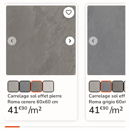


Carrelage sol effet pierre
Carrelage sol effet
Roma cenere 60x60 cm
Roma grigio 60x6
41
/m²
41
/m²
€90
€90