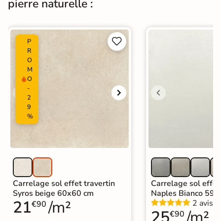
pierre naturelle :
Carrelage effet pierre intérieur
|
Carrelage 60x60
|
Carrelage Blanc
|
Carrelage intérieur / extérieur
identique


P
Catégories
|
Carrelage sol cuisine
|
R
Carrelage salon moderne
|
O
M
Carrelage Chambre
|
Carrelage WC
O
|
Carrelage garage
-
2
9
%
Carrelage sol effet travertin
Carrelage sol effet
Syros beige 60x60 cm
Naples Bianco 59,
21
/m²
2 avis
€90
25
/m²
€90