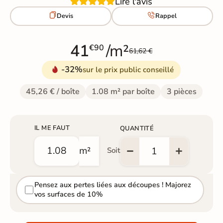
Lire l'avis


Devis
Rappel
41
/m²
€90
61,62 €
-32%
sur le prix public conseillé
45,26 € / boîte
1.08 m² par boîte
3 pièces
IL ME FAUT
QUANTITÉ
m²
Soit
Pensez aux pertes liées aux découpes ! Majorez
vos surfaces de 10%