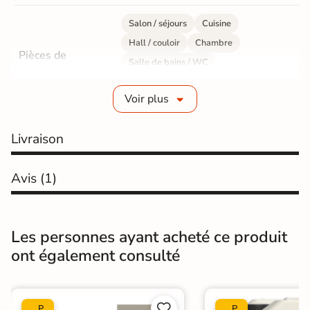
Salon / séjours
Cuisine
Hall / couloir
Chambre
Pièces de
Salle de bains / WC
destination
Bureau / Commerce
Mur intérieur
Voir plus
Sol intérieur
Fabrication
Grès cérame pleine masse
Livraison
Epaisseur
10 mm
Avis
(1)
Résistance à
GR5 - Ultra-résistant
l'usure
Les personnes ayant acheté ce produit
Masse colorée
Oui
ont également consulté
Bords
rectifié
Finition
Mate


P
P