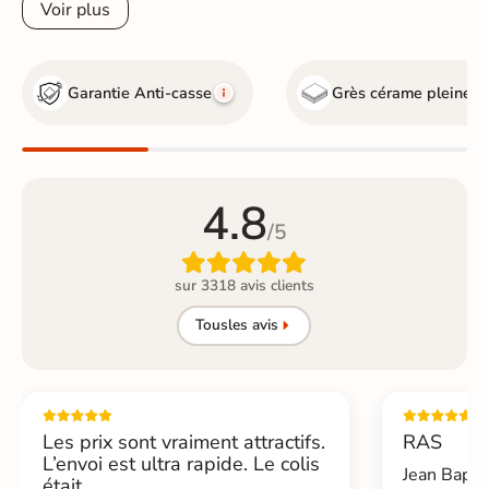
Voir plus
Garantie Anti-casse
Grès cérame pleine 
4.8
/5

sur 3318 avis clients
Tous
les avis
Les prix sont vraiment attractifs.
RAS
L’envoi est ultra rapide. Le colis
Jean Bapti
était...