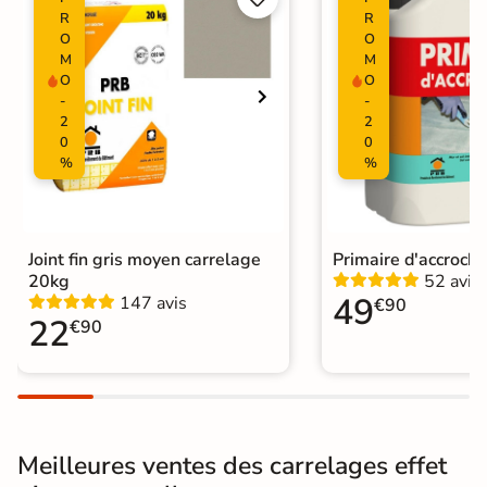
R
R
Surface
O
O
Structurée
M
M
O
O
Résistant au Gel
Oui
-
-
2
2
Plancher
0
0
Oui
Chauffant
%
%
Conditionnement
Boite
Choix
1er Choix
Joint fin gris moyen carrelage
Primaire d'accroch
20kg
52 avis
49
147 avis
€90
Pose
Coller
22
€90
Support
Chape
Ancien carrelage
Normes
Certification CE
Meilleures ventes des carrelages effet
Origine
Italie