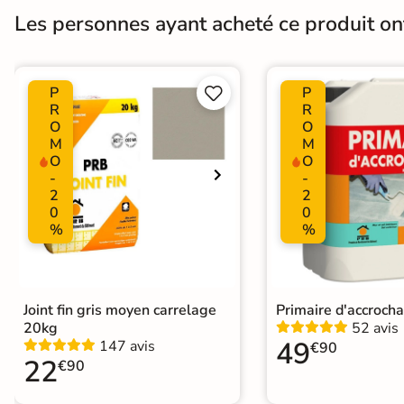
Bords
rectifié
Les personnes ayant acheté ce produit o
Surface
Structurée
Plancher Chauffant
Oui
P
P


R
R
O
O
Choix
1er Choix
M
M
O
O
Support
Chape
Ancien carrelage
-
-
2
2
0
0
%
%
Origine
Italie
Joint fin gris moyen carrelage
Primaire d'accroch
20kg
52 avis
49
147 avis
€90
22
€90