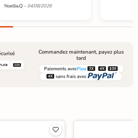
Noellia.Q -
04/08/2026
Commandez maintenant, payez plus
curisé
tard





Paiements
avec
Floa


sans frais avec

