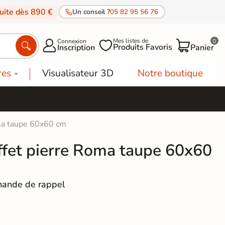
tuite dès 890 €
Un conseil ?
05 82 95 56 76
Mes listes de
Connexion
0




Produits Favoris
Inscription
Panier
res
Visualisateur 3D
Notre boutique
oma taupe 60x60 cm
effet pierre Roma taupe 60x60
ande de rappel