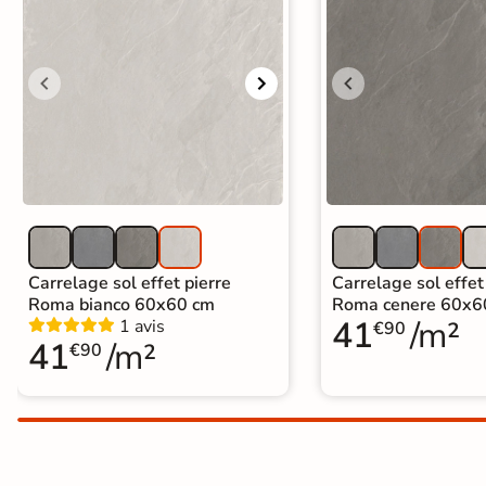
Carrelage extra fin
Voir tous les
formats
PAR FINITION
Carrelage poli /
semi-poli
Carrelage brillant
Carrelage sol effet pierre
Carrelage sol effet
Roma bianco 60x60 cm
Roma cenere 60x6
41
/m²
1 avis
Échantillons gratuits
€90
41
/m²
€90
BESOIN D'AIDE ?
Besoin d'
aide
et de
conseil ?