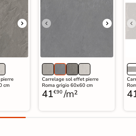
 pierre
Carrelage sol effet pierre
Carr
0 cm
Roma grigio 60x60 cm
Rom
41
/m²
4
€90