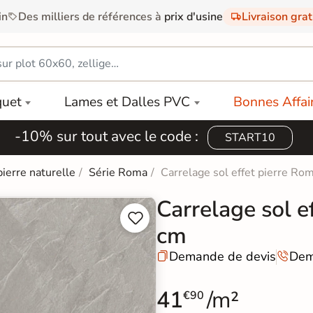
in
Des milliers de références à
prix d'usine
Livraison gra
quet
Lames et Dalles PVC
Bonnes Affai
-10% sur tout avec le code :
START10
pierre naturelle
Série Roma
Carrelage sol effet pierre R
Carrelage sol 


cm
Demande de devis
Dem


41
/m²
€90