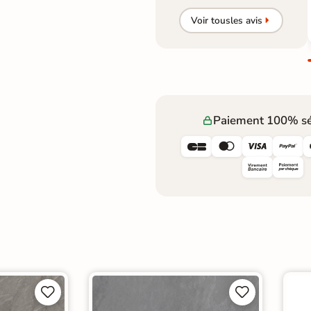
Voir tous
les avis
Paiement 100% sé







