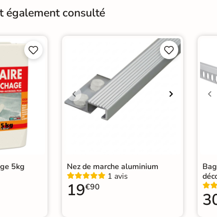
Finition
M
nt également consulté
Résistant au Gel
Oui
Conditionnement
Boit




Pose
Coll
Normes
Cert
Carr
Carr
Catégories
Carr
Car
age 5kg
Nez de marche aluminium
Bag
1 avis
déc
19
€90
3