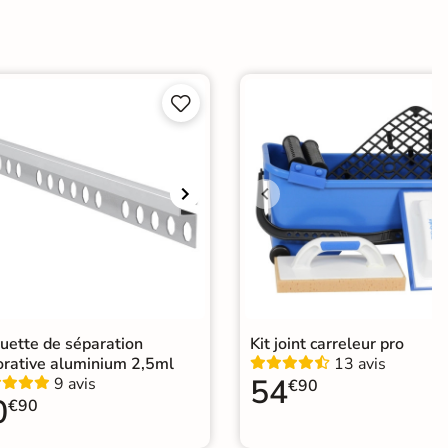
ate
e


er
ification CE
elage effet pierre intérieur
|
Carrelage 60x60
|
elage intérieur / extérieur identique
|
elage sol cuisine
|
Carrelage salon moderne
|
relage Chambre
|
Carrelage WC
|
Carrelage garage
uette de séparation
Kit joint carreleur pro
orative aluminium 2,5ml
13 avis
54
9 avis
€90
0
€90