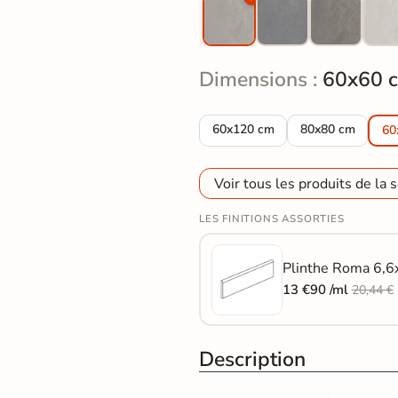
Dimensions :
60x60 
Carrelage sol effet pierre Roma
Carrelage sol ef
60x120 cm
80x80 cm
60
Voir tous les produits de la s
LES FINITIONS ASSORTIES
Plinthe Roma 6,6x
13 €90 /ml
20,44 €
Description