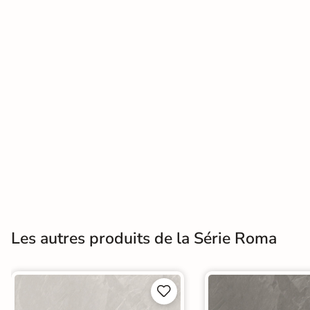
Terre
cuite &
tomette
Parement
mural
intérieur
PAR FORME &
DIMENSION
Carrelage
Les autres produits de la Série Roma
hexagonal
Carrelage très
grand format

