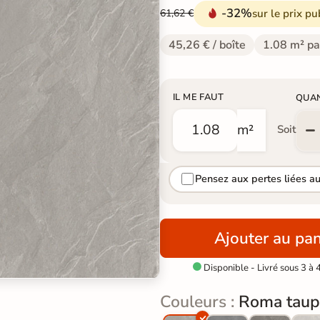
-32%
sur le prix pu
61,62 €
45,26 € / boîte
1.08 m² pa
IL ME FAUT
QUA
m²
Soit
Pensez aux pertes liées a
Ajouter au pan
Disponible - Livré sous 3 à 

Couleurs :
Roma taup