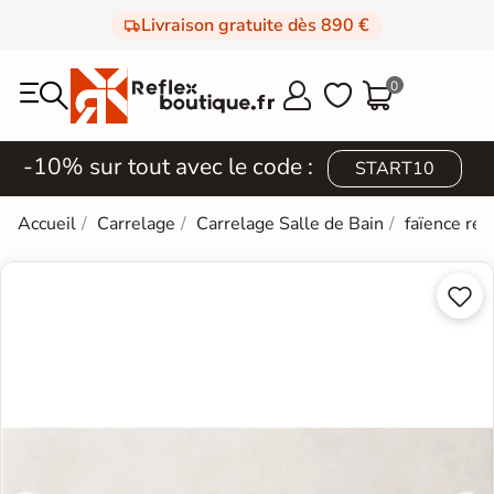
Livraison gratuite dès 890 €
0



-10% sur tout avec le code :
START10
Accueil
Carrelage
Carrelage Salle de Bain
faïence rét

