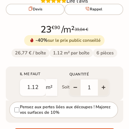
Lire l'avis


Devis
Rappel
23
/m²
€90
39,84 €
-40%
sur le prix public conseillé
26,77 € / boîte
1.12 m² par boîte
6 pièces
IL ME FAUT
QUANTITÉ
m²
Soit
Pensez aux pertes liées aux découpes ! Majorez
vos surfaces de 10%