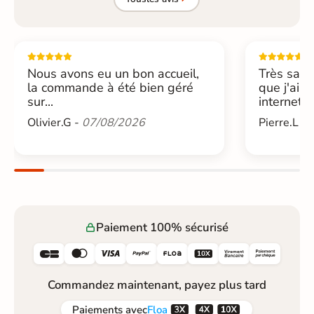
Nous avons eu un bon accueil,
Très sati
la commande à été bien géré
que j'ai 
sur...
internet....
Olivier.G -
07/08/2026
Pierre.L -
Paiement 100% sécurisé






Commandez maintenant, payez plus tard



Paiements
avec
Floa