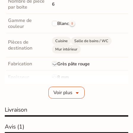
Nombre de pièce
6
par boite
Gamme de
Blanc
couleur
Cuisine
Salle de bains / WC
Pièces de
destination
Mur intérieur
Fabrication
Grès pâte rouge
Epaisseur
8 mm
Bords
Non-rectifié
Voir plus
Finition
Mate
Livraison
Surface
Lisse
Avis
(1)
Résistant au Gel
Non