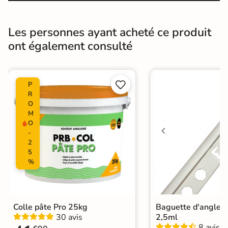
Pièce humides
Oui
Les personnes ayant acheté ce produit
Conditionnement
Boite
ont également consulté
Choix
1er Choix


P
Pose
Coller
R
O
Ancien carrelage
M
Support
O
Placo, tout type de support mural
-
2
Normes
Certification CE
5
%
Origine
Espagne
Carrelage salle de bain vintage
|
Colle pâte Pro 25kg
Baguette d'angle 
Carrelage Blanc
|
Catégories
30 avis
2,5ml
Carrelage sol cuisine
|
8 avis
Carrelage WC