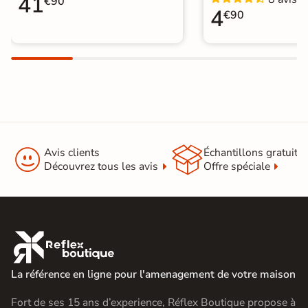
41
€90
4
€90


Avis clients
Échantillons gratuit
Découvrez tous les avis
Offre spéciale

La référence en ligne pour l'amenagement de votre maison
Fort de ses 15 ans d’experience, Réflex Boutique propose à