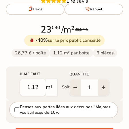
Lire l'avis


Devis
Rappel
23
/m²
€90
39,84 €
-40%
sur le prix public conseillé
26,77 € / boîte
1.12 m² par boîte
6 pièces
IL ME FAUT
QUANTITÉ
m²
Soit
Pensez aux pertes liées aux découpes ! Majorez
vos surfaces de 10%