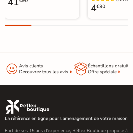
41
€90
4
€90


Avis clients
Échantillons gratuit
Découvrez tous les avis
Offre spéciale

La référence en ligne pour l'amenagement de votre maison
Fort de ses 15 ans d’experience, Réflex Boutique propose à