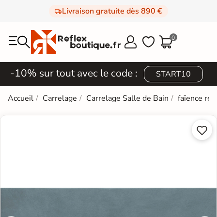
Livraison gratuite dès 890 €
0



-10% sur tout avec le code :
START10
Accueil
Carrelage
Carrelage Salle de Bain
faïence rét

