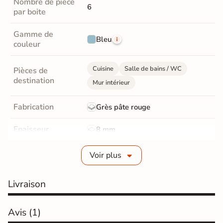
Nombre de pièce
6
par boite
Gamme de
Bleu
couleur
Cuisine
Salle de bains / WC
Pièces de
destination
Mur intérieur
Fabrication
Grès pâte rouge
Epaisseur
8 mm
Bords
Non-rectifié
Voir plus
Finition
Mate
Livraison
Surface
Lisse
Avis
(1)
Résistant au Gel
Non