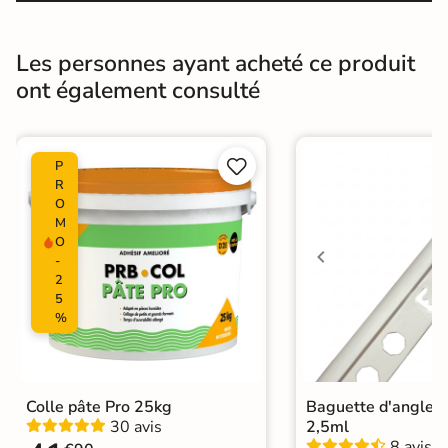
Pièce humides
Oui
Les personnes ayant acheté ce produit
Conditionnement
Boite
ont également consulté
Choix
1er Choix


P
Pose
Coller
R
O
Ancien carrelage
M
Support
O
Placo, tout type de support mural
-
2
Normes
Certification CE
5
%
Origine
Espagne
Carrelage salle de bain vintage
|
Colle pâte Pro 25kg
Baguette d'angle 
Carrelage Bleu
|
Catégories
30 avis
2,5ml
Carrelage sol cuisine
|
8 avis
Carrelage WC