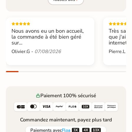
Nous avons eu un bon accueil,
Très sati
la commande à été bien géré
que j'ai 
sur...
internet....
Olivier.G -
07/08/2026
Pierre.L -
Paiement 100% sécurisé






Commandez maintenant, payez plus tard



Paiements
avec
Floa