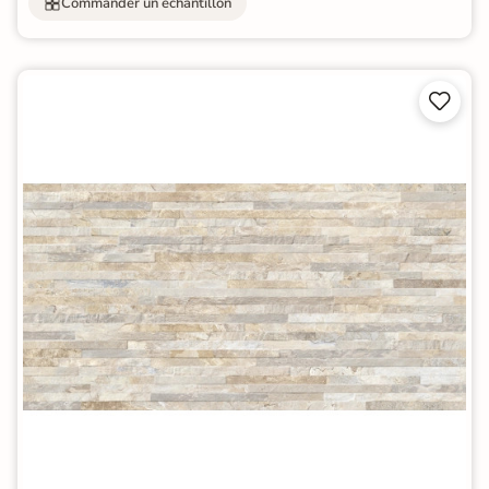
Commander un échantillon

