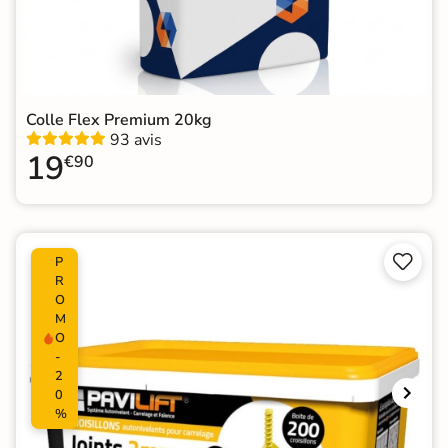
Colle Flex Premium 20kg
93 avis
19
€90


P
R
O
M
O
-
2
0
%