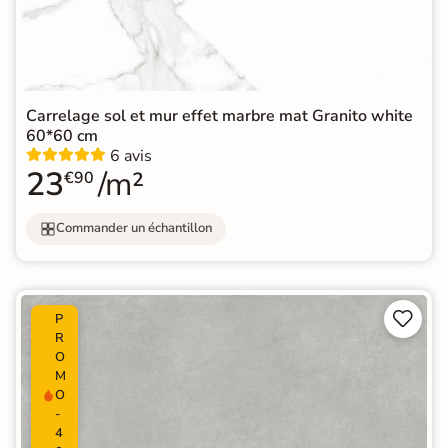
Carrelage sol et mur effet marbre mat Granito white
60*60 cm
6 avis
23
/m²
€90
Commander un échantillon


P
R
O
M
O
-
4