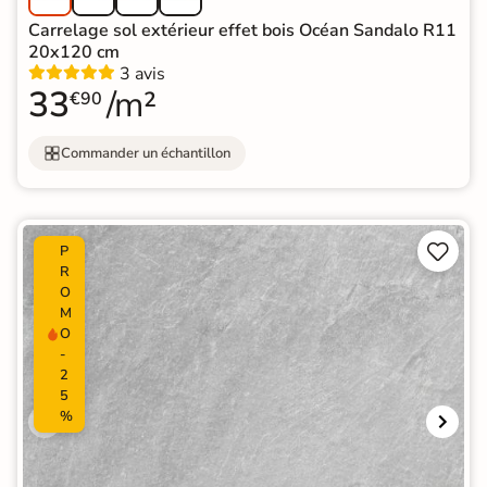
Carrelage sol extérieur effet bois Océan Sandalo R11
20x120 cm
3 avis
33
/m²
€90
Commander un échantillon


P
R
O
M
O
-
2
5
%