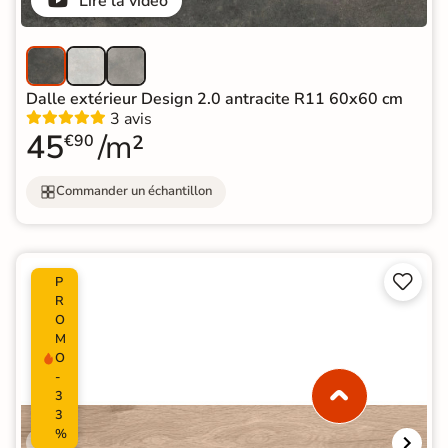
Lire la vidéo
Dalle extérieur Design 2.0 antracite R11 60x60 cm
3 avis
45
/m²
€90
Commander un échantillon


P
R
O
M
O
-
3
3
%