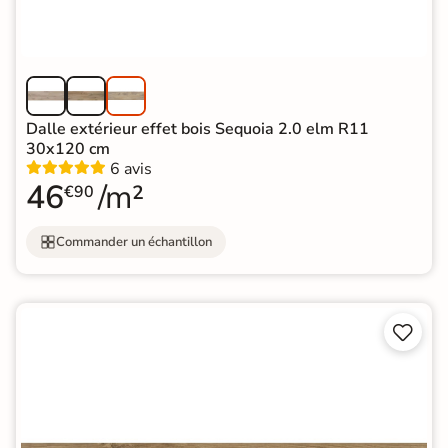
Dalle extérieur effet bois Sequoia 2.0 elm R11
30x120 cm
6 avis
46
/m²
€90
Commander un échantillon

