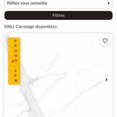
Réflex vous conseille

Filtres
5961 Carrelage disponibles.


P
R
O
M
O
-
2
9
%