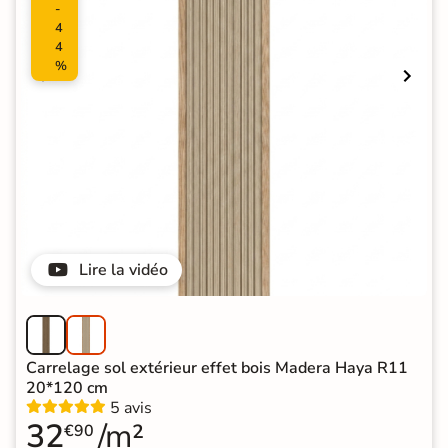
-
4
4
%
Lire la vidéo
Carrelage sol extérieur effet bois Madera Haya R11
20*120 cm
5 avis
32
/m²
€90