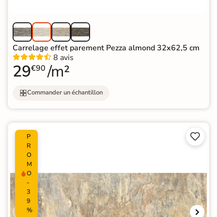
Carrelage effet parement Pezza almond 32x62,5 cm
8 avis
29
/m²
€90
Commander un échantillon


P
R
O
M
O
-
3
9
%