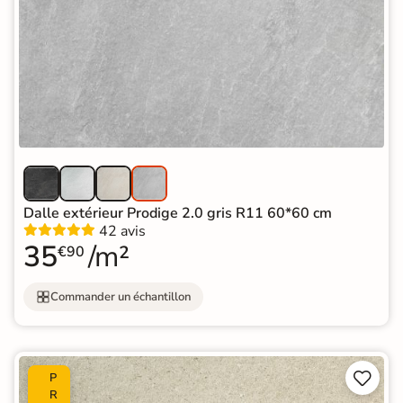
Dalle extérieur Prodige 2.0 gris R11 60*60 cm
42 avis
35
/m²
€90
Commander un échantillon


P
R