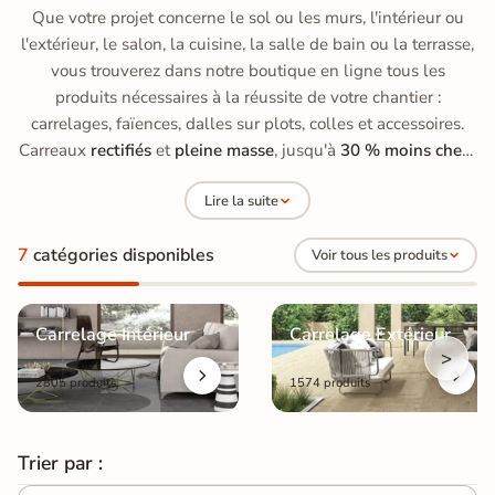
Que votre projet concerne le sol ou les murs, l'intérieur ou
l'extérieur, le salon, la cuisine, la salle de bain ou la terrasse,
vous trouverez dans notre boutique en ligne tous les
produits nécessaires à la réussite de votre chantier :
carrelages, faïences, dalles sur plots, colles et accessoires.
Carreaux
rectifiés
et
pleine masse
, jusqu'à
30 % moins chers
qu'en grande surface de bricolage, avec des prix allant de
15
Lire la suite
à 70 €/m²
.
7
catégories disponibles
Voir tous les produits
Carrelage Intérieur
Carrelage Extérieur
>
2805 produits
1574 produits
Trier par :