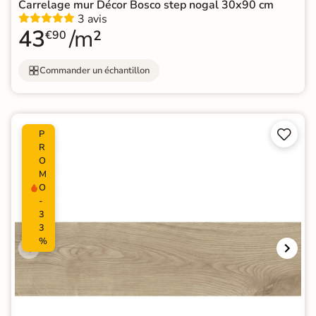
Carrelage mur Décor Bosco step nogal 30x90 cm
3 avis
43
/m²
€90
Commander un échantillon


P
R
O
M
O
-
3
3
%