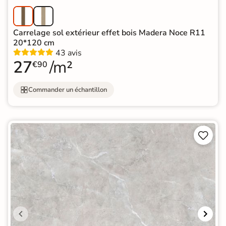
Carrelage sol extérieur effet bois Madera Noce R11
20*120 cm
43 avis
27
/m²
€90
Commander un échantillon

