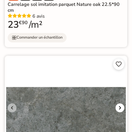
Carrelage sol imitation parquet Nature oak 22.5*90
cm
6 avis
23
/m²
€90
Commander un échantillon

