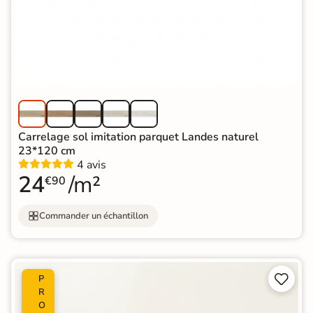
Carrelage sol imitation parquet Landes naturel
23*120 cm
4 avis
24
/m²
€90
Commander un échantillon


P
R
O