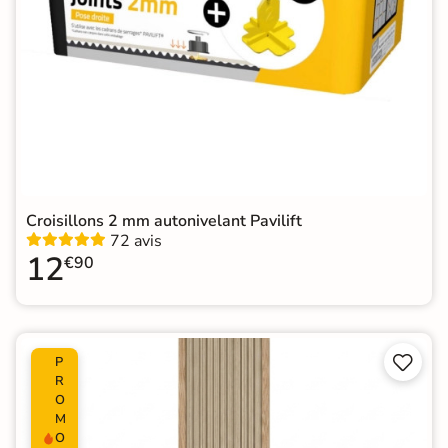
Croisillons 2 mm autonivelant Pavilift
72 avis
12
€90


P
R
O
M
O