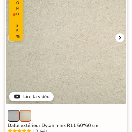
O
M
O
-
2
5
%
Lire la vidéo
Dalle extérieur Dylan mink R11 60*60 cm
10 avis