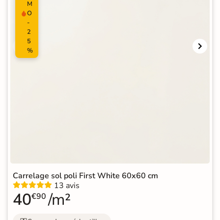
M
O
-
2
5
%
Carrelage sol poli First White 60x60 cm
13 avis
40
/m²
€90