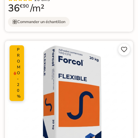
36
/m²
€90
Commander un échantillon


P
R
O
M
O
-
2
0
%