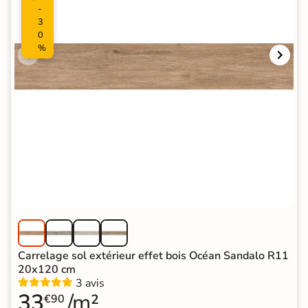
-
3
0
%
Carrelage sol extérieur effet bois Océan Sandalo R11
20x120 cm
3 avis
33
/m²
€90