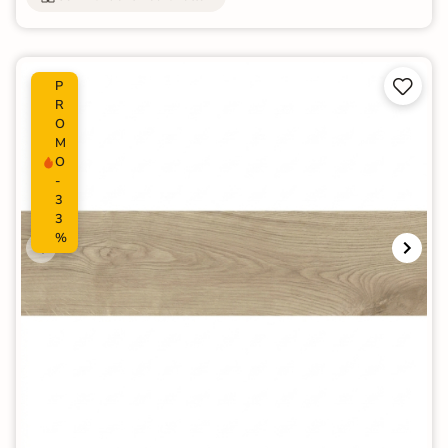


P
R
O
M
O
-
3
3
%