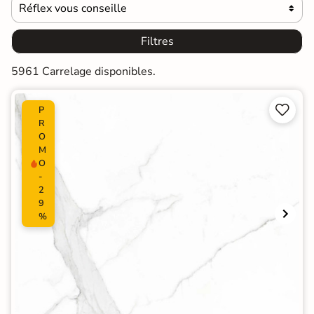
Réflex vous conseille

Filtres
5961 Carrelage disponibles.


P
R
O
M
O
-
2
9
%