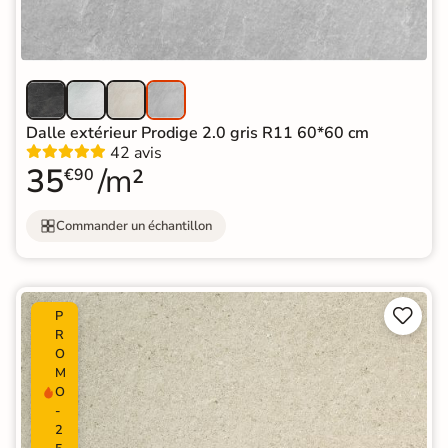
Dalle extérieur Prodige 2.0 gris R11 60*60 cm
42 avis
35
/m²
€90
Commander un échantillon


P
R
O
M
O
-
2