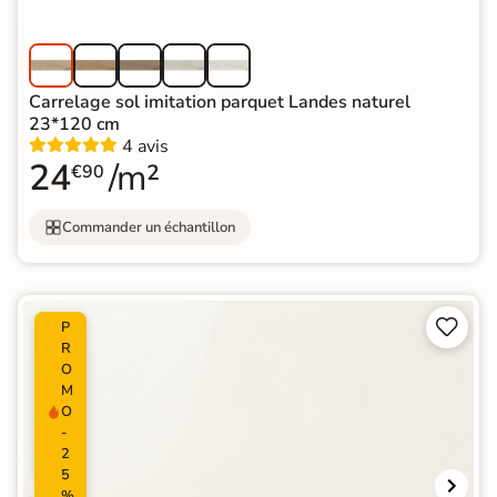
Carrelage sol imitation parquet Landes naturel
23*120 cm
4 avis
24
/m²
€90
Commander un échantillon


P
R
O
M
O
-
2
5
%