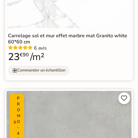
Carrelage sol et mur effet marbre mat Granito white
60*60 cm
6 avis
23
/m²
€90
Commander un échantillon


P
R
O
M
O
-
4