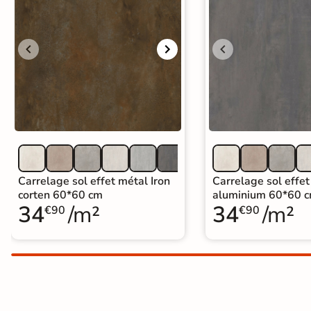
Carrelage extra fin
Voir tous les
formats
PAR FINITION
Carrelage poli /
semi-poli
Carrelage brillant
Carrelage sol effet métal Iron
Carrelage sol effet
corten 60*60 cm
aluminium 60*60 
34
/m²
34
/m²
Échantillons gratuits
€90
€90
BON PLAN