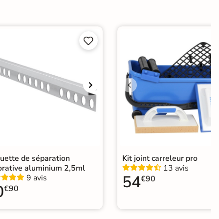
ui


Choix
ape
Ancien carrelage
e
elage imitation metal
|
Carrelage grand format et XXL
|
relage 60x120
|
Carrelage Beige
|
Carrelage sol cuisine
|
elage salon moderne
|
Carrelage Chambre
|
relage WC
uette de séparation
Kit joint carreleur pro
orative aluminium 2,5ml
13 avis
54
9 avis
€90
0
€90