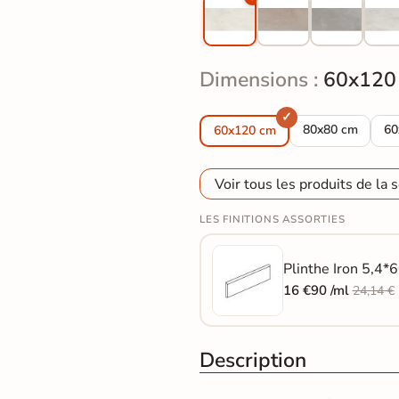
Dimensions :
60x120
Carrelage sol ef
Ca
80x80 cm
60
60x120 cm
Voir tous les produits de la s
LES FINITIONS ASSORTIES
Plinthe Iron 5,4*6
16 €90 /ml
24,14 €
Description