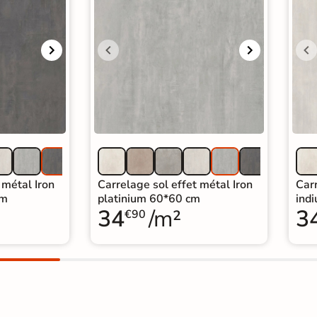
 métal Iron
Carrelage sol effet métal Iron
Carr
cm
platinium 60*60 cm
ind
34
/m²
3
€90