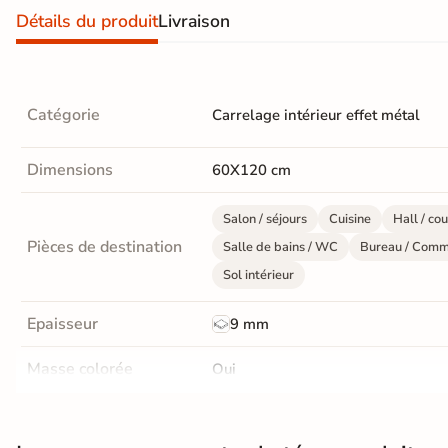
Détails du produit
Livraison
Livraison
OFFERTE
En France
Catégorie
métropolitaine
Carrelage intérieur effet métal
à partir de
890€
d'achat
Dimensions
60X120 cm
Salon / séjours
Cuisine
Hall / cou
Pièces de destination
Salle de bains / WC
Bureau / Comm
En savoir
Sol intérieur
plus
Epaisseur
9 mm
Masse colorée
Oui
Finition
Mate