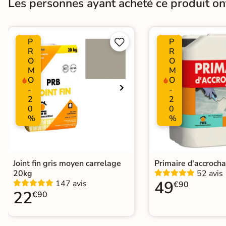
Les personnes ayant acheté ce produit o
Résistant au Gel
Oui
Pièce humides
Oui
P
P


Conditionnement
R
R
Boite
O
O
M
M
Pose
Coller
O
O
-
-
2
2
Normes
Certification CE
0
0
%
%
UPEC
U4 P4 E3 C2
Joint fin gris moyen carrelage
Primaire d'accroch
20kg
52 avis
49
147 avis
€90
22
€90