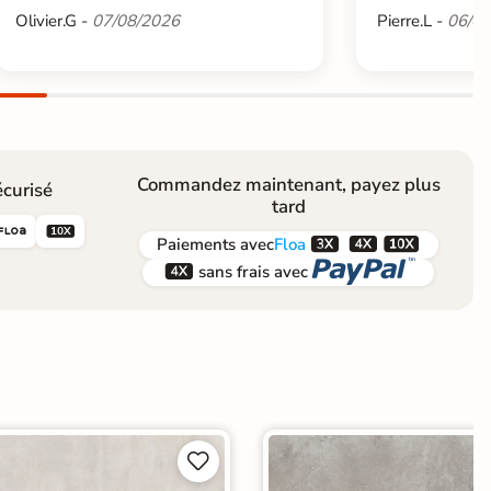
Olivier.G -
07/08/2026
Pierre.L -
06/08
Commandez maintenant, payez plus
curisé
tard





Paiements
avec
Floa


sans frais avec

