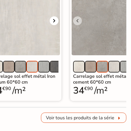
elage sol effet métal Iron
Carrelage sol effet métal I
ium 60*60 cm
cement 60*60 cm
4
/m²
34
/m²
€90
€90
Voir tous les produits de la série