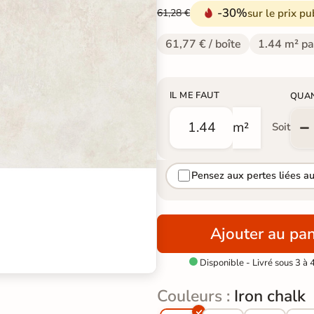
-30%
sur le prix pu
61,28 €
61,77 € / boîte
1.44 m² pa
IL ME FAUT
QUA
m²
Soit
Pensez aux pertes liées a
Ajouter au pan
Disponible - Livré sous 3 à 

Couleurs :
Iron chalk