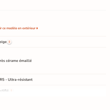
ir ce modèle en extérieur
eige
rès cérame émaillé
R5 - Ultra-résistant
ctifié
e