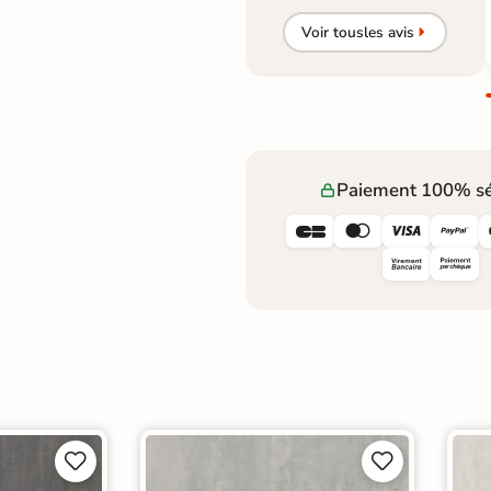
Voir tous
les avis
Paiement 100% sé







