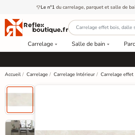
Le n°1
du carrelage, parquet et salle de ba
Carrelage
Mobilier
Parquet
Carrelage
Salle de bain
Par
Intérieur
et
Stratifié
squ'à
50%
Vasque
Carrelage
Parquet
PAR
Extérieur
Contrecollé
TYPE
Douche
relages
Accueil
Carrelage
Carrelage Intérieur
Carrelage effet
Dalle
Lames
aïences
Terrasse
Baignoires
PAR
PVC
Sur Plot
et Balnéos
squ'à
COULEUR
40%
Carrelage
Dalles
WC
Salle de
Stratifié
PVC
Bain
Bois
Carrelage
quets
Lames
Colle &
Salle de
ols
clair
Finition
Bain
tifiés