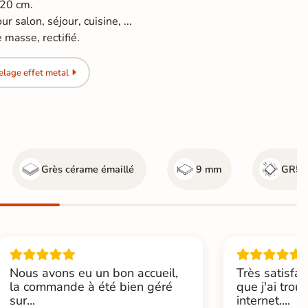
120 cm.
r salon, séjour, cuisine, ...
masse, rectifié.
lage effet metal
Grès cérame émaillé
9 mm
GR5 -
Nous avons eu un bon accueil,
Très satisfai
la commande à été bien géré
que j'ai trou
sur...
internet....