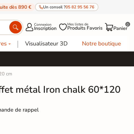
tuite dès 890 €
Un conseil ?
05 82 95 56 76
Mes listes de
Connexion
0




Produits Favoris
Inscription
Panier
res
Visualisateur 3D
Notre boutique
120 cm
ffet métal Iron chalk 60*120
ande de rappel