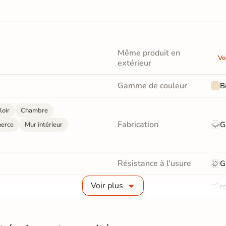
Même produit en
Vo
extérieur
Gamme de couleur
B
loir
Chambre
Fabrication
G
erce
Mur intérieur
Résistance à l'usure
G
Voir plus
Bords
re
Surface
Liss