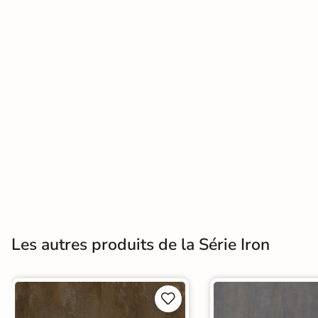
Terre
cuite &
tomette
Parement
mural
intérieur
PAR FORME &
DIMENSION
Carrelage
Les autres produits de la Série Iron
hexagonal
Carrelage très
grand format

