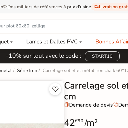
in
Des milliers de références à
prix d'usine
Livraison gra
quet
Lames et Dalles PVC
Bonnes Affai
-10% sur tout avec le code :
START10
 metal
Série Iron
Carrelage sol effet métal Iron chalk 60*
Carrelage sol e


cm
Demande de devis
Dem


42
/m²
€90