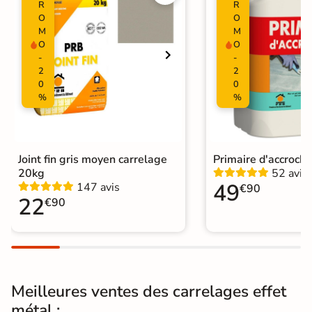
Résistant au Gel
Oui
R
R
O
O
M
M
Variation de la
V2
O
O
couleur
-
-
2
2
Pièce humides
Oui
0
0
%
%
Plancher
Oui
Chauffant
Conditionnement
Boite
Joint fin gris moyen carrelage
Primaire d'accroch
20kg
52 avis
49
147 avis
€90
Choix
1er Choix
22
€90
Pose
Coller
Support
Chape
Ancien carrelage
Meilleures ventes des carrelages effet
Normes
Certification CE
métal :