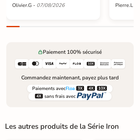
Olivier.G -
07/08/2026
Pierre.L -
Paiement 100% sécurisé






Commandez maintenant, payez plus tard



Paiements
avec
Floa


sans frais avec
Les autres produits de la Série Iron