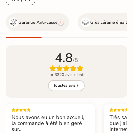
Garantie Anti-casse
Grès cérame émaillé
4.8
/5

sur 3320 avis clients
Tous
les avis
Nous avons eu un bon accueil,
Très sati
la commande à été bien géré
que j'ai 
sur...
internet....