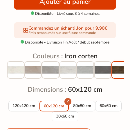
Ajouter au panier
Disponible - Livré sous 3 à 4 semaines

Commandez un échantillon pour 9,90€
Frais remboursés sur une future commande
Disponible - Livraison Fin Août / début septembre

Couleurs :
Iron corten
Dimensions :
60x120 cm
Carrelage sol effet métal Iron corten 120*120 cm
Carrelage sol effet métal Iron
Carrelage sol ef
120x120 cm
80x80 cm
60x60 cm
60x120 cm
Carrelage sol effet métal Iron corten 3
30x60 cm