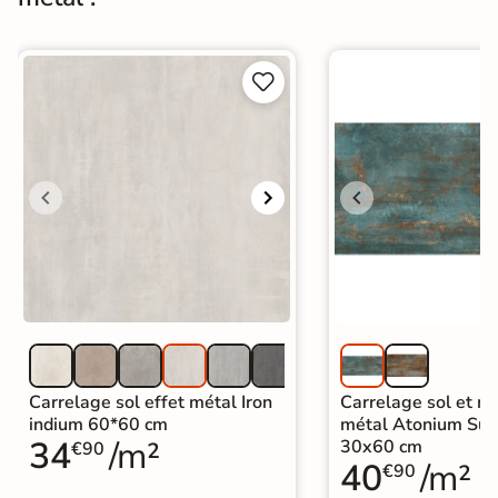
Origine
Italie
UPEC
U4 P4 E3 C2


Carrelage imitation metal
|
Carrelage grand format et XXL
|
Carrelage 60x120
|
Catégories
Carrelage marron
|
Carrelage sol cuisine
|
Carrelage salon moderne
|
Carrelage Chambre
|
Carrelage WC
Carrelage sol effet métal Iron
Carrelage sol et mu
indium 60*60 cm
métal Atonium Su
34
/m²
30x60 cm
€90
40
/m²
€90