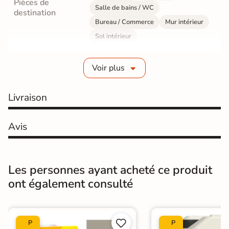
Pièces de
Salle de bains / WC
destination
Bureau / Commerce
Mur intérieur
Sol intérieur
Fabrication
Grès cérame émaillé
Voir plus
Epaisseur
9 mm
Livraison
Résistance à
GR5 - Ultra-résistant
l'usure
Avis
Masse colorée
Oui
Bords
rectifié
Les personnes ayant acheté ce produit
ont également consulté
Finition
Mate
Surface
Lisse


P
P