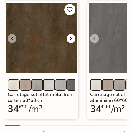


Carrelage sol effet métal Iron
Carrelage sol effet
corten 60*60 cm
aluminium 60*60 
34
/m²
34
/m²
€90
€90