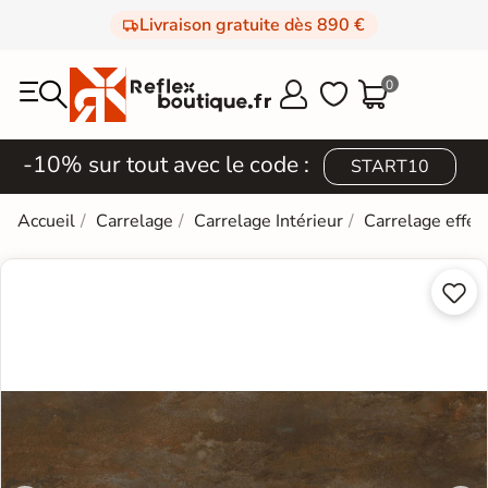
Livraison gratuite dès 890 €
0



-10% sur tout avec le code :
START10
Accueil
Carrelage
Carrelage Intérieur
Carrelage effet

