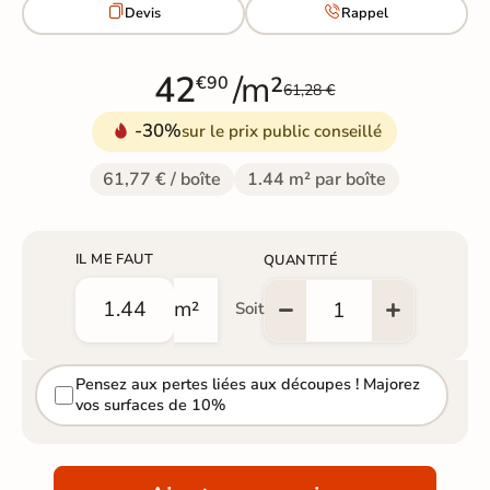


Devis
Rappel
42
/m²
€90
61,28 €
-30%
sur le prix public conseillé
61,77 € / boîte
1.44 m² par boîte
IL ME FAUT
QUANTITÉ
m²
Soit
Pensez aux pertes liées aux découpes ! Majorez
vos surfaces de 10%