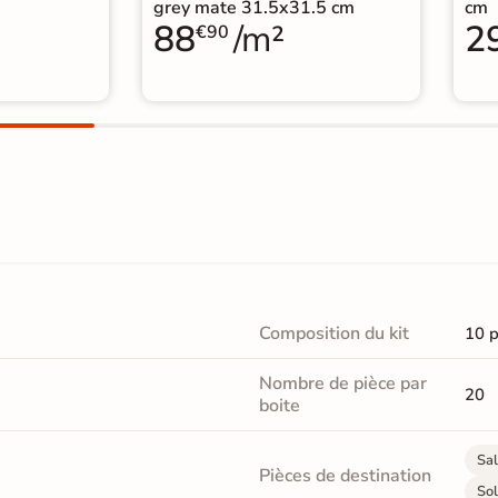
grey mate 31.5x31.5 cm
cm
88
/m²
2
€90
Composition du kit
10 p
Nombre de pièce par
20
boite
Sal
Pièces de destination
Sol