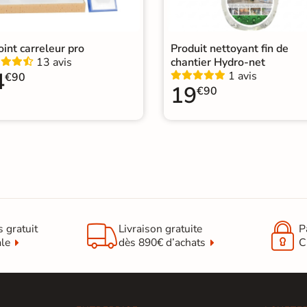
Type de pose
Pose
 bain
|
Carrelage WC
|
joint carreleur pro
Produit nettoyant fin de
13 avis
chantier Hydro-net
4
1 avis
€90
19
€90


s gratuit
Livraison gratuite
P
ale
dès 890€ d’achats
C