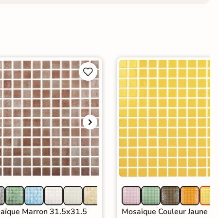


aïque Marron 31.5x31.5
Mosaïque Couleur Jaune 31