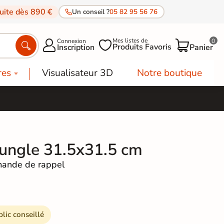
tuite dès 890 €
Un conseil ?
05 82 95 56 76
Mes listes de
Connexion
0




Produits Favoris
Inscription
Panier
res
Visualisateur 3D
Notre boutique
ungle 31.5x31.5 cm
ande de rappel
blic conseillé