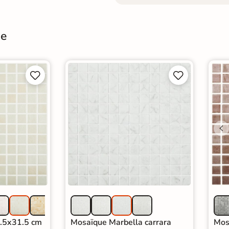
ne




.5x31.5 cm
Mosaïque Marbella carrara
Mos