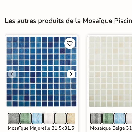
Terre
cuite &
Les autres produits de la Mosaïque Pisci
tomette
Parement


mural
intérieur
PAR FORME &
DIMENSION
Carrelage
hexagonal
Carrelage très
grand format
Mosaïque Majorelle 31.5x31.5
Mosaïque Beige 31