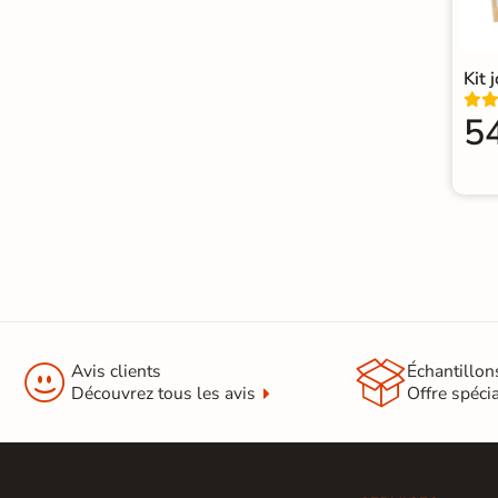
Origine
Espagne
Carrelage Vert
|
Mosaïque salle de
Kit 
Catégories
Carrelage douche italienne
5


Avis clients
Échantillon
Découvrez tous les avis
Offre spéci