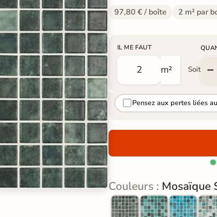
97,80 € / boîte
2 m² par b
IL ME FAUT
QUA
m²
Soit
Pensez aux pertes liées a

Couleurs :
Mosaïque 