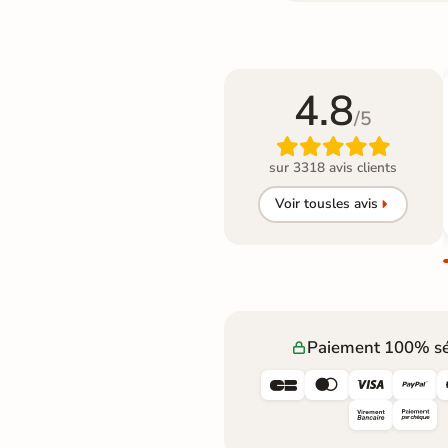
4.8
/5

sur 3318 avis clients
Voir tous
les avis
Paiement 100% sé



