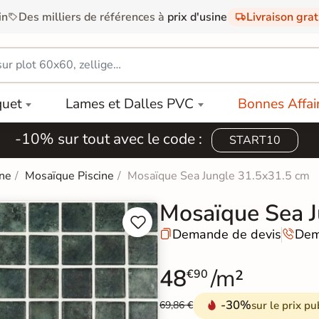
in
Des milliers de références à
prix d'usine
Livraison gra
quet
Lames et Dalles PVC
Bonnes Affai
-10% sur tout avec le code :
START10
ine
Mosaïque Piscine
Mosaïque Sea Jungle 31.5x31.5 cm
Mosaïque Sea J


Demande de devis
Dem


48
/m²
€90
-30%
sur le prix pu
69,86 €