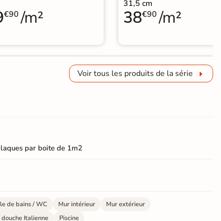
31,5 cm
9
/m²
38
/m²
€90
€90
Voir tous les produits de la série
laques par boite de 1m2
le de bains / WC
Mur intérieur
Mur extérieur
 douche Italienne
Piscine