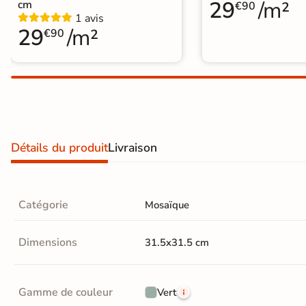
29
/m²
cm
€90
Carrelage extra fin
1 avis
29
/m²
€90
Voir tous les
formats
PAR FINITION
Carrelage poli /
semi-poli
Détails du produit
Livraison
Carrelage brillant
Catégorie
Mosaïque
Échantillons gratuits
Dimensions
31.5x31.5 cm
BESOIN D'AIDE ?
Besoin d'
aide
et de
conseil ?
Gamme de couleur
Vert