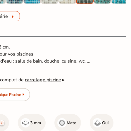
érie
5 cm.
our vos piscines
'eau : salle de bain, douche, cuisine, wc, ...
e complet de
carrelage piscine
▸
ïque Piscine
3 mm
Mate
Oui