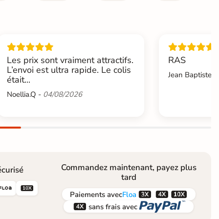
Les prix sont vraiment attractifs.
RAS
L’envoi est ultra rapide. Le colis
Jean Baptiste.L
était...
Noellia.Q -
04/08/2026
Commandez maintenant, payez plus
curisé
tard





Paiements
avec
Floa


sans frais avec