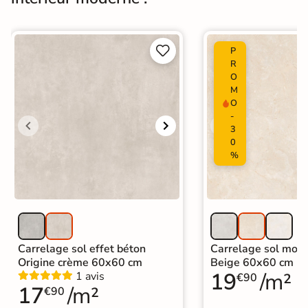
Normes
Certification CE


P
Origine
Espagne
R
O
Carrelage design
|
M
Carrelage grand format et XXL
|
O
Carrelage 90x90 cm
|
-
Carrelage marron
|
3
Catégories
Carrelage intérieur / extérieur
0
identique
%
|
Carrelage sol cuisine
|
Carrelage salon moderne
|
Carrelage Chambre
|
Carrelage WC
Carrelage sol effet béton
Carrelage sol mode
Origine crème 60x60 cm
Beige 60x60 cm
19
/m²
1 avis
€90
17
/m²
€90