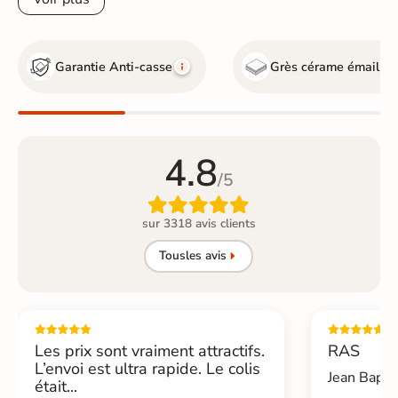
Garantie Anti-casse
Grès cérame émaillé
4.8
/5

sur 3318 avis clients
Tous
les avis
Les prix sont vraiment attractifs.
RAS
L’envoi est ultra rapide. Le colis
Jean Bapti
était...