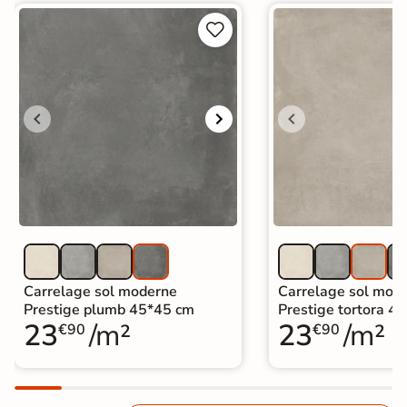


Carrelage sol moderne
Carrelage sol mod
Prestige plumb 45*45 cm
Prestige tortora 4
23
/m²
23
/m²
€90
€90