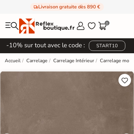
Livraison gratuite dès 890 €
0



-10% sur tout avec le code :
START10
Accueil
Carrelage
Carrelage Intérieur
Carrelage mod

