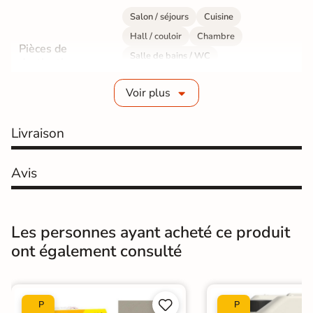
Salon / séjours
Cuisine
Hall / couloir
Chambre
Pièces de
Salle de bains / WC
destination
Bureau / Commerce
Mur intérieur
Voir plus
Sol intérieur
Fabrication
Grès cérame émaillé
Livraison
Epaisseur
11 mm
Avis
Résistance à
Gr4 - Très résistant
l'usure
Les personnes ayant acheté ce produit
Masse colorée
Non
ont également consulté
Bords
rectifié
Finition
Mate


P
P