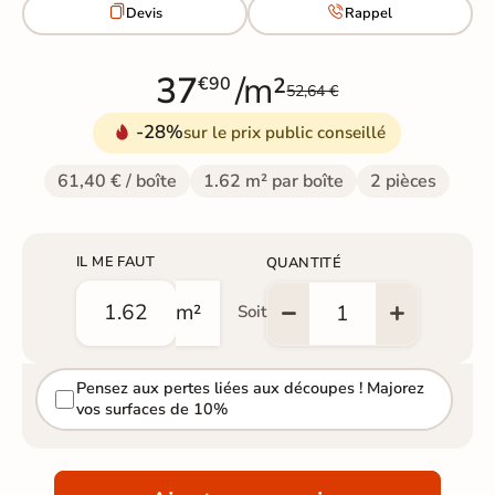


Devis
Rappel
37
/m²
€90
52,64 €
-28%
sur le prix public conseillé
61,40 € / boîte
1.62 m² par boîte
2 pièces
IL ME FAUT
QUANTITÉ
m²
Soit
Pensez aux pertes liées aux découpes ! Majorez
vos surfaces de 10%