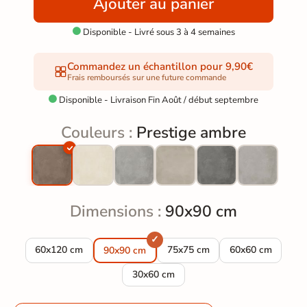
Ajouter au panier
Disponible - Livré sous 3 à 4 semaines

Commandez un échantillon pour 9,90€
Frais remboursés sur une future commande
Disponible - Livraison Fin Août / début septembre

Couleurs :
Prestige ambre
Dimensions :
90x90 cm
Carrelage sol moderne Prestige ambre 60*120 cm
Carrelage sol moderne Prestig
Carrelage sol mo
60x120 cm
75x75 cm
60x60 cm
90x90 cm
Carrelage sol moderne Prestige ambre
30x60 cm