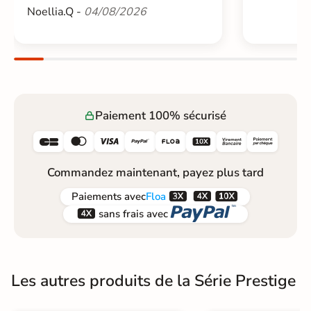
Noellia.Q -
04/08/2026
Paiement 100% sécurisé






Commandez maintenant, payez plus tard



Paiements
avec
Floa


sans frais avec
Les autres produits de la Série Prestige