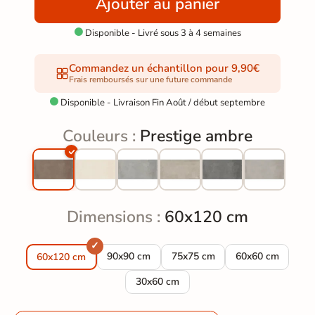
Ajouter au panier
Disponible - Livré sous 3 à 4 semaines

Commandez un échantillon pour 9,90€
Frais remboursés sur une future commande
Disponible - Livraison Fin Août / début septembre

Couleurs :
Prestige ambre
Dimensions :
60x120 cm
Carrelage sol moderne Prestige ambre 90*90
Carrelage sol moderne Prestig
Carrelage sol mo
90x90 cm
75x75 cm
60x60 cm
60x120 cm
Carrelage sol moderne Prestige ambre
30x60 cm