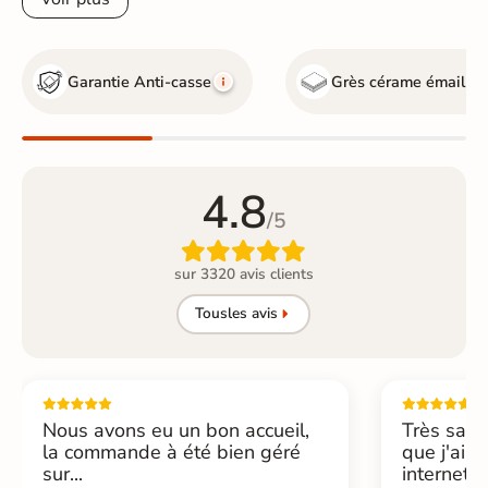
Garantie Anti-casse
Grès cérame émaillé
4.8
/5

sur 3320 avis clients
Tous
les avis
Nous avons eu un bon accueil,
Très sati
la commande à été bien géré
que j'ai 
sur...
internet....