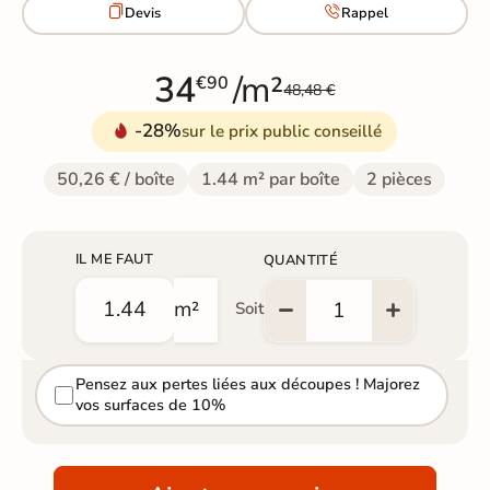


Devis
Rappel
34
/m²
€90
48,48 €
-28%
sur le prix public conseillé
50,26 € / boîte
1.44 m² par boîte
2 pièces
IL ME FAUT
QUANTITÉ
m²
Soit
Pensez aux pertes liées aux découpes ! Majorez
vos surfaces de 10%