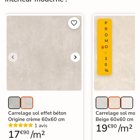
Normes
Certification CE


P
Origine
Espagne
R
O
Carrelage design
|
M
Carrelage 60x120
|
O
Carrelage marron
|
-
Carrelage intérieur / extérieur
3
Catégories
identique
0
|
Carrelage sol cuisine
|
%
Carrelage salon moderne
|
Carrelage Chambre
|
Carrelage WC
Carrelage sol effet béton
Carrelage sol mode
Origine crème 60x60 cm
Beige 60x60 cm
19
/m²
1 avis
€90
17
/m²
€90