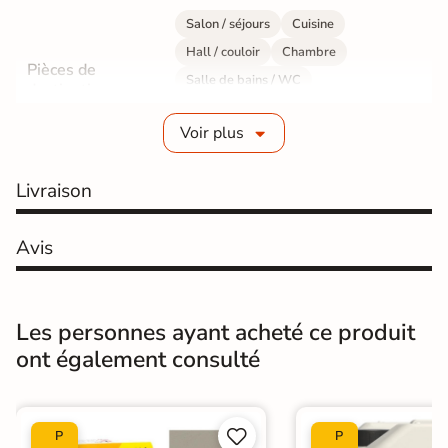
Salon / séjours
Cuisine
Hall / couloir
Chambre
Pièces de
Salle de bains / WC
destination
Bureau / Commerce
Mur intérieur
Voir plus
Sol intérieur
Fabrication
Grès cérame émaillé
Livraison
Epaisseur
10 mm
Avis
Résistance à
Gr4 - Très résistant
l'usure
Les personnes ayant acheté ce produit
Masse colorée
Non
ont également consulté
Bords
rectifié
Finition
Mate


P
P