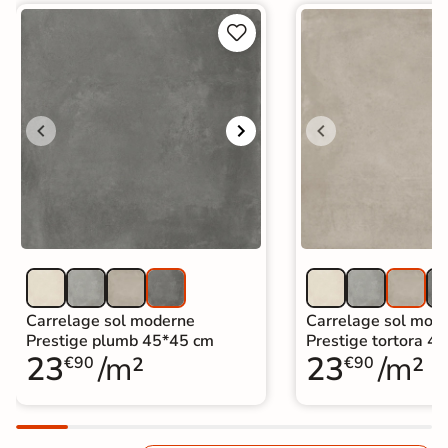


Carrelage sol moderne
Carrelage sol mod
Prestige plumb 45*45 cm
Prestige tortora 4
23
/m²
23
/m²
€90
€90