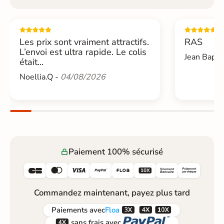
Les prix sont vraiment attractifs.
RAS
L’envoi est ultra rapide. Le colis
Jean Bapti
était...
Noellia.Q -
04/08/2026
Paiement 100% sécurisé






Commandez maintenant, payez plus tard



Paiements
avec
Floa


sans frais avec