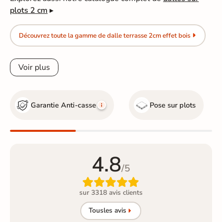
plots 2 cm
▸
Découvrez toute la gamme de dalle terrasse 2cm effet bois
Voir plus
Garantie Anti-casse
Pose sur plots
4.8
/5

sur 3318 avis clients
Tous
les avis