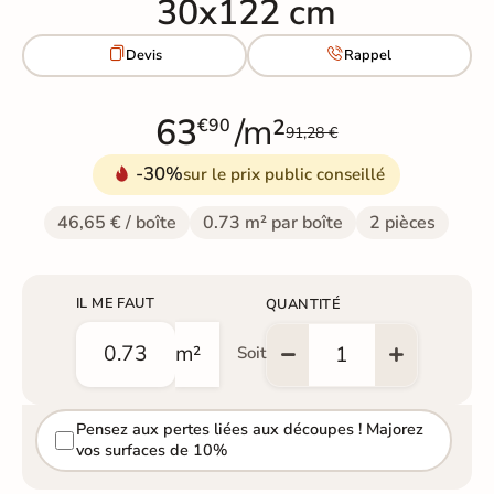
30x122 cm


Devis
Rappel
63
/m²
€90
91,28 €
-30%
sur le prix public conseillé
46,65 € / boîte
0.73 m² par boîte
2 pièces
IL ME FAUT
QUANTITÉ
m²
Soit
Pensez aux pertes liées aux découpes ! Majorez
vos surfaces de 10%