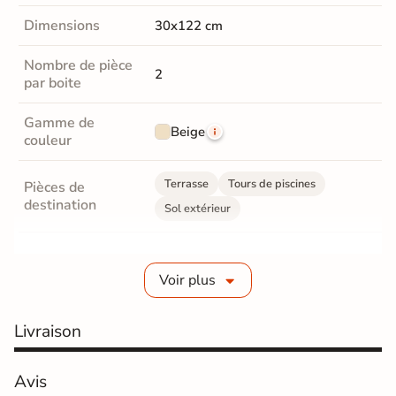
Dimensions
30x122 cm
Nombre de pièce
2
par boite
Gamme de
Beige
couleur
Terrasse
Tours de piscines
Pièces de
destination
Sol extérieur
Fabrication
Grès cérame épaisseur 2 cm
Voir plus
Epaisseur
20 mm
Livraison
Coefficient
R11 - Très antidérapant
antidérapant
Avis
Résistance à