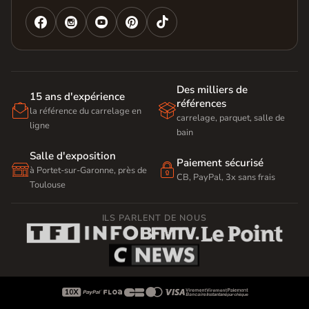




Des milliers de
15 ans d'expérience
références


la référence du carrelage en
carrelage, parquet, salle de
ligne
bain
Salle d'exposition
Paiement sécurisé


à Portet-sur-Garonne, près de
CB, PayPal, 3x sans frais
Toulouse
ILS PARLENT DE NOUS








