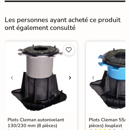
GR5 - Ultra-résistant
l'usure
Masse colorée
Non
Les personnes ayant acheté ce produit
ont également consulté
Bords
rectifié
Finition
Mate


Surface
Antidérapante
Résistant au Gel
Oui
Conditionnement
Boite
Choix
1er Choix
A coller sur chape
A poser sur plot
A poser directement sur sable, gravier
Plots Cleman autonivelant
Plots Cleman 55/
Pose
ou herbe
130/230 mm (8 pièces)
pièces) Jouplast