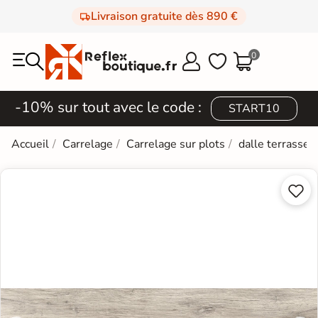
Livraison gratuite dès 890 €
0



-10% sur tout avec le code :
START10
Accueil
Carrelage
Carrelage sur plots
dalle terrasse 

