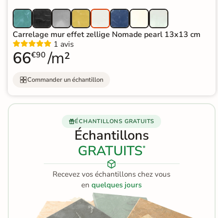
Terre
cuite &
Carrelage mur effet zellige Nomade pearl 13x13 cm
1 avis
tomette
66
/m²
€90
Parement
Commander un échantillon
mural
intérieur
PAR FORME &
ÉCHANTILLONS GRATUITS
Échantillons
DIMENSION
GRATUITS
*
Carrelage
hexagonal
Recevez vos échantillons chez vous
en
quelques jours
Carrelage très
grand format