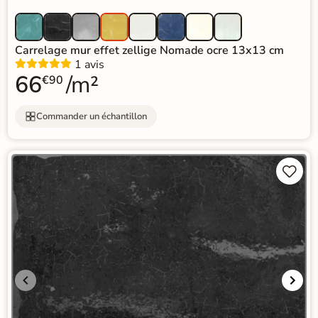
Carrelage mur effet zellige Nomade ocre 13x13 cm
1 avis
66
/m²
€90
Commander un échantillon

