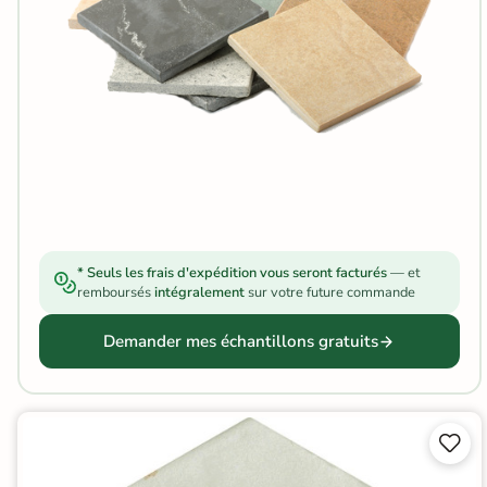
Carrelage extra fin
Voir tous les
formats
PAR FINITION
Carrelage poli /
semi-poli
Carrelage brillant
* Seuls les frais d'expédition vous seront facturés
— et
remboursés
intégralement
sur votre future commande
Échantillons gratuits
Demander mes échantillons gratuits
SIMULATEUR 3D
Visualisez


avant