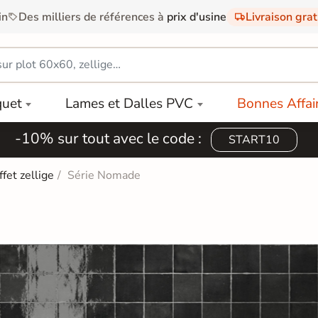
in
Des milliers de références à
prix d'usine
Livraison gra
quet
Lames et Dalles PVC
Bonnes Affai
-10% sur tout avec le code :
START10
ffet zellige
Série Nomade