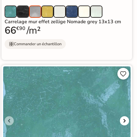
Carrelage mur effet zellige Nomade grey 13x13 cm
66
/m²
€90
Commander un échantillon

