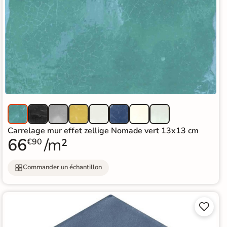
Carrelage mur effet zellige Nomade vert 13x13 cm
66
/m²
€90
Commander un échantillon

