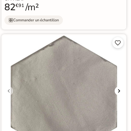
82
/m²
€91
Commander un échantillon

