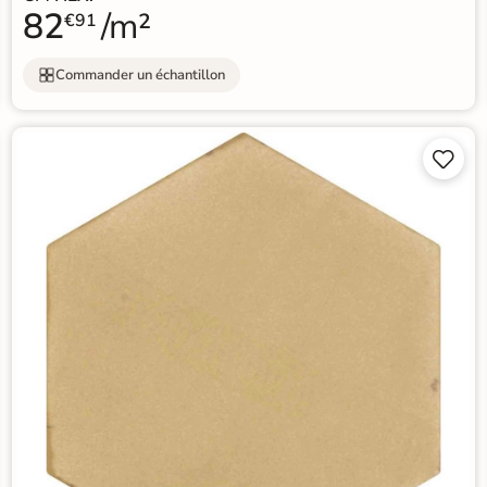
82
/m²
€91
Commander un échantillon

