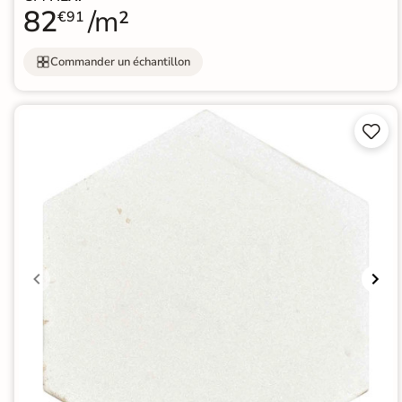
82
/m²
€91
Commander un échantillon

