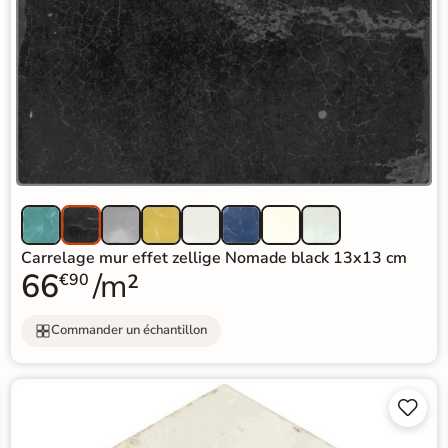
Carrelage mur effet zellige Nomade black 13x13 cm
66
/m²
€90
Commander un échantillon

