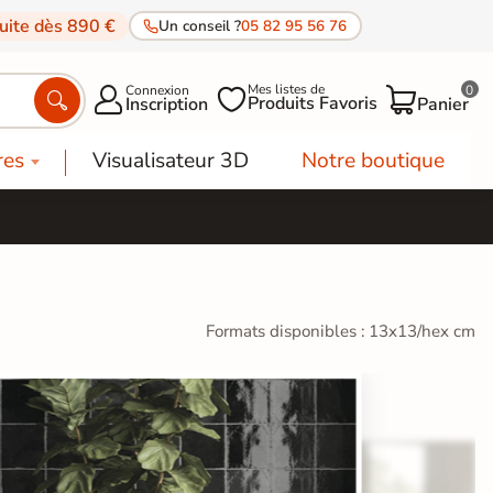
tuite dès 890 €
Un conseil ?
05 82 95 56 76
Mes listes de
Connexion
0




Produits Favoris
Inscription
Panier
res
Visualisateur 3D
Notre boutique
Formats disponibles : 13x13/hex cm