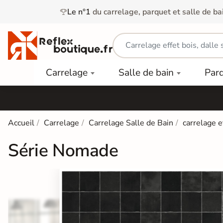
Le n°1
du carrelage, parquet et salle de ba
Carrelage
Mobilier
Parquet
Carrelage
Salle de bain
Par
Intérieur
et
Stratifié
squ'à
50%
Vasque
Carrelage
Parquet
PAR
Extérieur
Contrecollé
TYPE
Douche
relages
Accueil
Carrelage
Carrelage Salle de Bain
carrelage e
Dalle
Lames
aïences
Terrasse
Baignoires
Série Nomade
PAR
PVC
Sur Plot
et Balnéos
squ'à
COULEUR
40%
Carrelage
Dalles
WC
Salle de
Stratifié
PVC
Bain
Bois
Carrelage
quets
Lames
Colle &
Salle de
ols
clair
Finition
Bain
tifiés