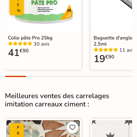
5
%
Plancher
Oui
Chauffant
Conditionnement
Boite
Colle pâte Pro 25kg
Baguette d'angle 
30 avis
2,5ml
Choix
1er Choix
41
11 avis
€90
19
€90
Pose
Coller
Support
Chape
Ancien carrelage
Normes
Certification CE
Meilleures ventes des carrelages
Origine
imitation carreaux ciment :
Espagne
Carrelage carreaux de ciment
|
Carrelage Bleu
|


P
Carrelage 33x33 cm
|
R
Livraison express
|