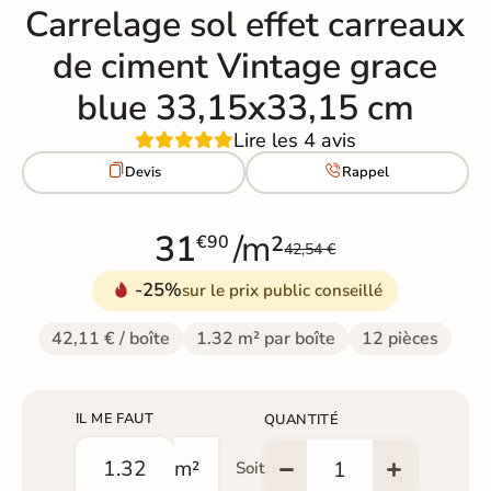
Carrelage sol effet carreaux
de ciment Vintage grace
blue 33,15x33,15 cm
Lire les 4 avis


Devis
Rappel
31
/m²
€90
42,54 €
-25%
sur le prix public conseillé
42,11 € / boîte
1.32 m² par boîte
12 pièces
IL ME FAUT
QUANTITÉ
m²
Soit