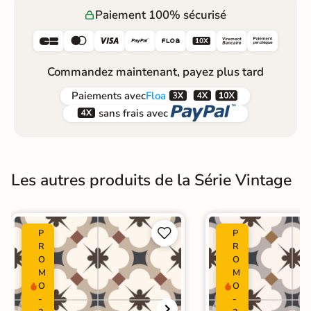
Paiement 100% sécurisé






Commandez maintenant, payez plus tard



Paiements
avec
Floa


sans frais avec
Les autres produits de la Série Vintage


P
P
R
R
O
O
M
M
O
O
-
-