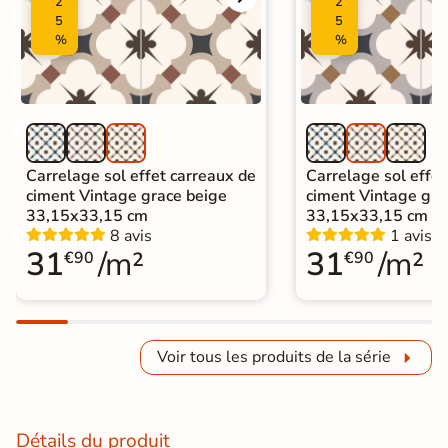
2
2
5
5
%
%
Carrelage sol effet carreaux de
Carrelage sol effet
ciment Vintage grace beige
ciment Vintage gra
33,15x33,15 cm
33,15x33,15 cm
8 avis
1 avis
31
/m²
31
/m²
€90
€90
Voir tous les produits de la série
Détails du produit