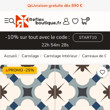
Livraison gratuite dès 890 €
0



-10% sur tout avec le code :
START10
22h 54m 27s
Accueil
Carrelage
Carrelage Intérieur
Carreaux de Ci
PROMO -25%

