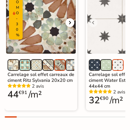
O
Carrelage intérieur livraison express
M
Catégories
|
O
Carrelage salle de bain Livraison
-
express
3
|
Carrelage sol cuisine
|
0
Carrelage salon moderne
|
%
Carrelage Chambre
|
Carrelage WC
Carrelage sol effet carreaux de
Carrelage sol effet
ciment Ritz Sylvania 20x20 cm
ciment Water Estre
2 avis
44x44 cm
44
/m²
2 avis
€91
32
/m²
€90