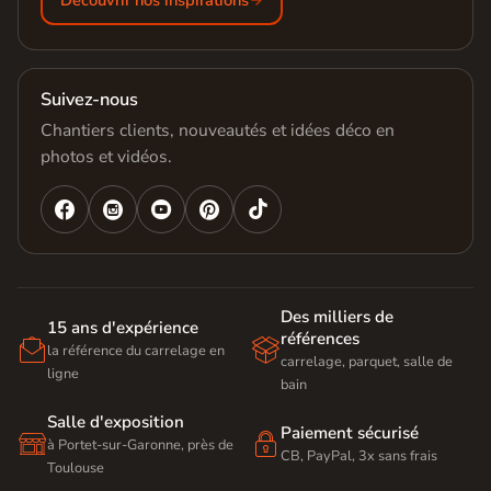
Découvrir nos inspirations
Suivez-nous
Chantiers clients, nouveautés et idées déco en
photos et vidéos.




Des milliers de
15 ans d'expérience
références


la référence du carrelage en
carrelage, parquet, salle de
ligne
bain
Salle d'exposition
Paiement sécurisé


à Portet-sur-Garonne, près de
CB, PayPal, 3x sans frais
Toulouse