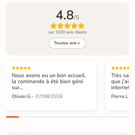
4.8
/5

sur 3320 avis clients
Tous
les avis
Nous avons eu un bon accueil,
Très sati
la commande à été bien géré
que j'ai 
sur...
internet....
Olivier.G -
07/08/2026
Pierre.L -