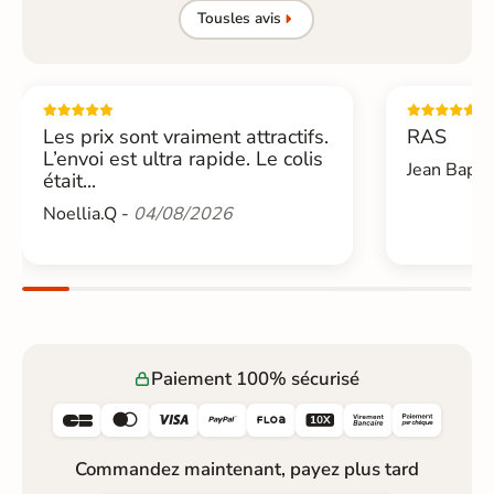
Tous
les avis
Les prix sont vraiment attractifs.
RAS
L’envoi est ultra rapide. Le colis
Jean Bapti
était...
Noellia.Q -
04/08/2026
Paiement 100% sécurisé






Commandez maintenant, payez plus tard