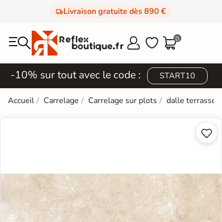
Livraison gratuite dès 890 €
0



-10% sur tout avec le code :
START10
Accueil
Carrelage
Carrelage sur plots
dalle terrasse 2

