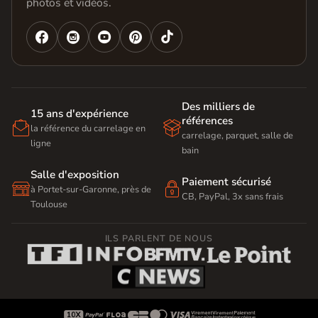
photos et vidéos.




Des milliers de
15 ans d'expérience
références


la référence du carrelage en
carrelage, parquet, salle de
ligne
bain
Salle d'exposition
Paiement sécurisé


à Portet-sur-Garonne, près de
CB, PayPal, 3x sans frais
Toulouse
ILS PARLENT DE NOUS








