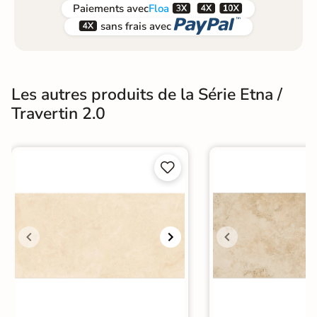



Paiements
avec
Floa


sans frais avec
Les autres produits de la Série Etna /
Travertin 2.0

