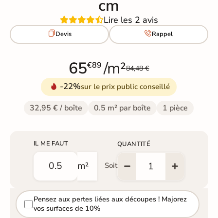
cm
Lire les 2 avis


Devis
Rappel
65
/m²
€89
84,48 €
-22%
sur le prix public conseillé
32,95 € / boîte
0.5 m² par boîte
1 pièce
IL ME FAUT
QUANTITÉ
m²
Soit
Pensez aux pertes liées aux découpes ! Majorez
vos surfaces de 10%