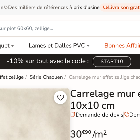
in
Des milliers de références à
prix d'usine
Livraison gra
quet
Lames et Dalles PVC
Bonnes Affai
-10% sur tout avec le code :
START10
ffet zellige
Série Chaouen
Carrelage mur effet zellige c
Carrelage mur 


10x10 cm
Demande de devis
Dem


30
/m²
€90