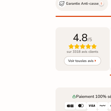
Garantie Anti-casse
4.8
/5

sur 3318 avis clients
Voir tous
les avis
Paiement 100% sé



