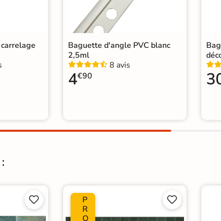
n carrelage
Baguette d'angle PVC blanc
Bag
2,5ml
déc
s
8 avis
4
3
€90
:
P




R
O