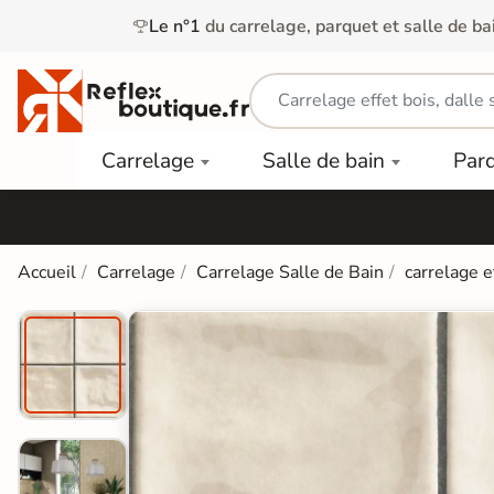
Le n°1
du carrelage, parquet et salle de ba
Carrelage
Mobilier
Parquet
Carrelage
Salle de bain
Par
Intérieur
et
Stratifié
squ'à
50%
Vasque
Carrelage
Parquet
PAR
Extérieur
Contrecollé
TYPE
Douche
relages
Accueil
Carrelage
Carrelage Salle de Bain
carrelage e
Dalle
Lames
aïences
Terrasse
Baignoires
PAR
PVC
Sur Plot
et Balnéos
squ'à
COULEUR
40%
Carrelage
Dalles
WC
Salle de
Stratifié
PVC
Bain
Bois
Carrelage
quets
Lames
Colle &
Salle de
ols
clair
Finition
Bain
tifiés