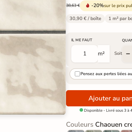
-20%
sur le prix pu
38,63 €
30,90 € / boîte
1 m² par b
IL ME FAUT
QUA
m²
Soit
Pensez aux pertes liées a
Ajouter au pan
Disponible - Livré sous 3 à 

Couleurs
Chaouen cr