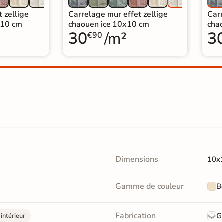
 zellige
Carrelage mur effet zellige
Carr
x10 cm
chaouen ice 10x10 cm
cha
30
/m²
3
€90
Dimensions
10x
Gamme de couleur
B
Fabrication
G
intérieur