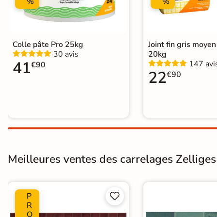
%
%
Colle pâte Pro 25kg
Joint fin gris moye
30 avis
20kg
41
147 avi
€90
22
€90
Meilleures ventes des carrelages Zelliges 
P


R
O