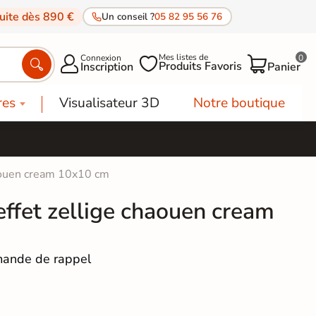
tuite dès 890 €
Un conseil ?
05 82 95 56 76
Mes listes de
Connexion
0




Produits Favoris
Inscription
Panier
res
Visualisateur 3D
Notre boutique
haouen cream 10x10 cm
effet zellige chaouen cream
ande de rappel