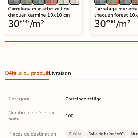
Carrelage extra fin
Carrelage mur effet zellige
Carrelage mur effet
chaouen carmine 10x10 cm
chaouen forest 10
Voir tous les
30
/m²
30
/m²
€90
€90
formats
PAR FINITION
Carrelage poli /
semi-poli
Détails du produit
Livraison
Carrelage brillant
Échantillons gratuits
Catégorie
Carrelage zellige
ÉCHANTILLONS
Nombre de pièce par
GRATUITS
100
Échantillons
boite
GRATUITS
*
Pièces de destination
Cuisine
Salle de bains / WC
Mur 