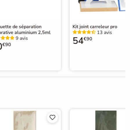
uette de séparation
Kit joint carreleur pro
orative aluminium 2,5ml
13 avis
54
9 avis
€90
0
€90

