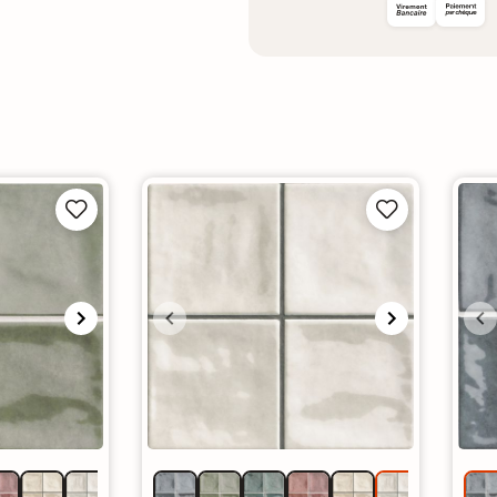



