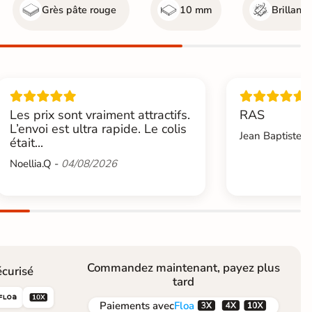
Grès pâte rouge
10 mm
Brillant
Les prix sont vraiment attractifs.
RAS
L’envoi est ultra rapide. Le colis
Jean Baptiste.L
était...
Noellia.Q -
04/08/2026
Commandez maintenant, payez plus
curisé
tard





Paiements
avec
Floa