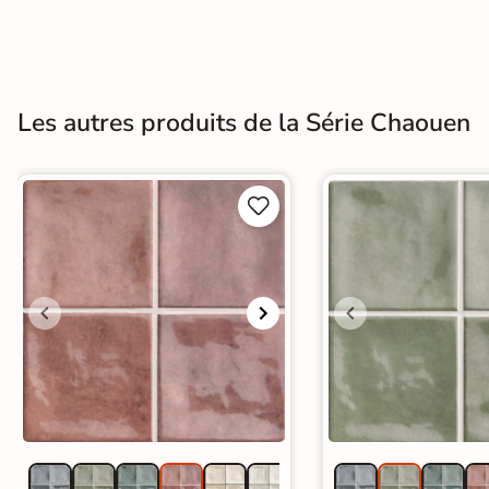
Terre
cuite &
tomette
Les autres produits de la Série Chaouen
Parement
mural


intérieur
PAR FORME &
DIMENSION
Carrelage
hexagonal
Carrelage très
grand format