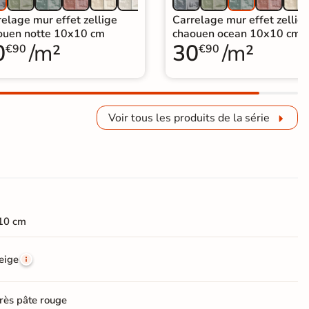
elage mur effet zellige
Carrelage mur effet zellig
ouen notte 10x10 cm
chaouen ocean 10x10 cm
0
/m²
30
/m²
€90
€90
Voir tous les produits de la série
10 cm
eige
rès pâte rouge