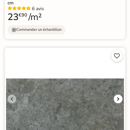
cm
6 avis
23
/m²
€90
Commander un échantillon

