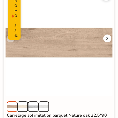
R
O
M
O
-
3
8
%
Carrelage sol imitation parquet Nature oak 22.5*90