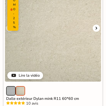
O
M
O
-
2
5
%
Lire la vidéo
Dalle extérieur Dylan mink R11 60*60 cm
10 avis