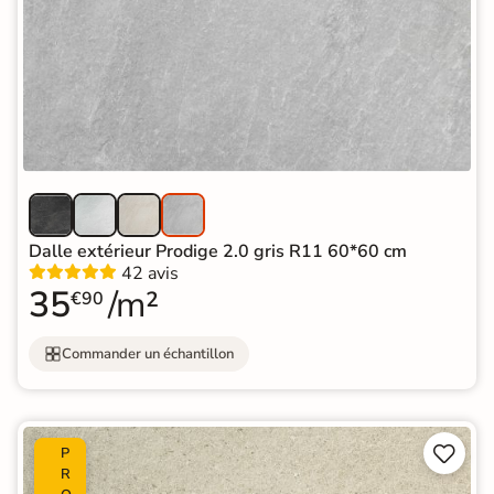
Dalle extérieur Prodige 2.0 gris R11 60*60 cm
42 avis
35
/m²
€90
Commander un échantillon


P
R