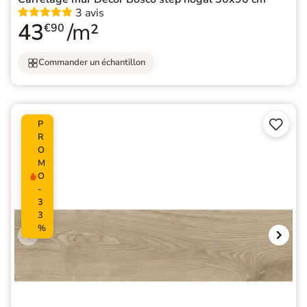
3 avis
43
/m²
€90
Commander un échantillon


P
R
O
M
O
-
3
3
%