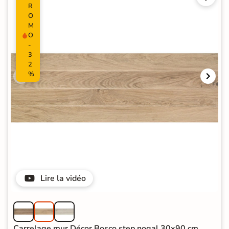
R
O
M
O
-
3
2
%
Lire la vidéo
Carrelage mur Décor Bosco step nogal 30x90 cm