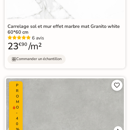
Carrelage sol et mur effet marbre mat Granito white
60*60 cm
6 avis
23
/m²
€90
Commander un échantillon


P
R
O
M
O
-
4
0
%