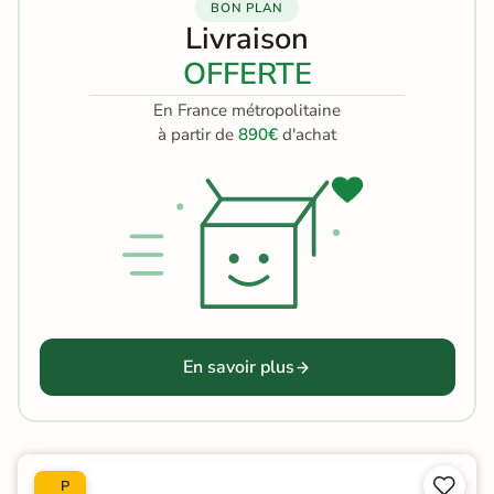
BON PLAN
Livraison
OFFERTE
En France métropolitaine
à partir de
890€
d'achat
En savoir plus


P