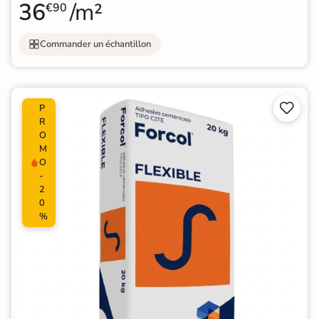
36
/m²
€90
Commander un échantillon


P
R
O
M
O
-
2
0
%