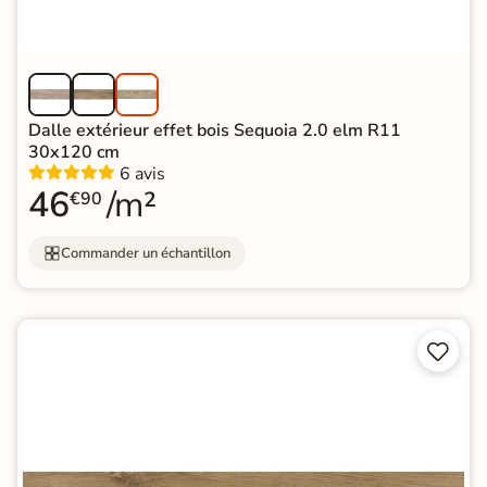
Dalle extérieur effet bois Sequoia 2.0 elm R11
30x120 cm
6 avis
46
/m²
€90
Commander un échantillon

