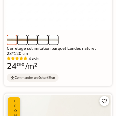
Carrelage sol imitation parquet Landes naturel
23*120 cm
4 avis
24
/m²
€90
Commander un échantillon


P
R
O
M