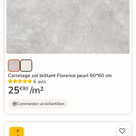
Carrelage sol brillant Florence pearl 60*60 cm
6 avis
25
/m²
€90
Commander un échantillon


P