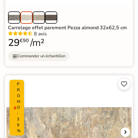
Carrelage effet parement Pezza almond 32x62,5 cm
8 avis
29
/m²
€90
Commander un échantillon


P
R
O
M
O
-
3
9
%