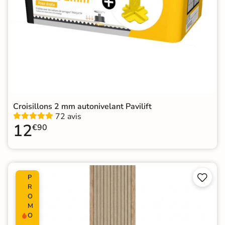
Croisillons 2 mm autonivelant Pavilift
72 avis
12
€90


P
R
O
M
O