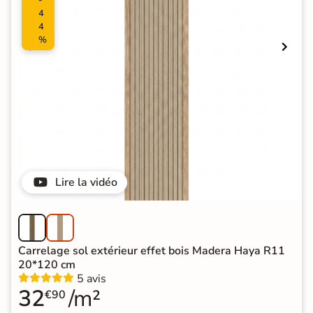
-
4
4
%
Lire la vidéo
Carrelage sol extérieur effet bois Madera Haya R11
20*120 cm
5 avis
32
/m²
€90