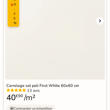
O
-
2
5
%
Carrelage sol poli First White 60x60 cm
13 avis
40
/m²
€90
Commander un échantillon