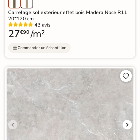
Carrelage sol extérieur effet bois Madera Noce R11
20*120 cm
43 avis
27
/m²
€90
Commander un échantillon

