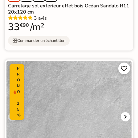
Carrelage sol extérieur effet bois Océan Sandalo R11
20x120 cm
3 avis
33
/m²
€90
Commander un échantillon


P
R
O
M
O
-
2
5
%