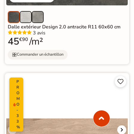
Dalle extérieur Design 2.0 antracite R11 60x60 cm
3 avis
45
/m²
€90
Commander un échantillon


P
R
O
M
O
-
3
3
%