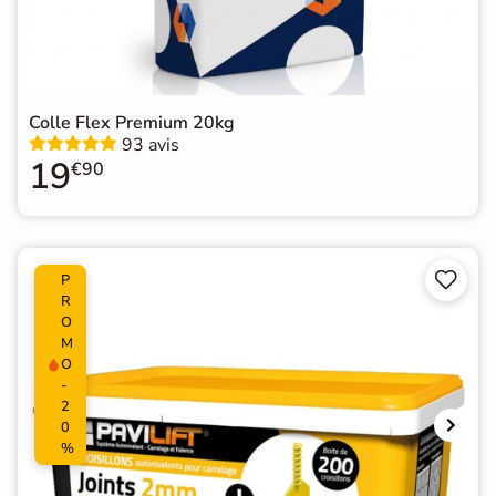
Colle Flex Premium 20kg
93 avis
19
€90


P
R
O
M
O
-
2
0
%