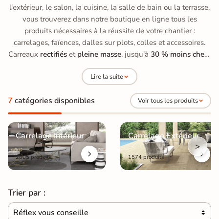
l'extérieur, le salon, la cuisine, la salle de bain ou la terrasse,
vous trouverez dans notre boutique en ligne tous les
produits nécessaires à la réussite de votre chantier :
carrelages, faïences, dalles sur plots, colles et accessoires.
Carreaux
rectifiés
et
pleine masse
, jusqu'à
30 % moins chers
qu'en grande surface de bricolage, avec des prix allant de
15
Lire la suite
à 70 €/m²
.
7
catégories disponibles
Voir tous les produits
Carrelage Intérieur
Carrelage Extérieur
>
2805 produits
1574 produits
Trier par :
Réflex vous conseille
