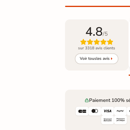
4.8
/5

sur 3318 avis clients
Voir tous
les avis
Paiement 100% sé



