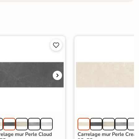


relage mur Perle Cloud
Carrelage mur Perle Crea