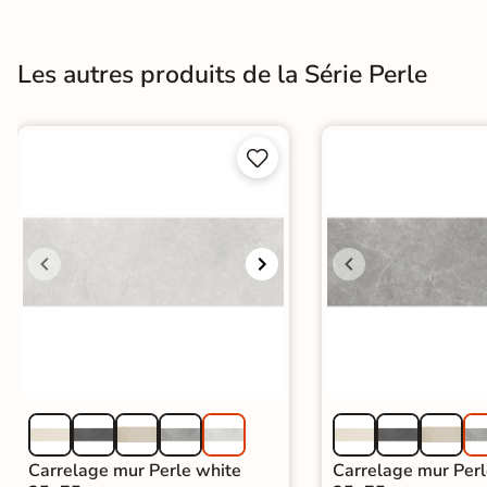
Terre
cuite &
Les autres produits de la Série Perle
tomette
Parement


mural
intérieur
PAR FORME &
DIMENSION
Carrelage
hexagonal
Carrelage très
grand format
Carrelage mur Perle white
Carrelage mur Perl