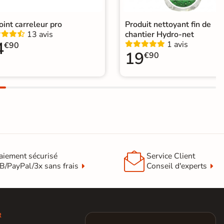
joint carreleur pro
Produit nettoyant fin de
13 avis
chantier Hydro-net
4
1 avis
€90
19
€90

aiement sécurisé
Service Client
B/PayPal/3x sans frais
Conseil d'experts
R