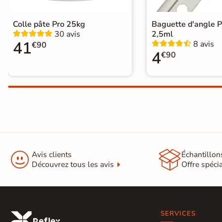
Colle pâte Pro 25kg
Baguette d'angle 
30 avis
2,5ml
41
8 avis
€90
4
€90


Avis clients
Échantillon
Découvrez tous les avis
Offre spéci
SERVICES