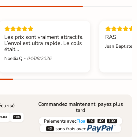
Les prix sont vraiment attractifs.
RAS
L’envoi est ultra rapide. Le colis
Jean Baptiste.L
était...
Noellia.Q -
04/08/2026
Commandez maintenant, payez plus
curisé
tard





Paiements
avec
Floa


sans frais avec