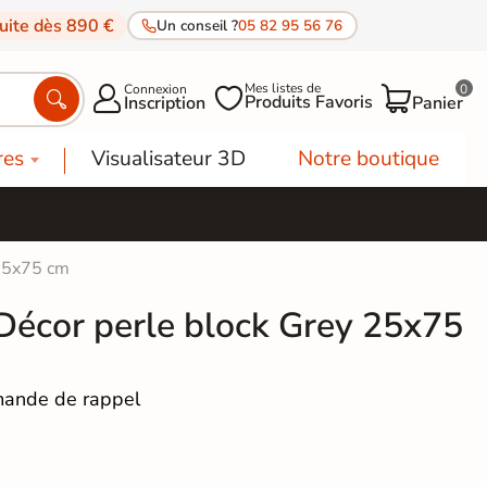
tuite dès 890 €
Un conseil ?
05 82 95 56 76
Mes listes de
Connexion
0




Produits Favoris
Inscription
Panier
res
Visualisateur 3D
Notre boutique
 25x75 cm
Décor perle block Grey 25x75
ande de rappel