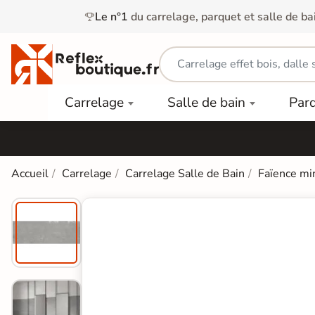
Le n°1
du carrelage, parquet et salle de ba
Carrelage
Mobilier
Parquet
Carrelage
Salle de bain
Par
Intérieur
et
Stratifié
squ'à
50%
Vasque
Carrelage
Parquet
PAR
Extérieur
Contrecollé
TYPE
Douche
relages
Accueil
Carrelage
Carrelage Salle de Bain
Faïence mi
Dalle
Lames
aïences
Terrasse
Baignoires
PAR
PVC
Sur Plot
et Balnéos
squ'à
COULEUR
40%
Carrelage
Dalles
WC
Salle de
Stratifié
PVC
Bain
Bois
Carrelage
quets
Lames
Colle &
Salle de
ols
clair
Finition
Bain
tifiés