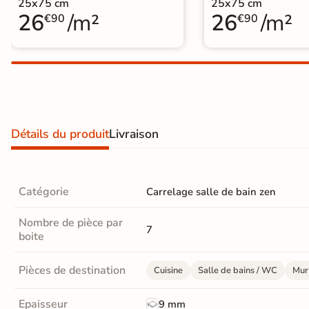
25x75 cm
25x75 cm
Carrelage extra fin
26
/m²
26
/m²
€90
€90
Voir tous les
formats
PAR FINITION
Carrelage poli /
Détails du produit
Livraison
semi-poli
Carrelage brillant
Catégorie
Carrelage salle de bain zen
Échantillons gratuits
Nombre de pièce par
7
boite
SIMULATEUR 3D
Visualisez
Pièces de destination
Cuisine
Salle de bains / WC
Mur 
avant
Epaisseur
9 mm