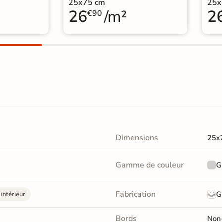
25x75 cm
25x
26
/m²
2
€90
Dimensions
25x
Gamme de couleur
G
Fabrication
G
intérieur
Bords
Non-