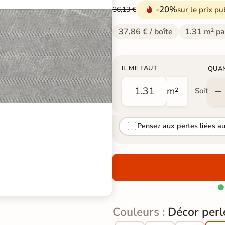
-20%
sur le prix pu
36,13 €
37,86 € / boîte
1.31 m² pa
IL ME FAUT
QUA
m²
Soit
Pensez aux pertes liées a

Couleurs :
Décor perl