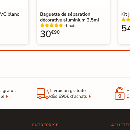
PVC blanc
Baguette de séparation
Kit 
décorative aluminium 2,5ml
5
9 avis
30
€90


s gratuit
Livraison gratuite
P
ale
dès 890€ d’achats
C
ENTREPRISE
ACHETE