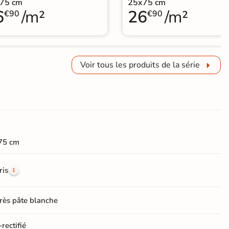
75 cm
25x75 cm
6
/m²
26
/m²
€90
€90
Voir tous les produits de la série
75 cm
ris
rès pâte blanche
rectifié