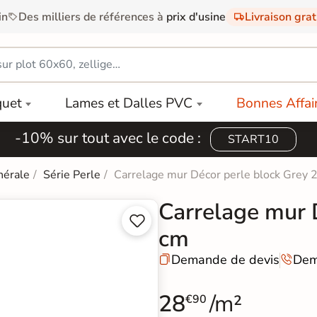
in
Des milliers de références à
prix d'usine
Livraison gra
quet
Lames et Dalles PVC
Bonnes Affai
-10% sur tout avec le code :
START10
nérale
Série Perle
Carrelage mur Décor perle block Grey
Carrelage mur 


cm
Demande de devis
Dem


28
/m²
€90