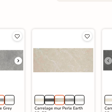




e Grey
Carrelage mur Perle Earth
Car