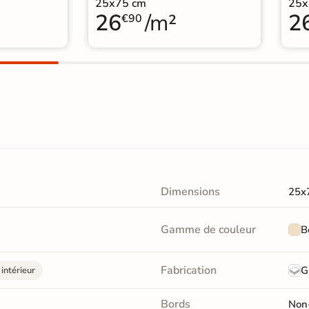
25x75 cm
25x
26
/m²
2
€90
Dimensions
25x
Gamme de couleur
B
Fabrication
G
intérieur
Bords
Non-