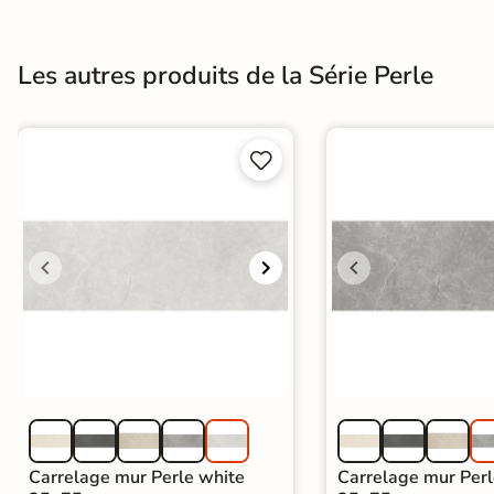
Terre
cuite &
Les autres produits de la Série Perle
tomette
Parement


mural
intérieur
PAR FORME &
DIMENSION
Carrelage
hexagonal
Carrelage très
grand format
Carrelage mur Perle white
Carrelage mur Perl