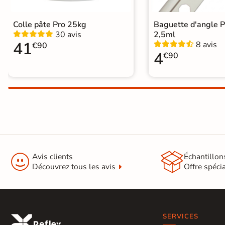
Colle pâte Pro 25kg
Baguette d'angle 
30 avis
2,5ml
41
8 avis
€90
4
€90


Avis clients
Échantillon
Découvrez tous les avis
Offre spéci
SERVICES