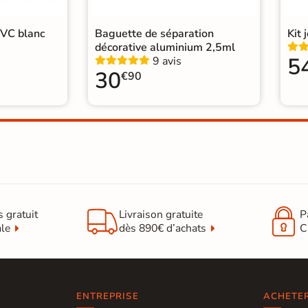
PVC blanc
Baguette de séparation
Kit 
décorative aluminium 2,5ml
5
9 avis
30
€90


s gratuit
Livraison gratuite
P
ale
dès 890€ d’achats
C
ENTREPRISE
ACHETE