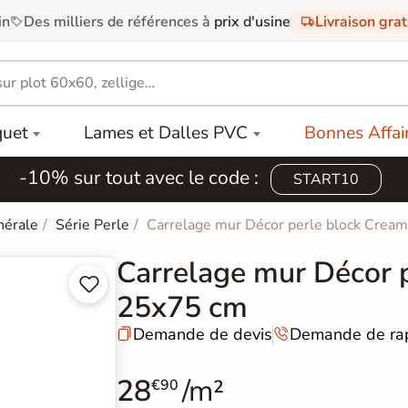
in
Des milliers de références à
prix d'usine
Livraison gra
quet
Lames et Dalles PVC
Bonnes Affai
-10% sur tout avec le code :
START10
nérale
Série Perle
Carrelage mur Décor perle block Crea
Carrelage mur Décor 


25x75 cm
Demande de devis
Demande de ra


28
/m²
€90