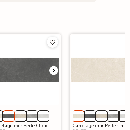


relage mur Perle Cloud
Carrelage mur Perle Crea