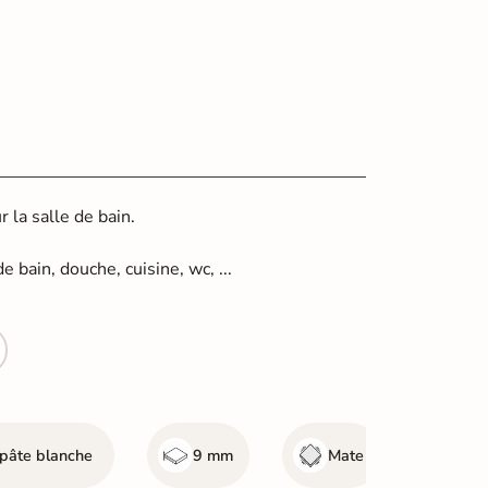
la salle de bain.
e bain, douche, cuisine, wc, ...
pâte blanche
9 mm
Mate
Mur