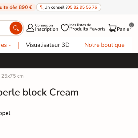
tuite dès 890 €
Un conseil ?
05 82 95 56 76
Mes listes de
Connexion
0




Produits Favoris
Inscription
Panier
res
Visualisateur 3D
Notre boutique
m 25x75 cm
perle block Cream
ppel