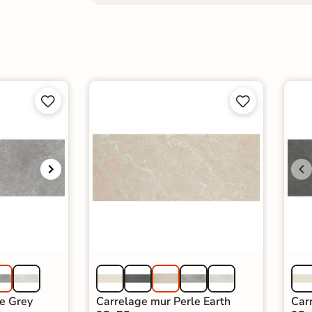




e Grey
Carrelage mur Perle Earth
Car