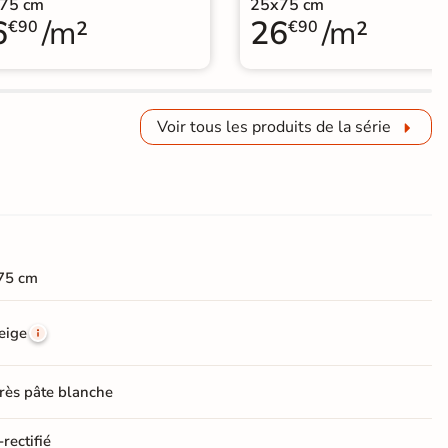
75 cm
25x75 cm
6
/m²
26
/m²
€90
€90
Voir tous les produits de la série
75 cm
eige
rès pâte blanche
rectifié