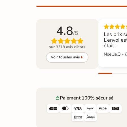
4.8
/5
Les prix s
L’envoi es

était...
sur 3318 avis clients
Noellia.Q -
0
Voir tous
les avis
Paiement 100% sécurisé





