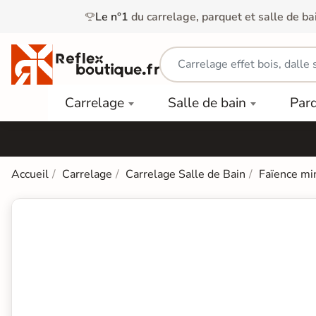
Le n°1
du carrelage, parquet et salle de ba
Carrelage
Mobilier
Parquet
Carrelage
Salle de bain
Par
Intérieur
et
Stratifié
squ'à
50%
Vasque
Carrelage
Parquet
PAR
Extérieur
Contrecollé
TYPE
Douche
relages
Accueil
Carrelage
Carrelage Salle de Bain
Faïence mi
Dalle
Lames
aïences
Terrasse
Baignoires
PAR
PVC
Sur Plot
et Balnéos
squ'à
COULEUR
40%
Carrelage
Dalles
WC
Salle de
Stratifié
PVC
Bain
Bois
Carrelage
quets
Lames
Colle &
Salle de
ols
clair
Finition
Bain
tifiés