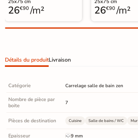
25x75 cm
25x75 cm
Carrelage extra fin
26
/m²
26
/m²
€90
€90
Voir tous les
formats
PAR FINITION
Carrelage poli /
Détails du produit
Livraison
semi-poli
Carrelage brillant
Catégorie
Carrelage salle de bain zen
Échantillons gratuits
Nombre de pièce par
7
boite
ÉCHANTILLONS
GRATUITS
Échantillons
Pièces de destination
Cuisine
Salle de bains / WC
Mur 
GRATUITS
*
Epaisseur
9 mm