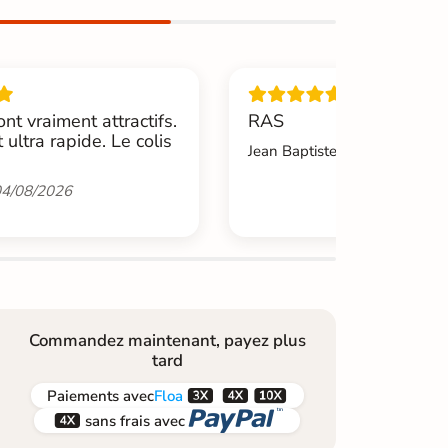
ont vraiment attractifs.
RAS
t ultra rapide. Le colis
Jean Baptiste.L -
04/08/2026
4/08/2026
Commandez maintenant, payez plus
tard



Paiements
avec
Floa


sans frais avec