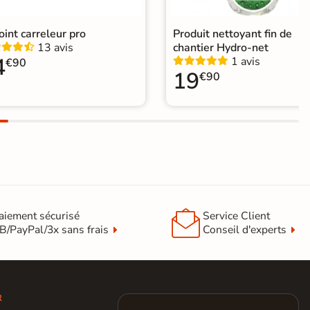
joint carreleur pro
Produit nettoyant fin de
13 avis
chantier Hydro-net
4
1 avis
€90
19
€90

aiement sécurisé
Service Client
B/PayPal/3x sans frais
Conseil d'experts
R