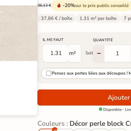
-20%
sur le prix public conseillé
36,13 €
37,86 € / boîte
1.31 m² par boîte
7 p
IL ME FAUT
QUANTITÉ
m²
Soit
Pensez aux pertes liées aux découpes ! 
Ajouter
Disponible - Liv

Couleurs :
Décor perle block 