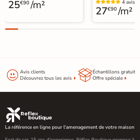
25
/m²
4 avis
€90
27
/m²
€90


Avis clients
Échantillons gratuit
Découvrez tous les avis
Offre spéciale

La référence en ligne pour l'amenagement de votre maison
Fort de ses 15 ans d’experience, Réflex Boutique propose à