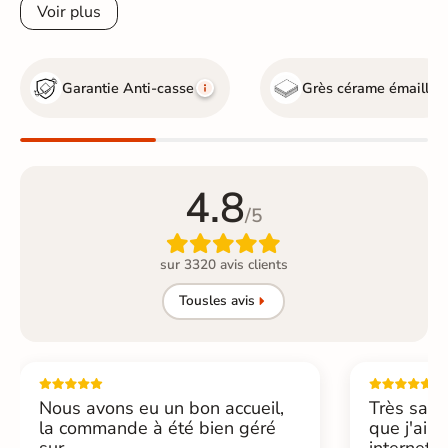
Voir plus
Garantie Anti-casse
Grès cérame émaillé
4.8
/5

sur 3320 avis clients
Tous
les avis
Nous avons eu un bon accueil,
Très sati
la commande à été bien géré
que j'ai 
sur...
internet....