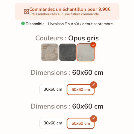
Commandez un échantillon pour 9,90€
Frais remboursés sur une future commande
Disponible - Livraison Fin Août / début septembre

Couleurs :
Opus gris
Dimensions :
60x60 cm
Carrelage sol effet pierre Opus gris 30x60 cm
30x60 cm
60x60 cm
Dimensions :
60x60 cm
Carrelage sol effet pierre Opus gris 30x60 cm
30x60 cm
60x60 cm