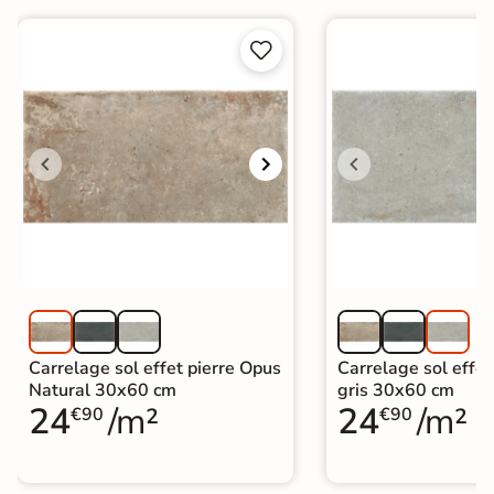


Carrelage sol effet pierre Opus
Carrelage sol effet
Natural 30x60 cm
gris 30x60 cm
24
/m²
24
/m²
€90
€90