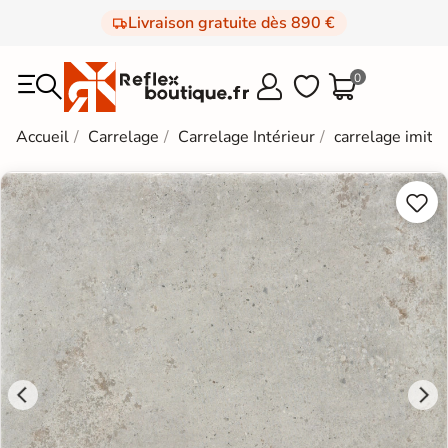
Livraison gratuite dès 890 €
0



Accueil
Carrelage
Carrelage Intérieur
carrelage imitat

