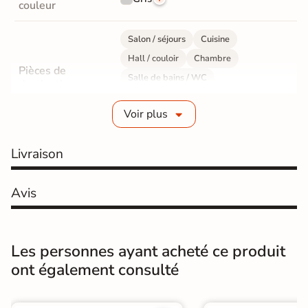
couleur
Salon / séjours
Cuisine
Hall / couloir
Chambre
Pièces de
Salle de bains / WC
destination
Bureau / Commerce
Mur intérieur
Voir plus
Sol intérieur
Fabrication
Grès cérame émaillé
Livraison
Epaisseur
8 mm
Avis
Résistance à
Gr4 - Très résistant
l'usure
Les personnes ayant acheté ce produit
Masse colorée
Non
ont également consulté
Bords
Non-rectifié