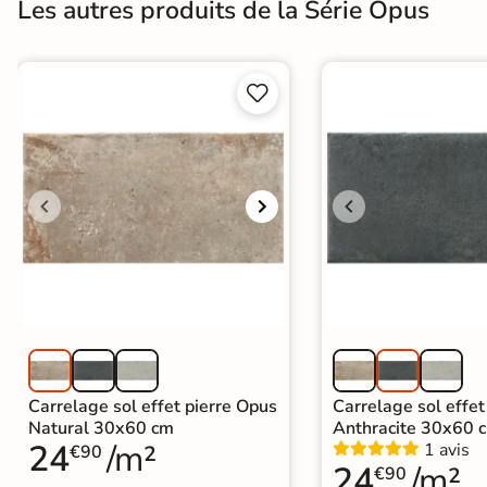
Les autres produits de la Série Opus
Carrelage extra fin
Voir tous les


formats
PAR FINITION
Carrelage poli /
semi-poli
Carrelage brillant
Échantillons gratuits
ÉCHANTILLONS
GRATUITS
Carrelage sol effet pierre Opus
Carrelage sol effet
Échantillons
Natural 30x60 cm
Anthracite 30x60 
24
/m²
1 avis
€90
GRATUITS
*
24
/m²
€90