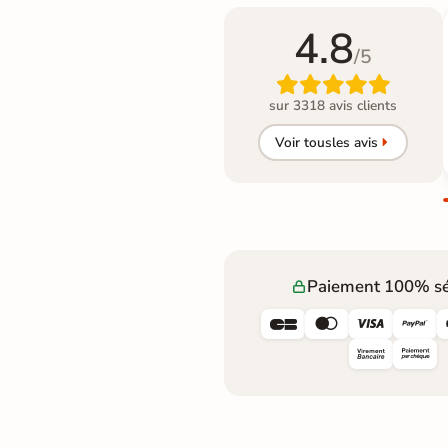
4.8
/5

sur 3318 avis clients
Voir tous
les avis
Paiement 100% sé



