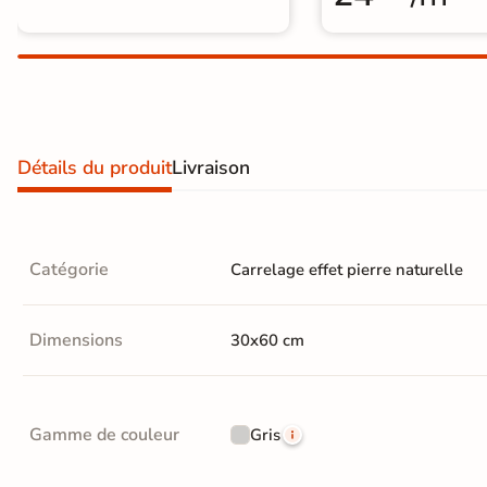
Recevez vos
échantillons chez
vous
en
quelques jours
Détails du produit
Livraison
* Seuls les frais
d'expédition vous
seront facturés
—
Catégorie
Carrelage effet pierre naturelle
et remboursés
intégralement
sur
votre future
commande
Dimensions
30x60 cm
Demander mes
échantillons
gratuits
Gamme de couleur
Gris