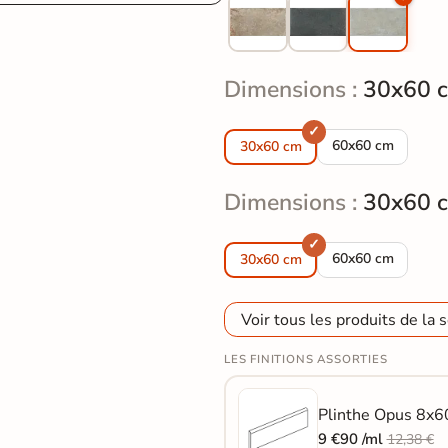
Dimensions :
30x60 
Carrelage sol effe
60x60 cm
30x60 cm
Dimensions :
30x60 
Carrelage sol effe
60x60 cm
30x60 cm
Voir tous les produits de la s
LES FINITIONS ASSORTIES
Plinthe Opus 8x60
9 €90 /ml
12,38 €