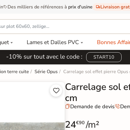
in
Des milliers de références à
prix d'usine
Livraison gra
quet
Lames et Dalles PVC
Bonnes Affai
-10% sur tout avec le code :
START10
ion terre cuite
Série Opus
Carrelage sol effet pierre Opus
Carrelage sol e


cm
Demande de devis
Dem


24
/m²
€90