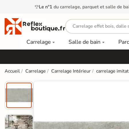
Le n°1
du carrelage, parquet et salle de ba
Carrelage
Mobilier
Parquet
Carrelage
Salle de bain
Par
Intérieur
et
Stratifié
squ'à
50%
Vasque
Carrelage
Parquet
PAR
Extérieur
Contrecollé
TYPE
Douche
relages
Accueil
Carrelage
Carrelage Intérieur
carrelage imitat
Dalle
Lames
aïences
Terrasse
Baignoires
PAR
PVC
Sur Plot
et Balnéos
squ'à
COULEUR
40%
Carrelage
Dalles
WC
Salle de
Stratifié
PVC
Bain
Bois
Carrelage
quets
Lames
Colle &
Salle de
ols
clair
Finition
Bain
tifiés