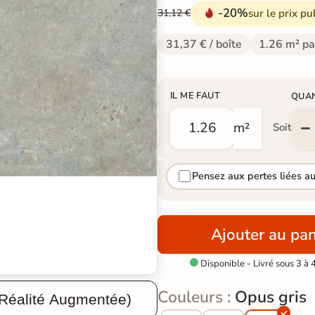
-20%
sur le prix pu
31,12 €
31,37 € / boîte
1.26 m² pa
IL ME FAUT
QUA
m²
Soit
Pensez aux pertes liées a
Ajouter au pan
Disponible - Livré sous 3 à 

Couleurs :
Opus gris
 Réalité Augmentée)