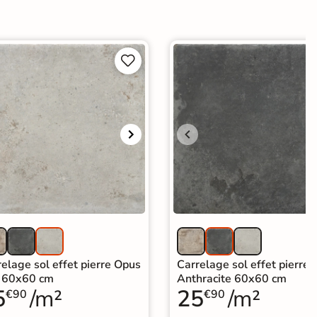


elage sol effet pierre Opus
Carrelage sol effet pierre
s 60x60 cm
Anthracite 60x60 cm
5
/m²
25
/m²
€90
€90