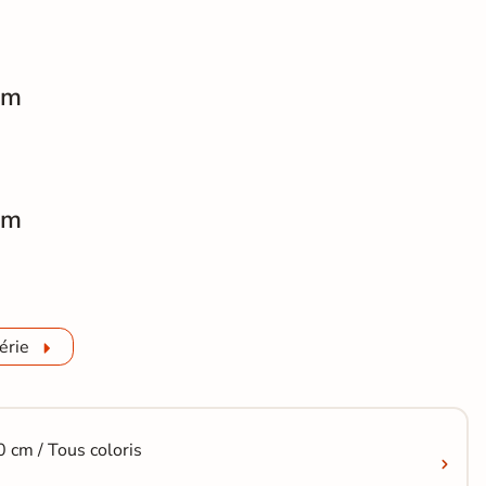
cm
t pierre Opus gris 60x60 cm
cm
t pierre Opus gris 60x60 cm
érie
 cm / Tous coloris