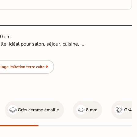
60 cm.
le, idéal pour salon, séjour, cuisine, ...
age imitation terre cuite
Grès cérame émaillé
8 mm
Gr4 - 