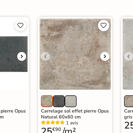




 pierre Opus
Carrelage sol effet pierre Opus
Carr
cm
Natural 60x60 cm
gri
2
1 avis
25
/m²
€90