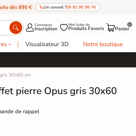
tuite dès 890 €
Un conseil ?
05 82 95 56 76
Mes listes de
Connexion
0




Produits Favoris
Inscription
Panier
res
Visualisateur 3D
Notre boutique
 gris 30x60 cm
ffet pierre Opus gris 30x60
ande de rappel