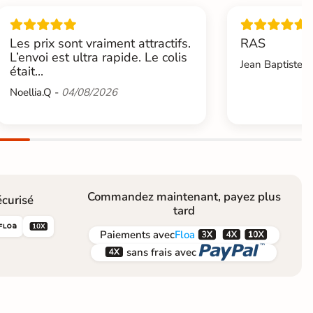
Les prix sont vraiment attractifs.
RAS
L’envoi est ultra rapide. Le colis
Jean Baptiste.L
était...
Noellia.Q -
04/08/2026
Commandez maintenant, payez plus
curisé
tard





Paiements
avec
Floa


sans frais avec