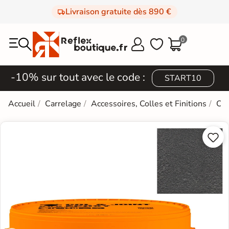
Livraison gratuite dès 890 €
0



-10% sur tout avec le code :
START10
Accueil
Carrelage
Accessoires, Colles et Finitions
Col

