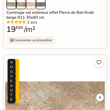
Carrelage sol extérieur effet Pierre de Bali Krabi
beige R11 30x60 cm
3 avis
19
/m²
€90
Commander un échantillon


N
P
O
R
U
O
V
M
E
O
A
-
U
3
T
8
É
%