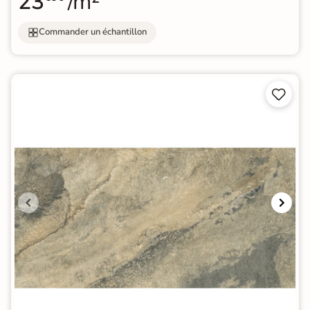
23
/m²
Commander un échantillon

