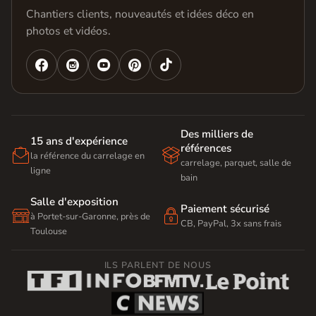
Chantiers clients, nouveautés et idées déco en
photos et vidéos.




Des milliers de
15 ans d'expérience
références


la référence du carrelage en
carrelage, parquet, salle de
ligne
bain
Salle d'exposition
Paiement sécurisé


à Portet-sur-Garonne, près de
CB, PayPal, 3x sans frais
Toulouse
ILS PARLENT DE NOUS