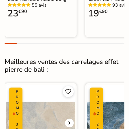
55 avis
93 avis
23
19
€90
€90
Meilleures ventes des carrelages effet
pierre de bali :


P
P
R
R
O
O
M
M
O
O
-
-
3
2