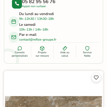
05 82 95 56 76
Appel non surtaxé
Du lundi au vendredi
9h–12h30 / 13h30–18h
Le samedi
10h–13h / 14h–18h
Par e-mail
contact@reflex-groupe.fr
Conseils
Projets
Aide au
Service
personnalisés
sur-mesure
calcul
fiable

