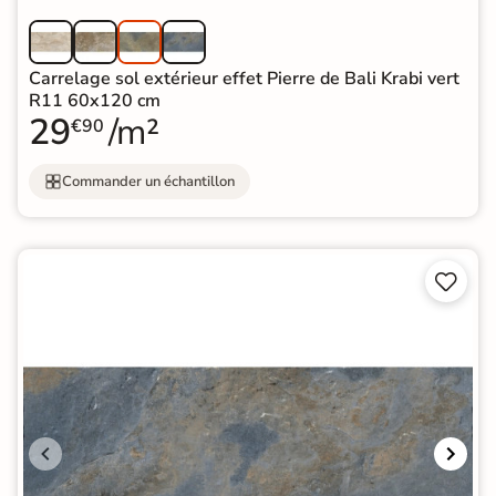
Carrelage sol extérieur effet Pierre de Bali Krabi vert
R11 60x120 cm
29
/m²
€90
Commander un échantillon

