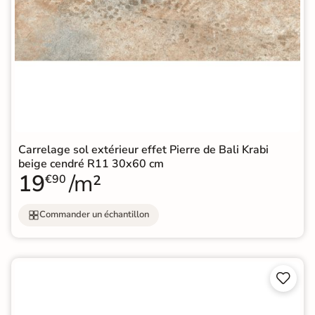
Carrelage sol extérieur effet Pierre de Bali Krabi
beige cendré R11 30x60 cm
19
/m²
€90
Commander un échantillon

