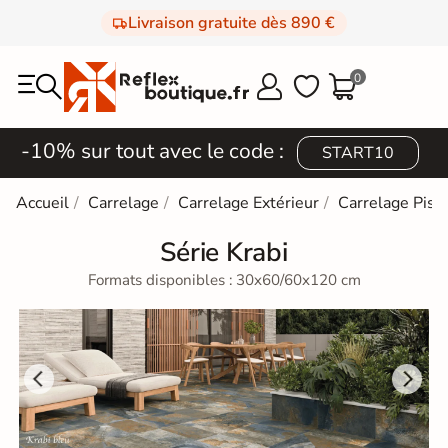
Livraison gratuite dès 890 €
0



-10% sur tout avec le code :
START10
Accueil
Carrelage
Carrelage Extérieur
Carrelage Pisc
Série Krabi
Formats disponibles : 30x60/60x120 cm