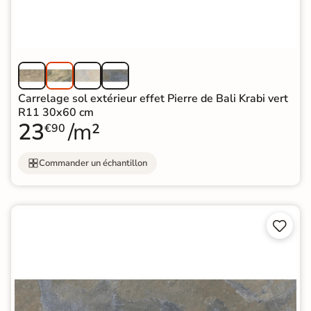
Carrelage sol extérieur effet Pierre de Bali Krabi vert
R11 30x60 cm
23
/m²
€90
Commander un échantillon

