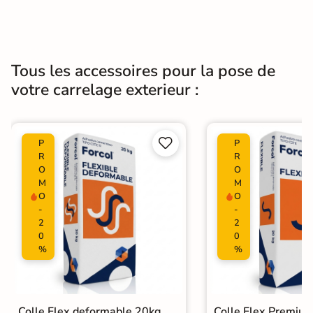
Tous les accessoires pour la pose de
votre carrelage exterieur :


P
P
R
R
O
O
M
M
O
O
-
-
2
2
0
0
%
%
Colle Flex deformable 20kg
Colle Flex Premiu